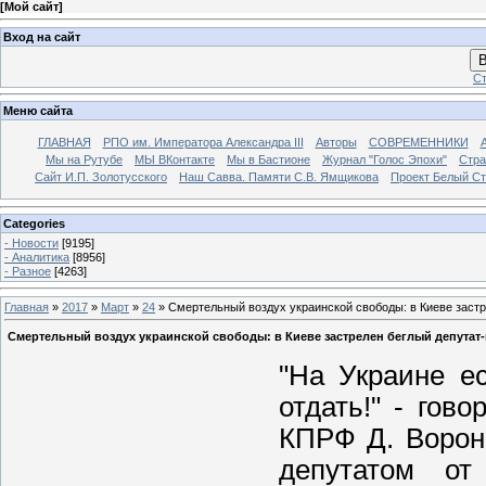
[
Мой сайт
]
Вход на сайт
В
Ст
Меню сайта
ГЛАВНАЯ
РПО им. Императора Александра III
Авторы
СОВРЕМЕННИКИ
Мы на Рутубе
МЫ ВКонтакте
Мы в Бастионе
Журнал "Голос Эпохи"
Стра
Сайт И.П. Золотусского
Наш Савва. Памяти С.В. Ямщикова
Проект Белый С
Categories
- Новости
[9195]
- Аналитика
[8956]
- Разное
[4263]
Главная
»
2017
»
Март
»
24
» Смертельный воздух украинской свободы: в Киеве заст
Смертельный воздух украинской свободы: в Киеве застрелен беглый депутат
"На Украине е
отдать!" - гов
КПРФ Д. Вороне
депутатом от