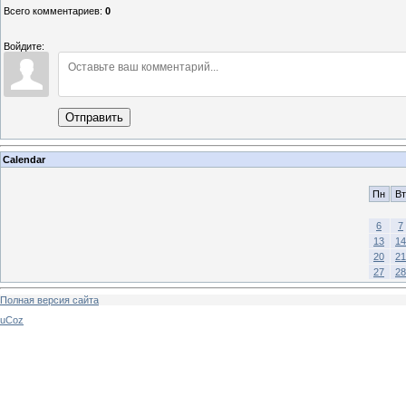
Всего комментариев
:
0
Войдите:
Отправить
Calendar
Пн
Вт
6
7
13
14
20
21
27
28
Полная версия сайта
uCoz