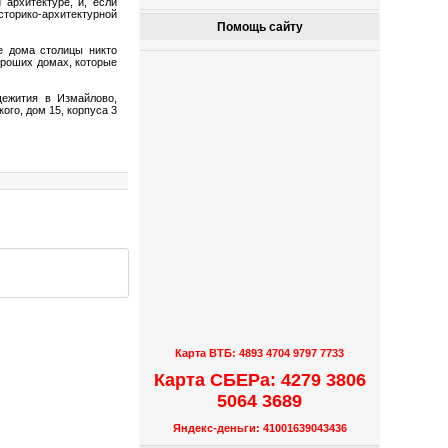
 архитектуре, и, если
торико-архитектурной
Помощь сайту
е дома столицы никто
ороших домах, которые
щежития в Измайлово,
ого, дом 15, корпуса 3
Карта ВТБ: 4893 4704 9797 7733
Карта СБЕРа: 4279 3806
5064 3689
Яндекс-деньги: 41001639043436