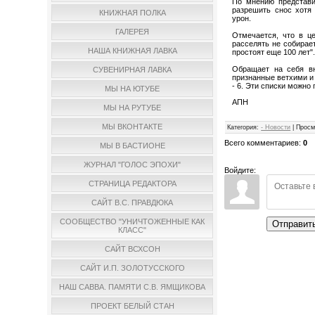
По мнению представит
разрешить снос хотя 
КНИЖНАЯ ПОЛКА
урон.
ГАЛЕРЕЯ
Отмечается, что в 
расселять не собирает
НАША КНИЖНАЯ ЛАВКА
простоят еще 100 лет"
Обращает на себя вн
СУВЕНИРНАЯ ЛАВКА
признанные ветхими и 
- 6. Эти списки можно
МЫ НА ЮТУБЕ
АПН
МЫ НА РУТУБЕ
МЫ ВКОНТАКТЕ
Категория
:
- Новости
|
Просм
Всего комментариев
:
0
МЫ В БАСТИОНЕ
ЖУРНАЛ "ГОЛОС ЭПОХИ"
Войдите:
СТРАНИЦА РЕДАКТОРА
САЙТ В.С. ПРАВДЮКА
СООБЩЕСТВО "УНИЧТОЖЕННЫЕ КАК
Отправит
КЛАСС"
САЙТ ВСХСОН
САЙТ И.П. ЗОЛОТУССКОГО
НАШ САВВА. ПАМЯТИ С.В. ЯМЩИКОВА
ПРОЕКТ БЕЛЫЙ СТАН