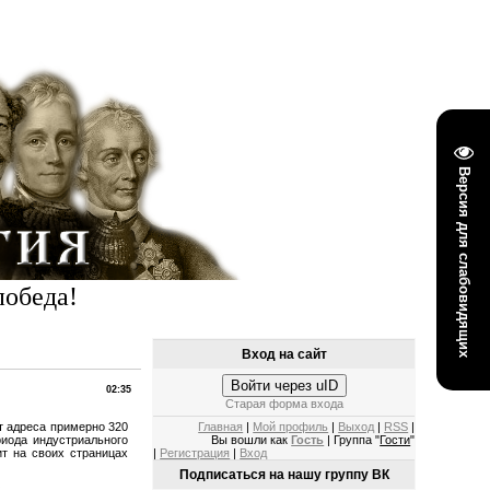
Версия для слабовидящих
победа!
Вход на сайт
Войти через uID
02:35
Старая форма входа
т адреса примерно 320
Главная
|
Мой профиль
|
Выход
|
RSS
|
иода индустриального
Вы вошли как
Гость
| Группа "
Гости
"
ит на своих страницах
|
Регистрация
|
Вход
Подписаться на нашу группу ВК