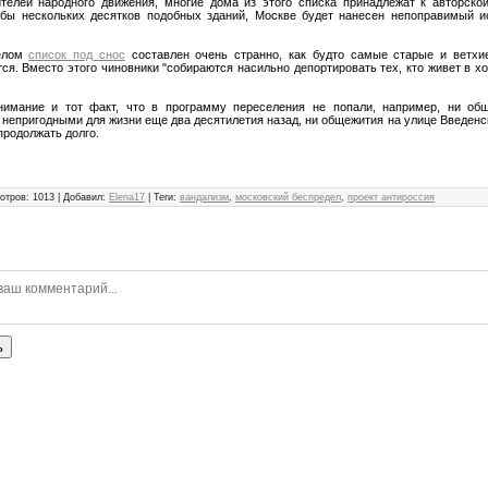
елей народного движения, многие дома из этого списка принадлежат к авторской
бы нескольких десятков подобных зданий, Москве будет нанесен непоправимый ис
целом
список под снос
составлен очень странно, как будто самые старые и ветхи
ся. Вместо этого чиновники "собираются насильно депортировать тех, кто живет в х
.
имание и тот факт, что в программу переселения не попали, например, ни об
непригодными для жизни еще два десятилетия назад, ни общежития на улице Введенск
 продолжать долго.
отров
:
1013
|
Добавил
:
Elena17
|
Теги
:
вандализм
,
московский беспредел
,
проект антироссия
ь