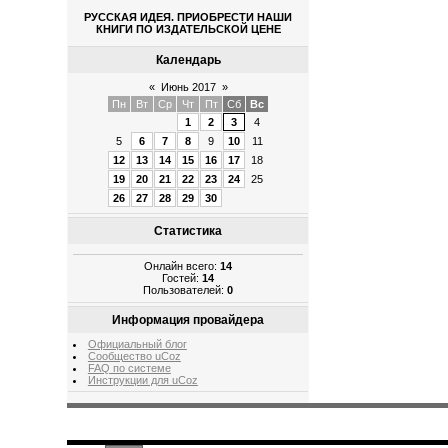
РУССКАЯ ИДЕЯ. ПРИОБРЕСТИ НАШИ
КНИГИ ПО ИЗДАТЕЛЬСКОЙ ЦЕНЕ
Календарь
«
Июнь 2017
»
Пн
Вт
Ср
Чт
Пт
Сб
Вс
1
2
3
4
5
6
7
8
9
10
11
12
13
14
15
16
17
18
19
20
21
22
23
24
25
26
27
28
29
30
Статистика
Онлайн всего:
14
Гостей:
14
Пользователей:
0
Информация провайдера
Официальный блог
Сообщество uCoz
FAQ по системе
Инструкции для uCoz