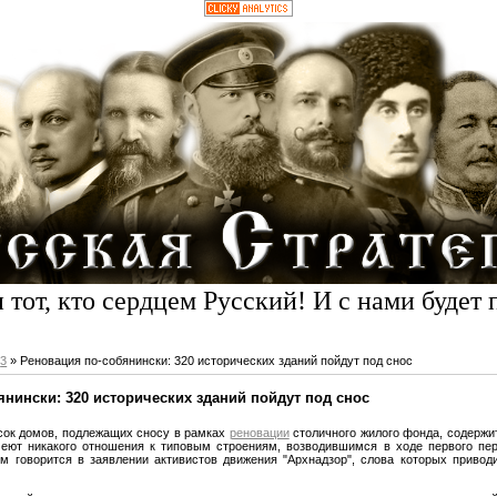
 тот, кто сердцем Русский! И с нами будет 
3
» Реновация по-собянински: 320 исторических зданий пойдут под снос
нински: 320 исторических зданий пойдут под снос
сок домов, подлежащих сносу в рамках
реновации
столичного жилого фонда, содержи
еют никакого отношения к типовым строениям, возводившимся в ходе первого пер
м говорится в заявлении активистов движения "Архнадзор", слова которых привод