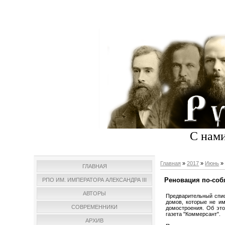
С нами
Главная
»
2017
»
Июнь
»
ГЛАВНАЯ
Реновация по-собя
РПО ИМ. ИМПЕРАТОРА АЛЕКСАНДРА III
АВТОРЫ
Предварительный спи
домов, которые не им
СОВРЕМЕННИКИ
домостроения. Об это
газета "Коммерсант".
АРХИВ