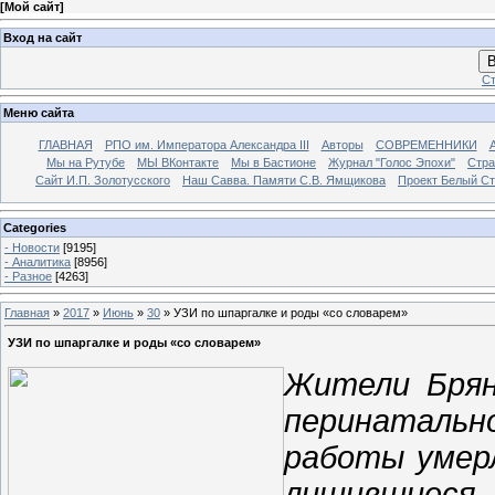
[
Мой сайт
]
Вход на сайт
В
Ст
Меню сайта
ГЛАВНАЯ
РПО им. Императора Александра III
Авторы
СОВРЕМЕННИКИ
Мы на Рутубе
МЫ ВКонтакте
Мы в Бастионе
Журнал "Голос Эпохи"
Стра
Сайт И.П. Золотусского
Наш Савва. Памяти С.В. Ямщикова
Проект Белый С
Categories
- Новости
[9195]
- Аналитика
[8956]
- Разное
[4263]
Главная
»
2017
»
Июнь
»
30
» УЗИ по шпаргалке и роды «со словарем»
УЗИ по шпаргалке и роды «со словарем»
Жители Брян
перинатально
работы умерл
лишившиеся 