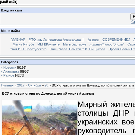
[
Мой сайт
]
Вход на сайт
В
Ст
Меню сайта
ГЛАВНАЯ
РПО им. Императора Александра III
Авторы
СОВРЕМЕННИКИ
Мы на Рутубе
МЫ ВКонтакте
Мы в Бастионе
Журнал "Голос Эпохи"
Стра
Сайт И.П. Золотусского
Наш Савва. Памяти С.В. Ямщикова
Проект Белый С
Categories
- Новости
[9195]
- Аналитика
[8956]
- Разное
[4263]
Главная
»
2017
»
Октябрь
»
28
» ВСУ открыли огонь по Донецку, погиб мирный житель
ВСУ открыли огонь по Донецку, погиб мирный житель
Мирный житель
столицы ДНР п
украинских во
руководитель