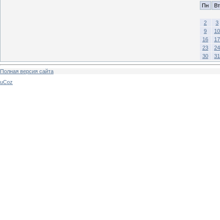
Пн
Вт
2
3
9
10
16
17
23
24
30
31
Полная версия сайта
uCoz