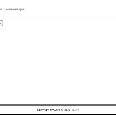
ь
Copyright MyCorp © 2026
|
uCoz