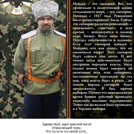
Здравствуй, идол красной мути!
Изрыгающий чуму.
Что ты есть по своей сути...