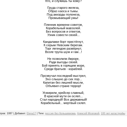
Кто, и служишь ты кому?
Груда старого железа,
Образ хаоса и тьмы.
Под аккорды полонеза,
Промывающий умы!
Пленник времени советов,
Корабельный мавзолей.
Без вопросов и ответов,
Узник совести своей...
Кандалами борт пристёгнут,
К серым Невским берегам.
Торг легендою развёрнут,
Возле трупа шум и гам...!
Не позволили Авроре,
Ради выгоды своей.
Бой принять в горящем море,
Среди братьев - кораблей.
Прозвучал последний выстрел,
Эхо слышно до сих пор...
Капитан без лишней мысли,
Объявил стране террор!
Усмирили, крейсер славный,
В красной мути он ослеп...
Стал народный! Все державный!
Корабельный... мертвый склеп.
тров
:
1087
|
Добавил
:
Elena17
|
Теги
:
россия без большевизма
,
Алексей Мозговой
,
100 лет катастрофы