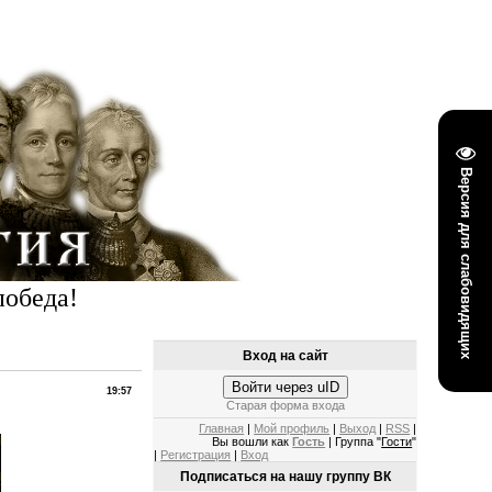
Версия для слабовидящих
победа!
Вход на сайт
Войти через uID
19:57
Старая форма входа
Главная
|
Мой профиль
|
Выход
|
RSS
|
Вы вошли как
Гость
| Группа "
Гости
"
|
Регистрация
|
Вход
Подписаться на нашу группу ВК