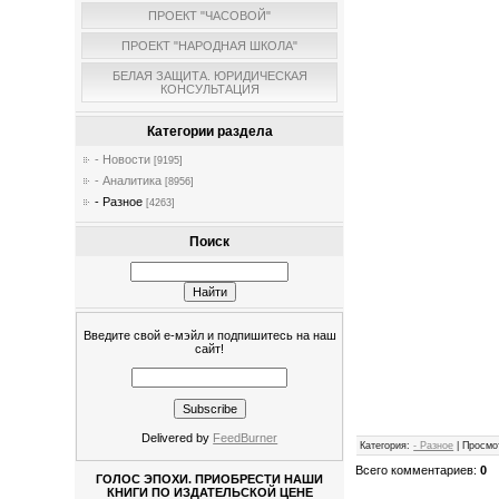
ПРОЕКТ "ЧАСОВОЙ"
ПРОЕКТ "НАРОДНАЯ ШКОЛА"
БЕЛАЯ ЗАЩИТА. ЮРИДИЧЕСКАЯ
КОНСУЛЬТАЦИЯ
Категории раздела
- Новости
[9195]
- Аналитика
[8956]
- Разное
[4263]
Поиск
Введите свой е-мэйл и подпишитесь на наш
сайт!
Delivered by
FeedBurner
Категория
:
- Разное
|
Просмо
Всего комментариев
:
0
ГОЛОС ЭПОХИ. ПРИОБРЕСТИ НАШИ
КНИГИ ПО ИЗДАТЕЛЬСКОЙ ЦЕНЕ