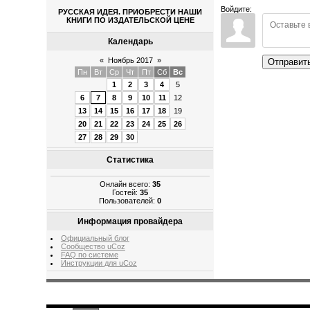
Войдите:
РУССКАЯ ИДЕЯ. ПРИОБРЕСТИ НАШИ
КНИГИ ПО ИЗДАТЕЛЬСКОЙ ЦЕНЕ
Календарь
«
Ноябрь 2017
»
Отправит
Пн
Вт
Ср
Чт
Пт
Сб
Вс
1
2
3
4
5
6
7
8
9
10
11
12
13
14
15
16
17
18
19
20
21
22
23
24
25
26
27
28
29
30
Статистика
Онлайн всего:
35
Гостей:
35
Пользователей:
0
Информация провайдера
Официальный блог
Сообщество uCoz
FAQ по системе
Инструкции для uCoz