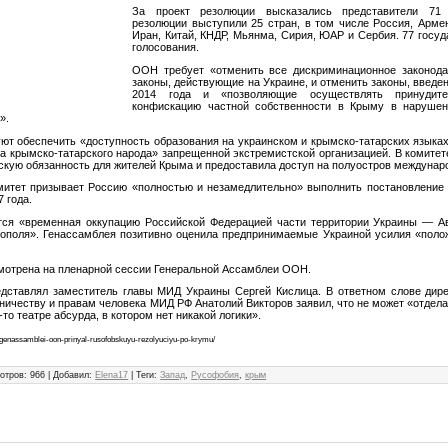
За проект резолюции высказались представители 71 
резолюции выступили 25 стран, в том числе Россия, Армен
Иран, Китай, КНДР, Мьянма, Сирия, ЮАР и Сербия. 77 госуд
голосования.
ООН требует «отменить все дискриминационное законода
законы, действующие на Украине, и отменить законы, введе
2014 года и «позволяющие осуществлять принудит
конфискацию частной собственности в Крыму в наруше
».
уют обеспечить «доступность образования на украинском и крымско-татарских языка
а крымско-татарского народа» запрещенной экстремистской организацией. В комитет
скую обязанность для жителей Крыма и предоставила доступ на полуостров междуна
митет призывает Россию «полностью и незамедлительно» выполнить постановление
7 года.
тся «временная оккупацию Российской Федерацией части территории Украины — А
ополя». Генассамблея позитивно оценила предпринимаемые Украиной усилия «поло
мотрена на пленарной сессии Генеральной Ассамблеи ООН.
дставлял заместитель главы МИД Украины Сергей Кислица. В ответном слове дире
ничеству и правам человека МИД РФ Анатолий Викторов заявил, что не может «отдела
то театре абсурда, в котором нет никакой логики».
t-genassamblei-oon-prinyal-rusofobskuyu-rezolyuciyu-po-krymu/
отров
:
966
|
Добавил
:
Elena17
|
Теги
:
Запад
,
Русофобия
,
крым