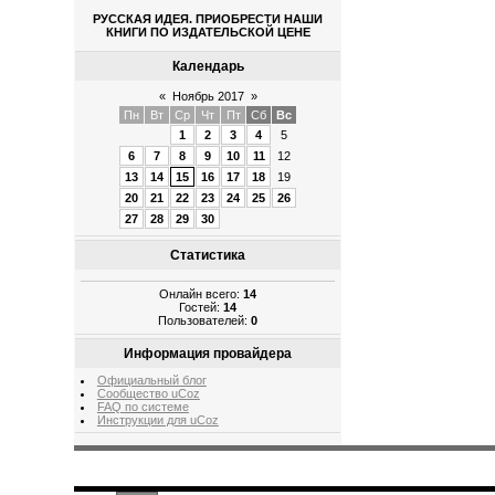
РУССКАЯ ИДЕЯ. ПРИОБРЕСТИ НАШИ
КНИГИ ПО ИЗДАТЕЛЬСКОЙ ЦЕНЕ
Календарь
«
Ноябрь 2017
»
Пн
Вт
Ср
Чт
Пт
Сб
Вс
1
2
3
4
5
6
7
8
9
10
11
12
13
14
15
16
17
18
19
20
21
22
23
24
25
26
27
28
29
30
Статистика
Онлайн всего:
14
Гостей:
14
Пользователей:
0
Информация провайдера
Официальный блог
Сообщество uCoz
FAQ по системе
Инструкции для uCoz