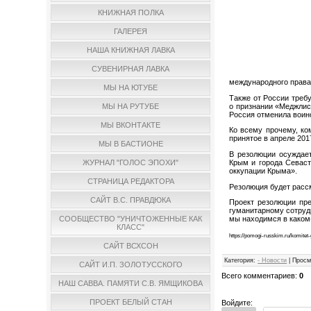
КНИЖНАЯ ПОЛКА
ГАЛЕРЕЯ
НАША КНИЖНАЯ ЛАВКА
СУВЕНИРНАЯ ЛАВКА
международного права
МЫ НА ЮТУБЕ
Также от России треб
о признании «Меджлис
МЫ НА РУТУБЕ
Россия отменила воин
МЫ ВКОНТАКТЕ
Ко всему прочему, ко
принятое в апреле 201
МЫ В БАСТИОНЕ
В резолюции осуждае
Крым и города Севаст
ЖУРНАЛ "ГОЛОС ЭПОХИ"
оккупации Крыма».
СТРАНИЦА РЕДАКТОРА
Резолюция будет расс
САЙТ В.С. ПРАВДЮКА
Проект резолюции пре
гуманитарному сотруд
мы находимся в каком-
СООБЩЕСТВО "УНИЧТОЖЕННЫЕ КАК
КЛАСС"
https://pomogi-russkim.ru/komite
САЙТ ВСХСОН
Категория
:
- Новости
|
Просм
САЙТ И.П. ЗОЛОТУССКОГО
Всего комментариев
:
0
НАШ САВВА. ПАМЯТИ С.В. ЯМЩИКОВА
ПРОЕКТ БЕЛЫЙ СТАН
Войдите: