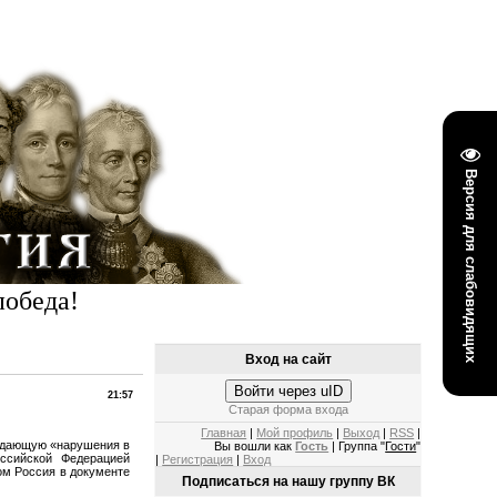
Версия для слабовидящих
победа!
Вход на сайт
Войти через uID
21:57
Старая форма входа
Главная
|
Мой профиль
|
Выход
|
RSS
|
ждающую «нарушения в
Вы вошли как
Гость
| Группа "
Гости
"
ссийской Федерацией
|
Регистрация
|
Вход
ом Россия в документе
Подписаться на нашу группу ВК