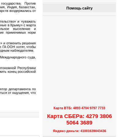
государства. Против
ия, Индия, Казахстан,
Помощь сайту
арств воздержались от
тельство» и «уважать
нные в Крыму» с марта
ельное выселение и
ние применимых норм
х» и отменить решения
е ГА ООН хотят, чтобы
родным наблюдателям.
 Международного суда,
втономной Республики
жить конец российской
ктор департамента по
ться от ощущения, что
Карта ВТБ: 4893 4704 9797 7733
Карта СБЕРа: 4279 3806
5064 3689
Яндекс-деньги: 41001639043436