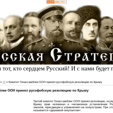
 тот, кто сердцем Русский! И с нами будет 
»
15
» Комитет Генассамблеи ООН принял русофобскую резолюцию по Крыму
мблеи ООН принял русофобскую резолюцию по Крыму
Третий комитет Генассамблеи ООН принял резолюцию, осу
Крыму прав человека» и «незаконное установление Ро
законов, юрисдикции и управления» на полуострове. При эт
называется «державой-оккупантом».