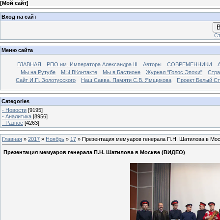
[
Мой сайт
]
Вход на сайт
В
Ст
Меню сайта
ГЛАВНАЯ
РПО им. Императора Александра III
Авторы
СОВРЕМЕННИКИ
Мы на Рутубе
МЫ ВКонтакте
Мы в Бастионе
Журнал "Голос Эпохи"
Стра
Сайт И.П. Золотусского
Наш Савва. Памяти С.В. Ямщикова
Проект Белый С
Categories
- Новости
[9195]
- Аналитика
[8956]
- Разное
[4263]
Главная
»
2017
»
Ноябрь
»
17
» Презентация мемуаров генерала П.Н. Шатилова в Мо
Презентация мемуаров генерала П.Н. Шатилова в Москве (ВИДЕО)