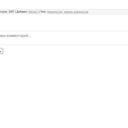
отров
:
1007
|
Добавил
:
Elena17
|
Теги
:
Новороссия
,
помощь новороссии
ь