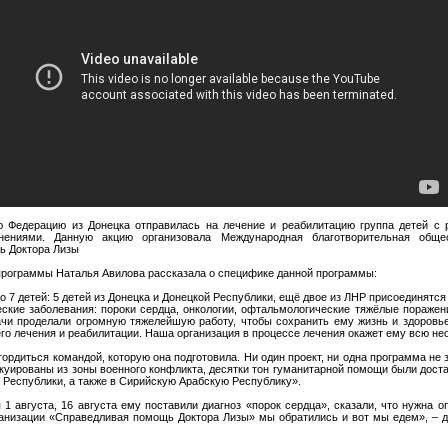
ю Федерацию из Донецка отправилась на лечение и реабилитацию группа детей с
нениями. Данную акцию организовала Международная благотворительная общес
ь Доктора Лизы
программы Наталья Авилова рассказала о специфике данной программы:
го 7 детей: 5 детей из Донецка и Донецкой Республики, ещё двое из ЛНР присоединятся 
ские заболевания: пороки сердца, онкологии, офтальмологические тяжёлые поражен
ачи проделали огромную тяжелейшую работу, чтобы сохранить ему жизнь и здоровье
го лечения и реабилитации. Наша организация в процессе лечения окажет ему всю н
гордиться командой, которую она подготовила. Ни один проект, ни одна программа не 
куированы из зоны военного конфликта, десятки тон гуманитарной помощи были доста
 Республики, а также в Сирийскую Арабскую Республику».
 1 августа, 16 августа ему поставили диагноз «порок сердца», сказали, что нужна 
ганизации «Справедливая помощь Доктора Лизы» мы обратились и вот мы едем», – 