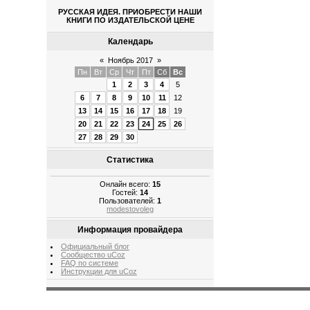
РУССКАЯ ИДЕЯ. ПРИОБРЕСТИ НАШИ
КНИГИ ПО ИЗДАТЕЛЬСКОЙ ЦЕНЕ
Календарь
«
Ноябрь 2017
»
Пн
Вт
Ср
Чт
Пт
Сб
Вс
1
2
3
4
5
6
7
8
9
10
11
12
13
14
15
16
17
18
19
20
21
22
23
24
25
26
27
28
29
30
Статистика
Онлайн всего:
15
Гостей:
14
Пользователей:
1
modestovoleg
Информация провайдера
Официальный блог
Сообщество uCoz
FAQ по системе
Инструкции для uCoz