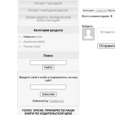
ПРОЕКТ "ЧАСОВОЙ"
ПРОЕКТ "НАРОДНАЯ ШКОЛА"
Категория
:
- Новости
|
Просм
Всего комментариев
:
0
БЕЛАЯ ЗАЩИТА. ЮРИДИЧЕСКАЯ
КОНСУЛЬТАЦИЯ
Войдите:
Категории раздела
- Новости
[9195]
- Аналитика
[8956]
Отправит
- Разное
[4263]
Поиск
Введите свой е-мэйл и подпишитесь на наш
сайт!
Delivered by
FeedBurner
ГОЛОС ЭПОХИ. ПРИОБРЕСТИ НАШИ
КНИГИ ПО ИЗДАТЕЛЬСКОЙ ЦЕНЕ