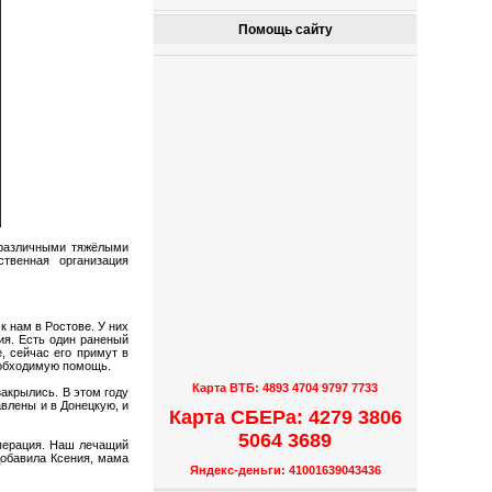
Помощь сайту
 различными тяжёлыми
твенная организация
к нам в Ростове. У них
ия. Есть один раненый
, сейчас его примут в
еобходимую помощь.
Карта ВТБ: 4893 4704 9797 7733
закрылись. В этом году
влены и в Донецкую, и
Карта СБЕРа: 4279 3806
5064 3689
операция. Наш лечащий
добавила Ксения, мама
Яндекс-деньги: 41001639043436