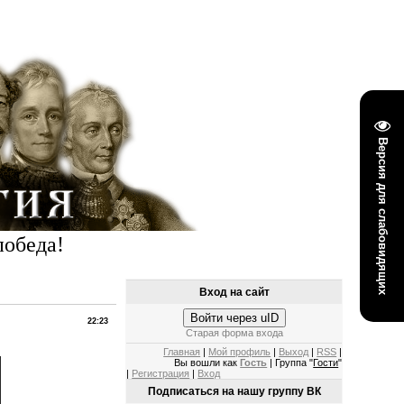
Версия для слабовидящих
победа!
Вход на сайт
Войти через uID
22:23
Старая форма входа
Главная
|
Мой профиль
|
Выход
|
RSS
|
Вы вошли как
Гость
| Группа "
Гости
"
|
Регистрация
|
Вход
Подписаться на нашу группу ВК