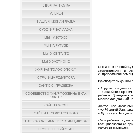
КНИЖНАЯ ПОЛКА
ГАЛЕРЕЯ
НАША КНИЖНАЯ ЛАВКА
СУВЕНИРНАЯ ЛАВКА
МЫ НА ЮТУБЕ
МЫ НА РУТУБЕ
МЫ ВКОНТАКТЕ
МЫ В БАСТИОНЕ
Сегодня в Российску
ЖУРНАЛ "ГОЛОС ЭПОХИ"
заболеваниями и ра
«Справедливая помощ
СТРАНИЦА РЕДАКТОРА
Руководитель данной 
САЙТ В.С. ПРАВДЮКА
«В группе сегодня все
– тяжелейшие хрониче
СООБЩЕСТВО "УНИЧТОЖЕННЫЕ КАК
ребёнок. Донецкие вр
КЛАСС"
Москве для дальнейше
САЙТ ВСХСОН
Доктор Лиза могла бы 
уже 70 детей были эва
в Луганскую Народные
САЙТ И.П. ЗОЛОТУССКОГО
«Мой ребёнок родился
НАШ САВВА. ПАМЯТИ С.В. ЯМЩИКОВА
врач рассказал об ор
одного из малышей.
ПРОЕКТ БЕЛЫЙ СТАН