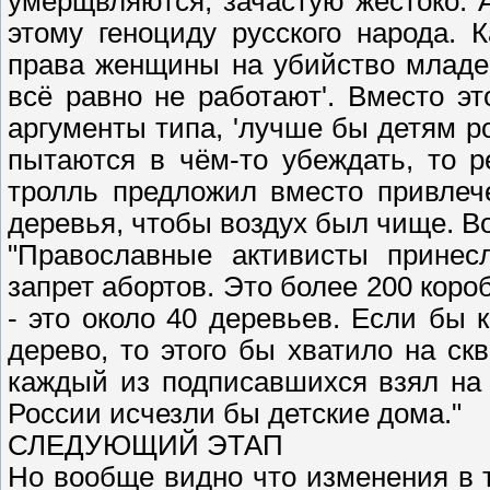
умерщвляются, зачастую жестоко. 
этому геноциду русского народа. 
права женщины на убийство младен
всё равно не работают'. Вместо эт
аргументы типа, 'лучше бы детям р
пытаются в чём-то убеждать, то 
тролль предложил вместо привлече
деревья, чтобы воздух был чище. В
"Православные активисты принес
запрет абортов. Это более 200 короб
- это около 40 деревьев. Если бы 
дерево, то этого бы хватило на ск
каждый из подписавшихся взял на 
России исчезли бы детские дома."
СЛЕДУЮЩИЙ ЭТАП
Но вообще видно что изменения в т