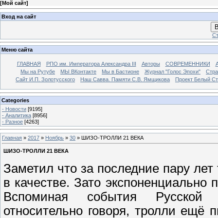
[
Мой сайт
]
Вход на сайт
В
Ст
Меню сайта
ГЛАВНАЯ
РПО им. Императора Александра III
Авторы
СОВРЕМЕННИКИ
Мы на Рутубе
МЫ ВКонтакте
Мы в Бастионе
Журнал "Голос Эпохи"
Стра
Сайт И.П. Золотусского
Наш Савва. Памяти С.В. Ямщикова
Проект Белый С
Categories
- Новости
[9195]
- Аналитика
[8956]
- Разное
[4263]
Главная
»
2017
»
Ноябрь
»
30
» ШИЗО-ТРОЛЛИ 21 ВЕКА
ШИЗО-ТРОЛЛИ 21 ВЕКА
Заметил что за последние пару лет
в качестве. Зато экспоненциально 
Вспоминая события Русской
относительно говоря, тролли ещё п