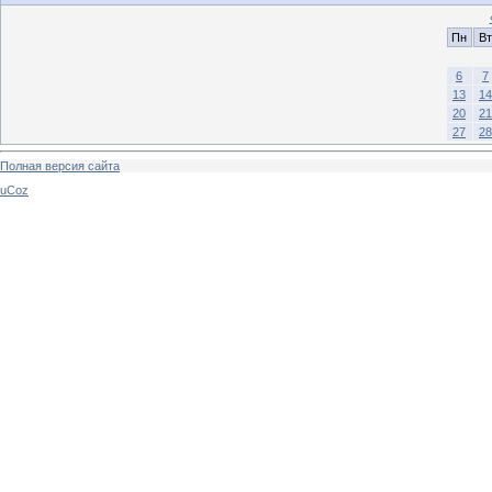
Пн
Вт
6
7
13
14
20
21
27
28
Полная версия сайта
uCoz