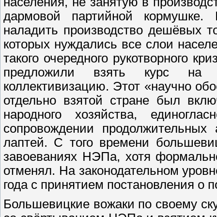
населения, не занятую в производс
дармовой партийной кормушке.
наладить производство дешёвых то
которых нуждались все слои населе
такого очередного рукотворного к
предложили взять курс на ф
коллективизацию. Этот «научно об
отдельно взятой стране был вклю
народного хозяйства, единогл
сопровождении продолжительных 
лаптей. С того времени большеви
завоеваниях НЭПа, хотя формальн
отменял. На законодательном уровн
года с принятием постановления о п
Большевицкие вожаки по своему ску