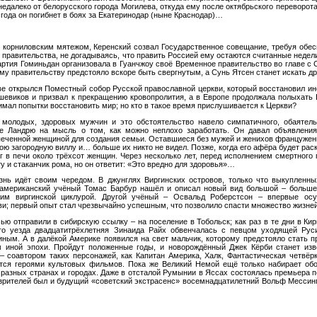
едалеко от белорусского города Могилева, откуда ему после октябрьского переворот
8 года он погибнет в боях за Екатеринодар (ныне Краснодар)…
 корниловским мятежом, Керенский созвал Государственное совещание, требуя обе
правительства, не догадываясь, что править Россией ему остаются считанные недели
артия Гоминьдан организовала в Гуанчжоу своё Временное правительство во главе с 
ому правительству предстояло вскоре быть свергнутым, а Сунь Ятсен станет искать
е открылся Поместный собор Русской православной церкви, который восстановил ин
шевиков и призвал к прекращению кровопролития, а в Европе продолжала полыхать 
мал попытки восстановить мир; но кто в такое время прислушивается к Церкви?
молодых, здоровых мужчин и это обстоятельство навело симпатичного, обаятельн
е Ландрю на мысль о том, как можно неплохо заработать. Он давал объявления
печенной женщиной для создания семьи. Оставшиеся без мужей и женихов француженк
ою загородную виллу и… больше их никто не видел. Позже, когда его афёра будет раск
г в печи около трёхсот женщин. Через несколько лет, перед исполнением смертного 
у и стаканчик рома, но он ответит: «Это вредно для здоровья»…
знь идёт своим чередом. В джунглях Виргинских островов, только что выкупленн
 американский учёный Томас Барбур нашёл и описал новый вид большой – больше
 им виргинской циклурой. Другой учёный – Освальд Роберстсон – впервые осу
ви; первый опыт стал чрезвычайно успешным, что позволило спасти множество жизней
ю отправили в сибирскую ссылку – на поселение в Тобольск; как раз в те дни в Кир
ого уезда двадцатитрёхлетняя Зинаида Райх обвенчалась с певцом уходящей Рус
ным. А в далёкой Америке появился на свет мальчик, которому предстояло стать 
м иной эпохи. Пройдут положенные годы, и новорождённый Джек Кёрби станет из
– соавтором таких персонажей, как Капитан Америка, Халк, Фантастическая четвёрк
тся героями культовых фильмов. Пока же Великий Немой ещё только набирает обо
 разных странах и городах. Даже в отсталой Румынии в Яссах состоялась премьера п
 зрителей был и будущий «советский экстрасенс» восемнадцатилетний Вольф Мессинг