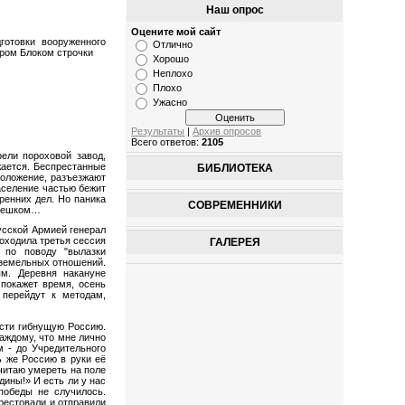
Наш опрос
Оцените мой сайт
готовки вооруженного
Отлично
дром Блоком строчки
Хорошо
Неплохо
Плохо
Ужасно
Результаты
|
Архив опросов
Всего ответов:
2105
ели пороховой завод,
жается. Беспрестанные
БИБЛИОТЕКА
положение, разъезжают
аселение частью бежит
ренних дел. Но паника
СОВРЕМЕННИКИ
, пешком…
усской Армией генерал
оходила третья сессия
ГАЛЕРЕЯ
ие по поводу
"вылазки
 земельных отношений.
ым. Деревня накануне
 покажет время, осень
 перейдут к методам,
асти гибнущую Россию.
каждому, что мне лично
м - до Учредительного
ь же Россию в руки её
очитаю умереть на поле
одины!»
И есть ли у нас
победы не случилось.
рестовали и отправили