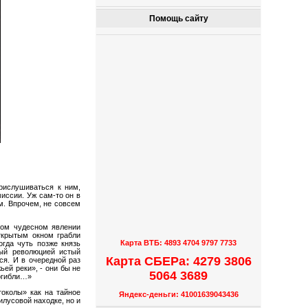
Помощь сайту
рислушиваться к ним,
миссии. Уж сам-то он в
м. Впрочем, не совсем
ном чудесном явлении
ткрытым окном грабли
Карта ВТБ: 4893 4704 9797 7733
огда чуть позже князь
мый революцией истый
Карта СБЕРа: 4279 3806
ся. И в очередной раз
ьей реки», -
они бы не
5064 3689
погибли…»
токолы» как на тайное
Яндекс-деньги: 41001639043436
илусовой находке, но и