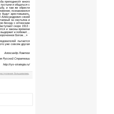
ьба преподнесёт много
 пустыни и общаться с
ьбу, и там же обрести
ловение; познакомился
 будут арестовывать,
й Александрович своей
итаемый за смутьяна и
юю беседу с оптинским
Наступают скоро 1913 -
ятся и законы времени
не выдержит и побежит…
 пророченное Богом…»
ледователей пытается
это уже совсем другая
Александр Ломтев
ля Русской Стратегии
http://rys-strategia.ru/
реступления большевизма
,