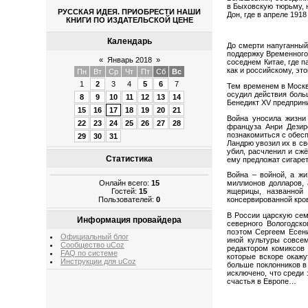
в Быховскую тюрьму, н
РУССКАЯ ИДЕЯ. ПРИОБРЕСТИ НАШИ
Дон, где в апреле 191
КНИГИ ПО ИЗДАТЕЛЬСКОЙ ЦЕНЕ
Календарь
До смерти напуганный
поддержку Временного 
«
Январь 2018
»
соседнем Китае, где п
как и российскому, эт
Пн
Вт
Ср
Чт
Пт
Сб
Вс
1
2
3
4
5
6
7
Тем временем в Москв
осудил действия боль
8
9
10
11
12
13
14
Бенедикт XV предприни
15
16
17
18
19
20
21
Война уносила жизни 
22
23
24
25
26
27
28
француза Анри Дезир
познакомиться с обес
29
30
31
Ландрю увозил их в св
убил, расчленил и сжё
Статистика
ему предложат сигарет
Война – войной, а жи
миллионов долларов,
Онлайн всего:
15
ящерицы, названной
Гостей:
15
консервированной кро
Пользователей:
0
В России царскую семь
Информация провайдера
северного Вологодск
поэтом Сергеем Есени
Официальный блог
иной культуры совсе
Сообщество uCoz
редактором комиксов 
FAQ по системе
которые вскоре окажу
Инструкции для uCoz
больше поклонников в
исключено, что среди
счастья в Европе…