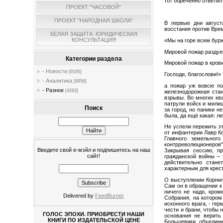
тот обречённо ответил
ПРОЕКТ "ЧАСОВОЙ"
ПРОЕКТ "НАРОДНАЯ ШКОЛА"
В первые дни август
восстания против Вре
БЕЛАЯ ЗАЩИТА. ЮРИДИЧЕСКАЯ
КОНСУЛЬТАЦИЯ
«Мы на горе всем бур
Мировой пожар раздуе
Категории раздела
Мировой пожар в крови
- Новости
[9195]
Господи, благослови!»
- Аналитика
[8956]
а пожар уж вовсю по
- Разное
[4263]
железнодорожная стан
взрывы. Во многих кв
патрули войск и мили
Поиск
за город, но паники 
была, да ещё какая: л
Не успели пережить э
от инфантерии Лавр Ко
Главного земельног
контрреволюционеров
Введите свой е-мэйл и подпишитесь на наш
Закрывая сессию, пр
сайт!
гражданской войны – 
действительно стане
характерным для крес
О выступлении Корнил
Сам он в обращении к
ничего не надо, кром
Delivered by
FeedBurner
Собрания, на котором
исконного врага, - ге
чести и брани, чтобы 
ГОЛОС ЭПОХИ. ПРИОБРЕСТИ НАШИ
основания не верить
КНИГИ ПО ИЗДАТЕЛЬСКОЙ ЦЕНЕ
Большевики, объедини