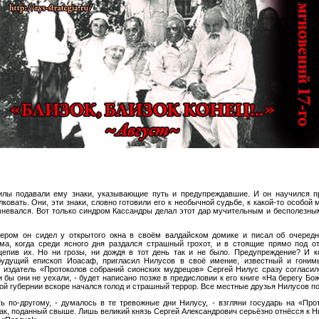
лы подавали ему знаки, указывающие путь и предупреждавшие. И он научился п
овать. Они, эти знаки, словно готовили его к необычной судьбе, к какой-то особой 
мневался. Вот только синдром Кассандры делал этот дар мучительным и бесполезны
чером он сидел у открытого окна в своём валдайском домике и писал об очеред
ма, когда среди ясного дня раздался страшный грохот, и в стоящие прямо под о
епив их. Но ни грозы, ни дождя в тот день так и не было. Предупреждение? И к
удущий епископ Иоасаф, пригласил Нилусов в своё имение, известный и гони
, издатель «Протоколов собраний сионских мудрецов» Сергей Нилус сразу согласил
 бы они не уехали,
- будет написано позже в предисловии к его книге «На берегу Бож
кой губернии вскоре начался голод и страшный террор. Все местные друзья Нилусов 
ь по-другому, - думалось в те тревожные дни Нилусу, - взгляни государь на «Про
ак, поданный свыше. Лишь великий князь Сергей Александрович серьёзно отнёсся к Н