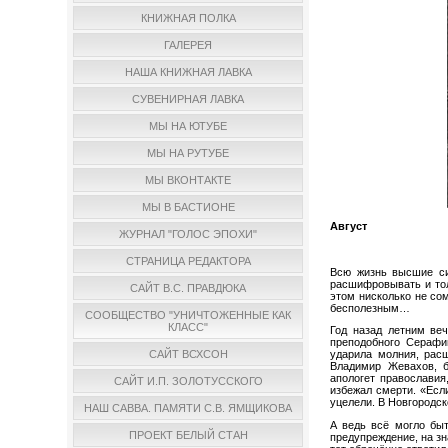
КНИЖНАЯ ПОЛКА
ГАЛЕРЕЯ
НАША КНИЖНАЯ ЛАВКА
СУВЕНИРНАЯ ЛАВКА
МЫ НА ЮТУБЕ
МЫ НА РУТУБЕ
МЫ ВКОНТАКТЕ
МЫ В БАСТИОНЕ
Август
ЖУРНАЛ "ГОЛОС ЭПОХИ"
СТРАНИЦА РЕДАКТОРА
Всю жизнь высшие си
расшифровывать и толк
САЙТ В.С. ПРАВДЮКА
этом нисколько не со
бесполезным…
СООБЩЕСТВО "УНИЧТОЖЕННЫЕ КАК
КЛАСС"
Год назад летним ве
преподобного Серафи
ударила молния, расщ
САЙТ ВСХСОН
Владимир Жевахов, б
апологет православия
САЙТ И.П. ЗОЛОТУССКОГО
избежал смерти.
«Если
уцелели. В Новгородс
НАШ САВВА. ПАМЯТИ С.В. ЯМЩИКОВА
А ведь всё могло быт
ПРОЕКТ БЕЛЫЙ СТАН
предупреждение, на зн