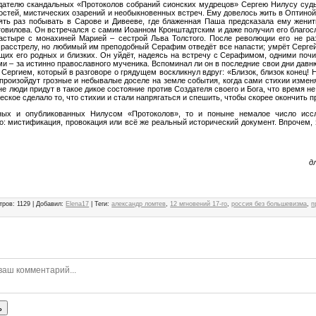
дателю скандальных «Протоколов собраний сионских мудрецов» Сергею Нилусу суд
остей, мистических озарений и необыкновенных встреч. Ему довелось жить в Оптиной
ть раз побывать в Сарове и Дивееве, где блаженная Паша предсказала ему женит
овилова. Он встречался с самим Иоанном Кронштадтским и даже получил его благос
стыре с монахиней Марией – сестрой Льва Толстого. После революции его не раз
к расстрелу, но любимый им преподобный Серафим отведёт все напасти; умрёт Серге
щих его родных и близких. Он уйдёт, надеясь на встречу с Серафимом, одними поч
и – за истинно православного мученика. Вспоминал ли он в последние свои дни давн
Сергием, который в разговоре о грядущем воскликнул вдруг:
«Близок, близок конец! 
 произойдут грозные и небывалые доселе на земле события, когда сами стихии измен
е люди придут в такое дикое состояние против Создателя своего и Бога, что время 
еское сделало то, что стихии и стали напрягаться и спешить, чтобы скорее окончить
ных и опубликованных Нилусом «Протоколов», то и поныне немалое число исс
о: мистификация, провокация или всё же реальный исторический документ. Впрочем, 
д
тров
:
1129
|
Добавил
:
Elena17
|
Теги
:
александр ломтев
,
12 мгновений 17-го
,
россия без большевизма
,
п
ь