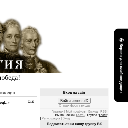
Версия для слабовидящих
победа!
Вход на сайт
 конец!..»
Войти через uID
ц!..»
02:20
Старая форма входа
Главная
|
Мой профиль
|
Выход
|
RSS
|
Вы вошли как
Гость
| Группа "
Гости
"
|
Регистрация
|
Вход
Подписаться на нашу группу ВК