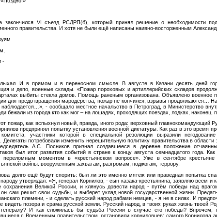
 «Поздно!»
а закончился VI съезд РСДРП(б), который принял решение о необходимости под
менного правительства. И хотя не были ещё написаны наивно-восторженным Алексан
жуям
м,
 -
лыхал. И в прямом и в переносном смысле. В августе в Казани десять дней гор
ция и депо, военные склады.
«Пожар поро​ховых и артиллерийских складов продол
арталах выбиты стекла домов. Помощь раненым органи​зована. Объявлено военное 
ции для предотвращения мародёрства, пожар не кончился, взрывы продолжаются… Н
не наблюдается…»,
- сообщало местное начальство в Петроград, в Министерство внут
юди бежали из города кто как мог – на лошадях, проходящих поездах, лодках, наконец
тот пожар, как вспыхнул новый, правда, иного рода: верховный главнокомандующий Р
рнилов предпринял попытку установления военной диктатуры. Как раз в это время пр
о комитета, участники которой в специальной резолюции выразили негодован
"
. Делегаты потребовали изменить нерешительную политику правительства в области
едседатель А.С. Посников признал создавшееся в деревне положение отчаянн
таков был итог развития событий в стране к концу августа семнадцатого года. Как
т переломным моментом в «крестьянском вопросе». Уже в сентябре крестьяне
тьянской войны: вооруженным захватам, разгромам, поджогам, террору.
ова долго ещё будут спорить: был ли это именно мятеж или праведная попытка сп
 народу утверждал:
«Я, генерал Корнилов, - сын казака-крестьянина, заявляю всем и 
е сохранения Великой России, и клянусь довести народ - путём победы над враго
 он сам решит свои судьбы, и выберет уклад новой государственной жизни. Предат
рманскаго племени, - и сделать русский народ рабами немцев, - я не в силах. И предп
не видеть позора и срама русской земли. Русский народ, в твоих руках жизнь твоей Р
 генералу? И как сложилась бы судьба России в случае его победы? Впрочем, 
вшиеся с Временным правительством, остановили корниловцев; самого Корнилова а