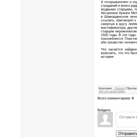
А «открывателю» и из
страданий и много рад
мудрыми старцами, пя
бесценные бумаги Мот
в Шамординском мона
ссылать, приговорят 
смертью в кругу любя
мистификатора, другим
старцем иеромонахом 
1920 годы. В эти годы
поколеблются. Поистин
ибо лукавство человеч
Что касается найден
выяснить, что это был
история.
Категория
:
- Разное
|
Просмо
100 лет катастрофы
Всего комментариев
:
0
Войдите:
Отправит