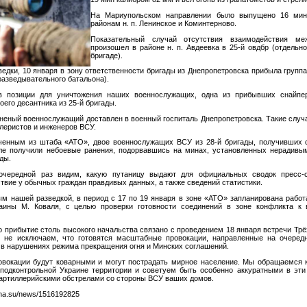
На Мариупольском направлении было выпущено 16 ми
районам н. п. Ленинское и Коминтерново.
Показательный случай отсутствия взаимодействия ме
произошел в районе н. п. Авдеевка в 25-й овдбр (отдельн
бригаде).
едки, 10 января в зону ответственности бригады из Днепропетровска прибыла группа
 разведывательного батальона).
в позиции для уничтожения наших военнослужащих, одна из прибывших снайпе
оего десантника из 25-й бригады.
неный военнослужащий доставлен в военный госпиталь Днепропетровска. Такие случа
ллеристов и инженеров ВСУ.
ученным из штаба «АТО», двое военнослужащих ВСУ из 28-й бригады, получивших 
ле получили небоевые ранения, подорвавшись на минах, установленных нерадивы
ды.
очередной раз видим, какую путаницу выдают для официальных сводок пресс-
твие у обычных граждан правдивых данных, а также сведений статистики.
м нашей разведкой, в период с 17 по 19 января в зоне «АТО» запланирована работ
ины М. Коваля, с целью проверки готовности соединений в зоне конфликта к
о прибытие столь высокого начальства связано с проведением 18 января встречи Трё
 не исключаем, что готовятся масштабные провокации, направленные на очеред
в нарушениях режима прекращения огня и Минских соглашений.
овокации будут коварными и могут пострадать мирное население. Мы обращаемся 
подконтрольной Украине территории и советуем быть особенно аккуратными в эти
 артиллерийскими обстрелами со стороны ВСУ ваших домов.
sna.su/news/1516192825