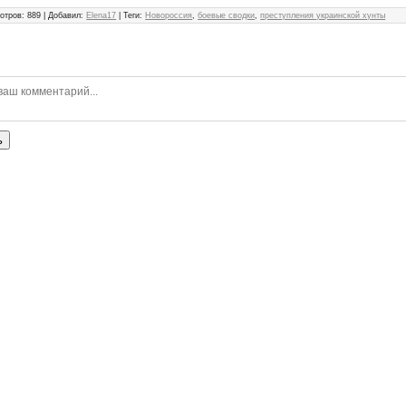
отров
:
889
|
Добавил
:
Elena17
|
Теги
:
Новороссия
,
боевые сводки
,
преступления украинской хунты
ь