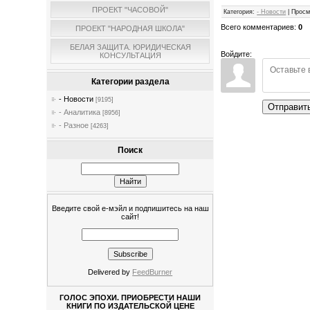
ПРОЕКТ "ЧАСОВОЙ"
Категория
:
- Новости
|
Просм
Всего комментариев
:
0
ПРОЕКТ "НАРОДНАЯ ШКОЛА"
БЕЛАЯ ЗАЩИТА. ЮРИДИЧЕСКАЯ
Войдите:
КОНСУЛЬТАЦИЯ
Категории раздела
- Новости
[9195]
Отправит
- Аналитика
[8956]
- Разное
[4263]
Поиск
Введите свой е-мэйл и подпишитесь на наш
сайт!
Delivered by
FeedBurner
ГОЛОС ЭПОХИ. ПРИОБРЕСТИ НАШИ
КНИГИ ПО ИЗДАТЕЛЬСКОЙ ЦЕНЕ