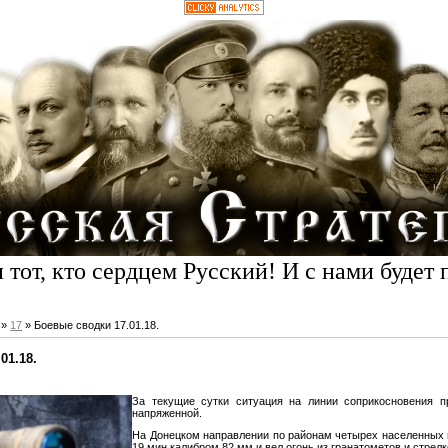
 тот, кто сердцем Русский! И с нами будет 
»
17
» Боевые сводки 17.01.18.
01.18.
За текущие сутки ситуация на линии соприкосновения п
напряженной.
На Донецком направлении по районам четырех населенных 
19 мин калибром 82 мм и вел огонь из гранатометов и стрелк