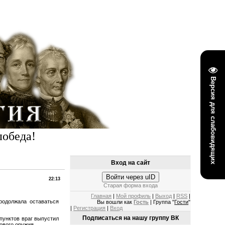
Версия для слабовидящих
победа!
Вход на сайт
Войти через uID
22:13
Старая форма входа
Главная
|
Мой профиль
|
Выход
|
RSS
|
родолжала оставаться
Вы вошли как
Гость
| Группа "
Гости
"
|
Регистрация
|
Вход
Подписаться на нашу группу ВК
пунктов враг выпустил
ового оружия.