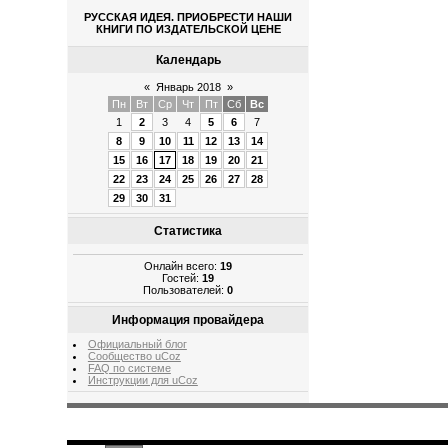
РУССКАЯ ИДЕЯ. ПРИОБРЕСТИ НАШИ
КНИГИ ПО ИЗДАТЕЛЬСКОЙ ЦЕНЕ
Календарь
«
Январь 2018
»
Пн
Вт
Ср
Чт
Пт
Сб
Вс
1
2
3
4
5
6
7
8
9
10
11
12
13
14
15
16
17
18
19
20
21
22
23
24
25
26
27
28
29
30
31
Статистика
Онлайн всего:
19
Гостей:
19
Пользователей:
0
Информация провайдера
Официальный блог
Сообщество uCoz
FAQ по системе
Инструкции для uCoz