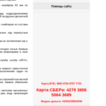
н калибром 82 мм по
Помощь сайту
жду подразделениями
ой воздушно-десантной
 снайперов из состава
рских пар перепутала
и не исключение как у
сегодня ночью боевые
ми инженерами в зоне
служба штаба «АТО»,
а первого заместителя
 выполнению задач по
хсторонней контактной
ное лживое обвинение
Карта ВТБ: 4893 4704 9797 7733
Карта СБЕРа: 4279 3806
к жителям населенных
 дни, ведь провокация
5064 3689
Яндекс-деньги: 41001639043436