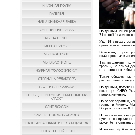
КНИЖНАЯ ПОЛКА
ГАЛЕРЕЯ
НАША КНИЖНАЯ ЛАВКА
СУВЕНИРНАЯ ЛАВКА
По данным нашей разв
74-го орб (отдельного
МЫ НА ЮТУБЕ
Уже 15 января, заня
ориентиры и ранила св
МЫ НА РУТУБЕ
В настоящее время ра
МЫ ВКОНТАКТЕ
снайперов, так и арти
Так, по данным, пол
МЫ В БАСТИОНЕ
травмы, на самом де
ответственности брига
ЖУРНАЛ "ГОЛОС ЭПОХИ"
Таким образом, мы 
СТРАНИЦА РЕДАКТОРА
рассчитывая на отсутс
САЙТ В.С. ПРАВДЮКА
По данным, полученны
секретаря СНБО Укра
предназначению.
СООБЩЕСТВО "УНИЧТОЖЕННЫЕ КАК
КЛАСС"
Но более вероятно, чт
группы в Минске. Мы
САЙТ ВСХСОН
Вооруженных сил ДНР 
САЙТ И.П. ЗОЛОТУССКОГО
Не исключено, что пр
пунктов на временно 
может быть связана с
НАШ САВВА. ПАМЯТИ С.В. ЯМЩИКОВА
Источник: http://rusve
ПРОЕКТ БЕЛЫЙ СТАН