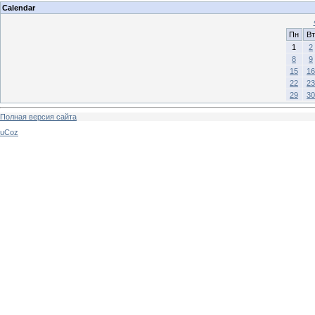
Calendar
Пн
Вт
1
2
8
9
15
16
22
23
29
30
Полная версия сайта
uCoz