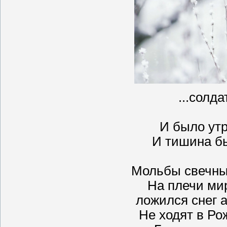
...солда
И было ут
И тишина б
Мольбы свечны
На плечи ми
ложился снег 
Не ходят в Ро