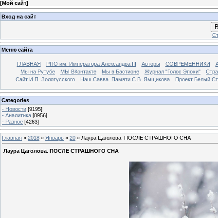
[
Мой сайт
]
Вход на сайт
В
Ст
Меню сайта
ГЛАВНАЯ
РПО им. Императора Александра III
Авторы
СОВРЕМЕННИКИ
Мы на Рутубе
МЫ ВКонтакте
Мы в Бастионе
Журнал "Голос Эпохи"
Стра
Сайт И.П. Золотусского
Наш Савва. Памяти С.В. Ямщикова
Проект Белый С
Categories
- Новости
[9195]
- Аналитика
[8956]
- Разное
[4263]
Главная
»
2018
»
Январь
»
20
» Лаура Цаголова. ПОСЛЕ СТРАШНОГО СНА
Лаура Цаголова. ПОСЛЕ СТРАШНОГО СНА