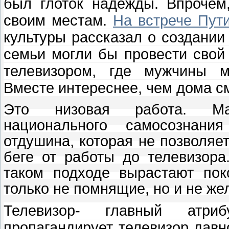
был глоток надежды. Впрочем
своим местам.
На встрече Пут
культуры рассказал о создании
семьи могли бы провести свой
телевизором, где мужчины м
Вместе интереснее, чем дома с
Это низовая работа. Мас
национального самосознани
отдушина, которая не позволяе
беге от работы до телевизора
таком подходе вырастают пок
только не помнящие, но и не же
Телевизор- главный атри
пропагандирует телевизор давн