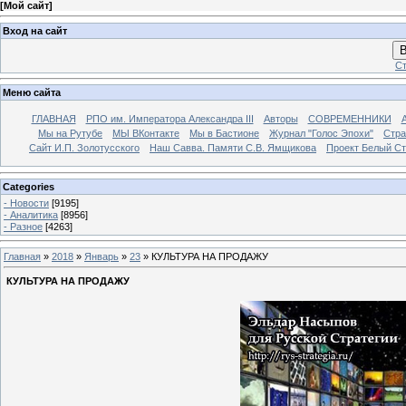
[
Мой сайт
]
Вход на сайт
В
Ст
Меню сайта
ГЛАВНАЯ
РПО им. Императора Александра III
Авторы
СОВРЕМЕННИКИ
Мы на Рутубе
МЫ ВКонтакте
Мы в Бастионе
Журнал "Голос Эпохи"
Стра
Сайт И.П. Золотусского
Наш Савва. Памяти С.В. Ямщикова
Проект Белый С
Categories
- Новости
[9195]
- Аналитика
[8956]
- Разное
[4263]
Главная
»
2018
»
Январь
»
23
» КУЛЬТУРА НА ПРОДАЖУ
КУЛЬТУРА НА ПРОДАЖУ