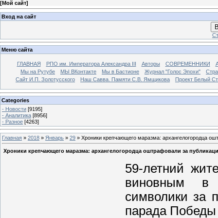
[
Мой сайт
]
Вход на сайт
В
Ст
Меню сайта
ГЛАВНАЯ
РПО им. Императора Александра III
Авторы
СОВРЕМЕННИКИ
Мы на Рутубе
МЫ ВКонтакте
Мы в Бастионе
Журнал "Голос Эпохи"
Стра
Сайт И.П. Золотусского
Наш Савва. Памяти С.В. Ямщикова
Проект Белый С
Categories
- Новости
[9195]
- Аналитика
[8956]
- Разное
[4263]
Главная
»
2018
»
Январь
»
29
» Хроники крепчающего маразма: архангелогородца ошт
Хроники крепчающего маразма: архангелогородца оштрафовали за публикаци
59-летний жит
виновным в 
символики за 
парада Победы 