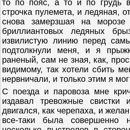
то по пояс, а то и по грудь 
строчка пулемета, и ледяная, о
снова замерзшая на морозе 
бриллиантовых ледяных брыз
извилистую линию перед сам
подтолкнули меня, и я прыж
раненый, сам не зная, как, про
видимому, так хотели сбить мен
нервничали, и только этим я мог
С поезда и паровоза мне крич
издавал тревожные свистки 
двигался, как черепаха, и желан
все-таки была совершенно н
несколько выстрелов в сторо