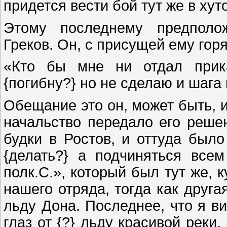
придется вести бой тут же в хут
Этому последнему предполож
Греков. Он, с присущей ему гор
«Кто бы мне ни отдал прика
{погибну?} но не сделаю и шага 
Обещание это он, может быть, 
начальство передало его реше
будки в Ростов, и оттуда было
{делать?} а подчиняться все
полк.С.», который был тут же, 
нашего отряда, тогда как друга
льду Дона. Последнее, что я в
глаз от {?} льду красивой реки