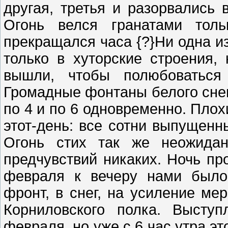
другая, третья и разорвались 
Огонь велся гранатами тол
прекращался часа {?}Ни одна из
только в хуторские строения,
вышли, чтобы полюбоваться
Громадные фонтаны белого снег
по 4 и по 6 одновременно. Пло
этот-день: все сотни выпущенн
Огонь стих так же неожидан
предчувствий никаких. Ночь пр
февраля к вечеру нами было
фронт, в снег, на усиление ме
Корниловского полка. Высту
февраля, но уже с 6 час.утра эт