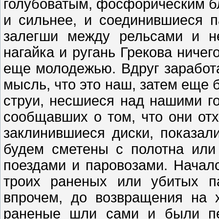
голубоватым, фосфорическим бл
и сильнее, и соединившиеся п
залегши между рельсами и н
нагайка и ругань Грекова ничег
еще молодежью. Вдруг заработа
мысль, что это наш, затем еще
струи, несшиеся над нашими го
сообщавших о том, что они отх
заклинившиеся диски, показал
будем сметены с полотна ил
поездами и паровозами. Началс
троих раненых или убитых па
впрочем, до возвращения на 
раненые шли сами и были пе