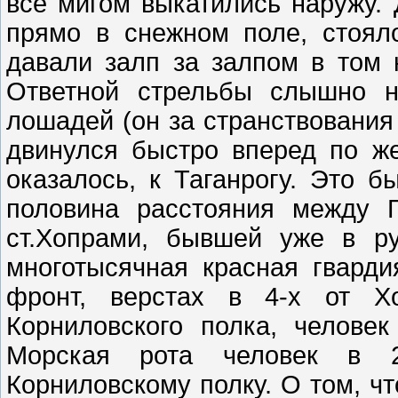
все мигом выкатились наружу. 
прямо в снежном поле, стоял
давали залп за залпом в том 
Ответной стрельбы слышно н
лошадей (он за странствования
двинулся быстро вперед по же
оказалось, к Таганрогу. Это б
половина расстояния между Г
ст.Хопрами, бывшей уже в р
многотысячная красная гвард
фронт, верстах в 4-х от Хо
Корниловского полка, челове
Морская рота человек в 
Корниловскому полку. О том, ч