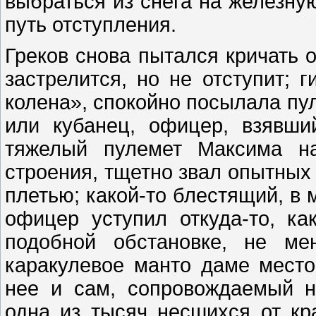
выбраться из снега на железну
путь отступления.
Греков снова пытался кричать о
застрелится, но не отступит; 
колена», спокойно посылала пул
или кубанец, офицер, взявши
тяжелый пулемет Максима на
строения, тщетно звал опытных
плетью; какой-то блестящий, в 
офицер уступил откуда-то, ка
подобной обстановке, не ме
каракулевое манто даме место
нее и сам, сопровождаемый н
одна из тысяч несшихся от кр