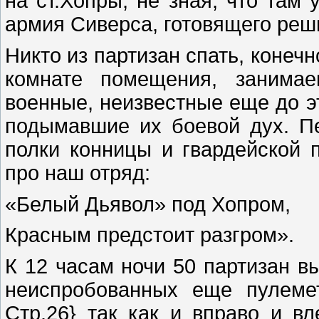
на ст.Хопры, не зная, что там
армия Сиверса, готовящего реши
Никто из партизан спать, конечн
комнате помещения, занимае
военные, неизвестные еще до э
подымавшие их боевой дух. П
полки конницы и гвардейской 
про наш отряд:
«Белый Дьявол» под Хопром,
Красным предстоит разгром».
К 12 часам ночи 50 партизан в
неиспробованных еще пулеме
Стр.26} так как и вправо и в