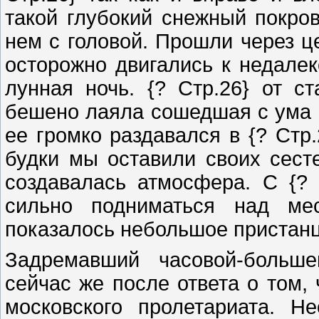
такой глубокий снежный покров
нем с головой. Прошли через ц
осторожно двигались к недале
лунная ночь. {? Стр.26} от с
бешено лаяла сошедшая с ума о
ее громко раздавался в {? Стр
будки мы оставили своих сест
создавалась атмосфера. С {? 
сильно подниматься над мес
показалось небольшое пристанц
Задремавший часовой-больш
сейчас же после ответа о том,
московского пролетариата. Н