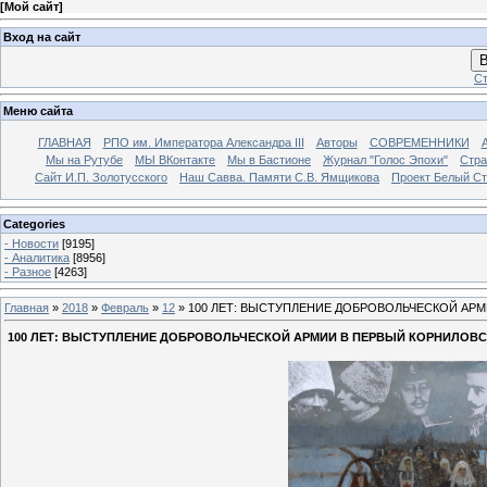
[
Мой сайт
]
Вход на сайт
В
Ст
Меню сайта
ГЛАВНАЯ
РПО им. Императора Александра III
Авторы
СОВРЕМЕННИКИ
Мы на Рутубе
МЫ ВКонтакте
Мы в Бастионе
Журнал "Голос Эпохи"
Стра
Сайт И.П. Золотусского
Наш Савва. Памяти С.В. Ямщикова
Проект Белый С
Categories
- Новости
[9195]
- Аналитика
[8956]
- Разное
[4263]
Главная
»
2018
»
Февраль
»
12
» 100 ЛЕТ: ВЫСТУПЛЕНИЕ ДОБРОВОЛЬЧЕСКОЙ АР
100 ЛЕТ: ВЫСТУПЛЕНИЕ ДОБРОВОЛЬЧЕСКОЙ АРМИИ В ПЕРВЫЙ КОРНИЛОВ