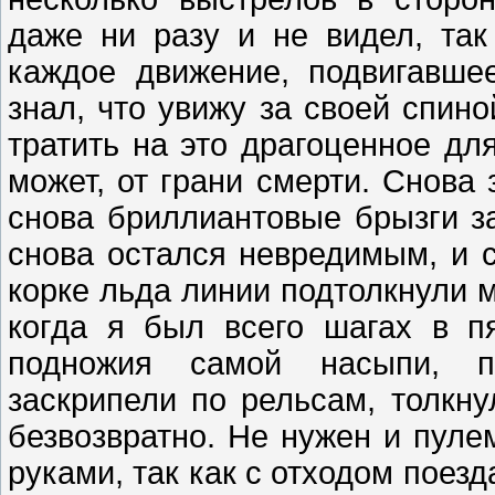
даже ни разу и не видел, та
каждое движение, подвигавше
знал, что увижу за своей спин
тратить на это драгоценное дл
может, от грани смерти. Снова
снова бриллиантовые брызги за
снова остался невредимым, и с
корке льда линии подтолкнули м
когда я был всего шагах в п
подножия самой насыпи, па
заскрипели по рельсам, толкну
безвозвратно. Не нужен и пуле
руками, так как с отходом поезд