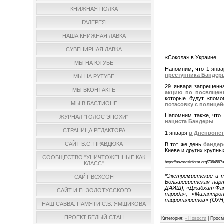
КНИЖНАЯ ПОЛКА
ГАЛЕРЕЯ
НАША КНИЖНАЯ ЛАВКА
СУВЕНИРНАЯ ЛАВКА
«Сокола» в Украине.
МЫ НА ЮТУБЕ
Напомним, что 1 янв
преступника Бандер
МЫ НА РУТУБЕ
29 января запрещенн
МЫ ВКОНТАКТЕ
акцию по посвящен
которые будут «помо
МЫ В БАСТИОНЕ
потасовку с полицей
Напомним также, что
ЖУРНАЛ "ГОЛОС ЭПОХИ"
нациста Бандеры
.
СТРАНИЦА РЕДАКТОРА
1 января
в Днепропет
САЙТ В.С. ПРАВДЮКА
В тот же день
бандер
Киеве и других крупны
СООБЩЕСТВО "УНИЧТОЖЕННЫЕ КАК
https://novorosinform.org/70645
КЛАСС"
*Экстремистские и т
САЙТ ВСХСОН
Большевистская парт
ДАИШ), «Джабхат Фат
САЙТ И.П. ЗОЛОТУССКОГО
народа», «Мизантро
националистов» (ОУН
НАШ САВВА. ПАМЯТИ С.В. ЯМЩИКОВА
ПРОЕКТ БЕЛЫЙ СТАН
Категория
:
- Новости
|
Просм