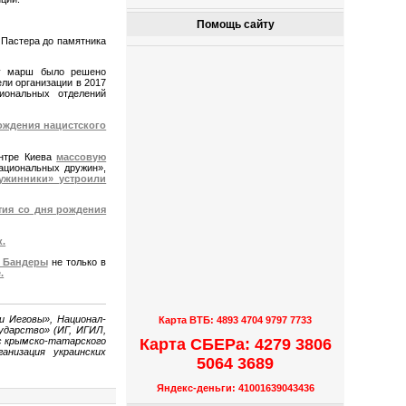
Помощь сайту
 Пастера до памятника
ду марш было решено
ли организации в 2017
иональных отделений
ождения нацистского
ентре Киева
массовую
ациональных дружин»,
ужинники» устроили
тия со дня рождения
к.
я Бандеры
не только в
.
и Иеговы», Национал-
Карта ВТБ: 4893 4704 9797 7733
ударство» (ИГ, ИГИЛ,
Карта СБЕРа: 4279 3806
с крымско-татарского
анизация украинских
5064 3689
Яндекс-деньги: 41001639043436