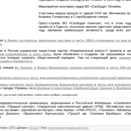
Мероприятие возглавил лидер ВО «Свобода» Тягнибок.
Участники марша прошли от здания ОНУ им. Мечникова на
Атаману Головатому в Старобазарном сквере.
Пресс-служба ВО «Свобода» отмечает, что в этом го
провести в Одессе, поскольку именно одесские представите
году проявили наибольшую активность среди всех рег
аря
в Киеве состоялось факельное шествие в честь 109-й годовщины со дня р
ы.
ая в России украинская нацистская партия «Национальный корпус»* провела в ц
ию новобранцев в свои ряды
. Было объявлено о создании так называемых «н
гать полиции охранять общественный порядок». Уже на следующий день
«нацдр
скими в Кременчуге.
 1 января
во Львове и Ивано-Франковске прошли мероприятия в честь 109-ле
ровске нацисты в честь дня рождения Бандеры осквернили советский памятни
овцы провели свои традиционнык факельные шествия в честь дня рождени
х городах Украины, но и
впервые в некоторых прифронтовых городах в Донбассе
6?utm_source=push-notification&utm_medium=push-world&utm_campaign=push
еррористические организации, запрещенные в Российской Федерации: «Свидетел
ия, «Правый сектор», «Украинская повстанческая армия» (УПА), «Исламское гос
х аш-Шам», «Джабхат ан-Нусра», «Аль-Каида», «УНА-УНСО», «Талибан», «Меджли
пик Дивижн», «Братство» Корчинского, «Тризуб им. Степана Бандеры», «Орг
).
отров
:
1272
|
Добавил
:
Elena17
|
Теги
:
преступления украинской хунты