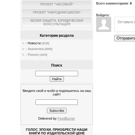
Всего комментариев
:
0
ПРОЕКТ "ЧАСОВОЙ"
ПРОЕКТ "НАРОДНАЯ ШКОЛА"
Войдите:
БЕЛАЯ ЗАЩИТА. ЮРИДИЧЕСКАЯ
КОНСУЛЬТАЦИЯ
Категории раздела
Отправит
- Новости
[9195]
- Аналитика
[8956]
- Разное
[4263]
Поиск
Введите свой е-мэйл и подпишитесь на наш
сайт!
Delivered by
FeedBurner
ГОЛОС ЭПОХИ. ПРИОБРЕСТИ НАШИ
КНИГИ ПО ИЗДАТЕЛЬСКОЙ ЦЕНЕ