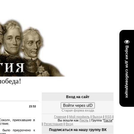
Версия для слабовидящих
победа!
Вход на сайт
Войти через uID
23:53
Старая форма входа
Главная
|
Мой профиль
|
Выход
|
RSS
|
окол», приехавшие в
Вы вошли как
Гость
| Группа "
Гости
"
ствие.
|
Регистрация
|
Вход
Подписаться на нашу группу ВК
 было приурочено к
иции.