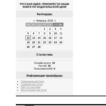
РУССКАЯ ИДЕЯ. ПРИОБРЕСТИ НАШИ
КНИГИ ПО ИЗДАТЕЛЬСКОЙ ЦЕНЕ
Календарь
«
Февраль 2018
»
Пн
Вт
Ср
Чт
Пт
Сб
Вс
1
2
3
4
5
6
7
8
9
10
11
12
13
14
15
16
17
18
19
20
21
22
23
24
25
26
27
28
Статистика
Онлайн всего:
10
Гостей:
10
Пользователей:
0
Информация провайдера
Официальный блог
Сообщество uCoz
FAQ по системе
Инструкции для uCoz