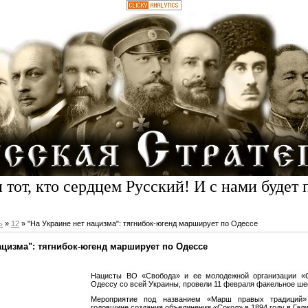
 тот, кто сердцем Русский! И с нами будет 
ь
»
12
» "На Украине нет нацизма": тягнибок-югенд марширует по Одессе
ацизма": тягнибок-югенд марширует по Одессе
Нацисты ВО «Свобода» и ее молодежной организации «С
Одессу со всей Украины, провели 11 февраля факельное ше
Мероприятие под названием «Марш правых традиций»
годовщине создания объединения «Сокол» в 1894 году в Гал