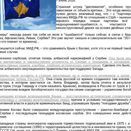
‒ Июнь 2018.
Странная штука "дипломатия", особенно тр
зависимая от объекта критики... Это когда имее
нужно делать вежливый вид, что – с "партнер
лексика МИДа РФ по отношению к США – нынешн
мiрового порядка: «наши партнеры всё
недооценивают-ошибаются...», «пыта
неконструктивный диалог на основе двойных ста
неры" никогда ранее так себя не вели и "ошибаются" только сейчас в связи с Кры
а, Афганистана, Ливии, Сербии? Это уже звучит смешно и самоунизительно как "357-
 кто помнит те времена)...
решается сейчас МИД РФ, – это сравнивать Крым с Косово, хотя это и не первый тако
мые случаи.
исконно сербская, отнятая теперь албанской наркомафией у Сербии.
Она была лиш
 мигрантами и насильственно отторгнута от Сербии с геноцидом и изгнанием 
авославных храмов, кладбищ, сербских исторических памятников
. Сделано это было
ем албанского оккупационного правительства при поддержке Запада.
риды (если оставить в стороне заселявших ее в древности кочевников и затем в
вращенная теперь России-РФ
. Она стала русской со времен созданного там князем
жества, в котором крестился св. Князь Владимiр, затем была отнята в результ
турок (тогда Тавриду и стали называть Крымом), возвращена в Россию от турок в 17
истическим вождем богоборческого государства своим сородичам – украинским бого
ынешним вторым возвращением Крыма – восстановлена историческая справедлив
етствии с нормами международного права
, причем в условиях государственного 
гитимной власти и разгуле криминальных банд, угрожавших Крыму "поездами дружбы"
жением Косово было совершено международное преступление – ракетно-бомбовая 
 Сербии с последующим геноцидом косовских сербов. Это совершенно иное действ
ения.
. западные страны многократно нарушили торжественно подписанный ими в 1975 г. и
арижское соглашение (1990) о территориальной целостности и неизменности границ го
 и СССР. Где ныне эта неизменность? Почему стыдливый МИД РФ, ссылающийся на 