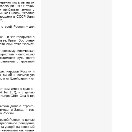
меренно поселив на их
еволюции 1917 г. таких
ли прибалтам земли с
ий юг Сибири, Украине
народами в СССР были
а);
по всей России – для
" – и это говорится о
овье, Крым, Восточная
езинский тоже "забыл".
 неокоммунистическая
атриотизм и оппозицию
затемняет суть всего
равнении с кровавой
дах народов России и
 с виной и возможную
но и от Швейцарии и от
ет нам именно красно-
94, № 157), – с целью
а вызов США. Она была
литика должна строить
рждал и Запад, – тем
о России.
еской России, с целью
грессивное поведение
 за ущерб, нанесенный
в уточнении как наших