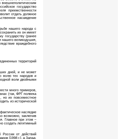
ым внешнеполитическим
ссийское государство
теля преемственности
озволит отдать должное
ьственное насаждение
рьбе нашего народа с
сохранить их он имеет
му государству (ранее
м нашего великодушия,
следствие враждебного
оединенных территорий
аших дней, и не может
ю волю тех народов и
ародной воли двойными
вести много примеров,
анах (так, ФРГ полвека
м, но их повсеместное
одить из исторической
 фактическое наследие
ко возможно, заключив
я. Главное при этом –
жно создать легитимный
 России от действий
ов [1998 г.], а Запад,