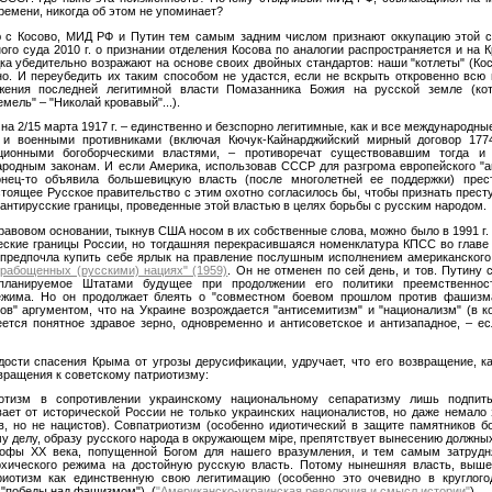
ремени, никогда об этом не упоминает?
ю с Косово, МИД РФ и Путин тем самым задним числом признают оккупацию этой с
го суда 2010 г. о признании отделения Косова по аналогии распространяется и на К
ка убедительно возражают на основе своих двойных стандартов: наши "котлеты" (Кос
но. И переубедить их таким способом не удастся, если не вскрыть откровенно всю
жения последней легитимной власти Помазанника Божия на русской земле (ко
мель" – "Николай кровавый"...).
на 2/15 марта 1917 г. – единственно и безспорно легитимные, как и все международн
и военными противниками (включая Кючук-Кайнарджийский мирный договор 177
ционными богоборческими властями, – противоречат существовавшим тогда 
родным законам. И если Америка, использовав СССР для разгрома европейского "а
нец-то объявила большевицкую власть (после многолетней ее поддержки) прест
астоящее Русское правительство с этим охотно согласилось бы, чтобы признать прес
 антирусские границы, проведенные этой властью в целях борьбы с русским народом.
равовом основании, тыкнув США носом в их собственные слова, можно было в 1991 г
еские границы России, но тогдашняя перекрасившаяся номенклатура КПСС во главе
редпочла купить себе ярлык на правление послушным исполнением американского 
орабощенных (русскими) нациях" (1959)
. Он не отменен по сей день, и тов. Путину с
планируемое Штатами будущее при продолжении его политики преемственност
ежима. Но он продолжает блеять о "совместном боевом прошлом против фашизм
ов" аргументом, что на Украине возрождается "антисемитизм" и "национализм" (в ко
еется понятное здравое зерно, одновременно и антисоветское и антизападное, – е
дости спасения Крыма от угрозы дерусификации, удручает, что его возвращение, ка
вращения к советскому патриотизму:
отизм в сопротивлении украинскому национальному сепаратизму лишь подпиты
ает от исторической России не только украинских националистов, но даже немал
в, но не нацистов). Совпатриотизм (особенно идиотический в защите памятников б
у делу, образу русского народа в окружающем мiре, препятствует вынесению должных
рофы ХХ века, попущенной Богом для нашего вразумления, и тем самым затруд
архического режима на достойную русскую власть. Потому нынешняя власть, выш
риотизм как единственную свою легитимацию (особенно это очевидно в круглого
 "победы над фашизмом"). (
"Американско-украинская революция и смысл истории"
)