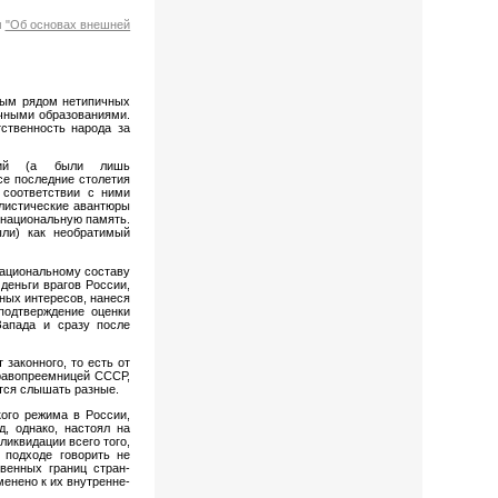
и
"Об основах внешней
елым рядом нетипичных
ичными образованиями.
ственность народа за
юций (а были лишь
се последние столетия
 соответствии с ними
алистические авантюры
о национальную память.
ли) как необратимый
 национальному составу
деньги врагов России,
ных интересов, нанеся
подтверждение оценки
Запада и сразу после
законного, то есть от
равопреемницей СССР,
ится слышать разные.
кого режима в России,
д, однако, настоял на
ликвидации всего того,
 подходе говорить не
твенных границ стран-
енено к их внутренне-