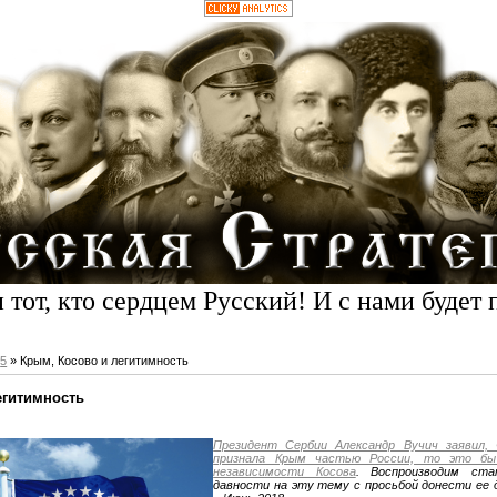
 тот, кто сердцем Русский! И с нами будет 
5
» Крым, Косово и легитимность
егитимность
Президент Сербии Александр Вучич заявил,
признала Крым частью России, то это бы 
независимости Косова
. Воспроизводим ст
давности на эту тему с просьбой донести ее 