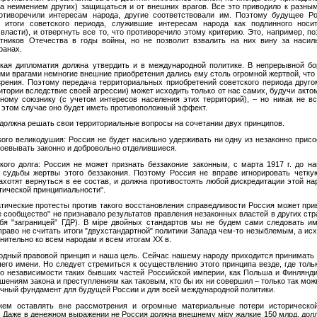
за неимением других) защищаться и от внешних врагов. Все это приводило к разн
ротиворечили интересам народа, другие соответствовали им. Поэтому будущее Ро
 итоги советского периода, служившие интересам народа как подлинного носи
власти), и отвергнуть все то, что противоречило этому критерию. Это, например, п
тников Отечества в годы войны, но не позволит взвалить на них вину за насил
ранах.
кая дипломатия должна утвердить и в международной политике. В непрерывной бо
ми врагами немногие внешние приобретения дались ему столь огромной жертвой, что 
зрения. Поэтому передача территориальных приобретений советского периода друго
тории вследствие своей агрессии) может исходить только от нас самих, будучи акто
ному союзнику (с учетом интересов населения этих территорий), – но никак не в
в этом случае оно будет иметь противоположный эффект.
должна решать свои территориальные вопросы на сочетании двух принципов.
кого великодушия: Россия не будет насильно удерживать ни одну из незаконно прис
воевывать законно и добровольно отделившиеся.
кого долга: Россия не может признать беззаконие законным, с марта 1917 г. до н
 судьбы жертвы этого беззакония. Поэтому Россия не вправе игнорировать четку
захотят вернуться в ее состав, и должна противостоять любой дискредитации этой н
тической принципиальности".
атические протесты против такого восстановления справедливости Россия может при
 сообщество" не признавало результатов правления незаконных властей в других стр
бя "заграницей" ГДР). В мiре двойных стандартов мы не будем сами следовать и
раво не считать итоги "двухстандартной" политики Запада чем-то незыблемым, а исх
нительно ко всем народам и всем итогам XX в.
ходный правовой принцип и наша цель. Сейчас нашему народу приходится принимать
шего имени. Но следует стремиться к осуществлению этого принципа везде, где толь
о независимости таких бывших частей Российской империи, как Польша и Финлянди
шениям закона и преступлениям как таковым, кто бы их ни совершил – только так мо
ечный фундамент для будущей России и для всей международной политики.
ем оставлять вне рассмотрения и огромные материальные потери исторической
 Даже в денежном выражении не Россия должна внешнему мiру жалкие 150 млрд. доллар