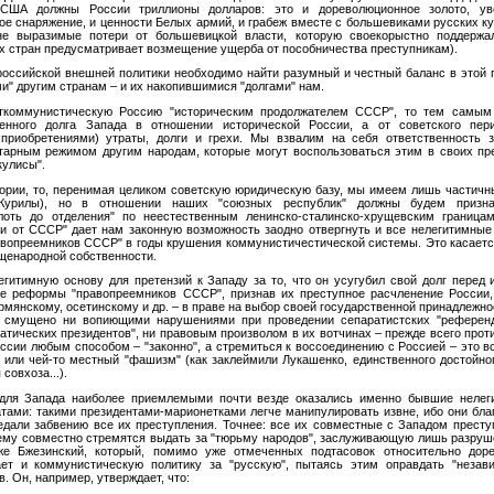
США должны России триллионы долларов: это и дореволюционное золото, ув
ое снаряжение, и ценности Белых армий, и грабеж вместе с большевиками русских ку
е выразимые потери от большевицкой власти, которую своекорыстно поддержал
ех стран предусматривает возмещение ущерба от пособничества преступникам).
российской внешней политики необходимо найти разумный и честный баланс в этой
и" другим странам – и их накопившимися "долгами" нам.
сткоммунистическую Россию "историческим продолжателем СССР", то тем самым
венного долга Запада в отношении исторической России, а от советского пер
приобретениями) утраты, долги и грехи. Мы взвалим на себя ответственность 
тарным режимом другим народам, которые могут воспользоваться этим в своих пр
кулисы".
тории, то, перенимая целиком советскую юридическую базу, мы имеем лишь частич
урилы), но в отношении наших "союзных республик" должны будем призна
лоть до отделения" по неестественным ленинско-сталинско-хрущевским граница
и от СССР" дает нам законную возможность заодно отвергнуть и все нелегитимные
вопреемников СССР" в годы крушения коммунистичестической системы. Это касаетс
бщенародной собственности.
егитимную основу для претензий к Западу за то, что он усугубил свой долг перед 
ие реформы "правопреемников СССР", признав их преступное расчленение России,
рмянскому, осетинскому и др. – в праве на выбор своей государственной принадлежно
 смущено ни вопиющими нарушениями при проведении сепаратистских "референ
тических президентов", ни правовым произволом в их вотчинах – прежде всего проти
оссии любым способом – "законно", а стремиться к воссоединению с Россией – это в
или чей-то местный "фашизм" (как заклеймили Лукашенко, единственного достойно
совхоза...).
 для Запада наиболее приемлемыми почти везде оказались именно бывшие неле
тами: такими президентами-марионетками легче манипулировать извне, ибо они благ
дали забвению все их преступления. Точнее: все их совместные с Западом престу
ему совместно стремятся выдать за "тюрьму народов", заслуживающую лишь разруш
же Бжезинский, который, помимо уже отмеченных подтасовок относительно дор
дает и коммунистическую политику за "русскую", пытаясь этим оправдать "незав
. Он, например, утверждает, что: