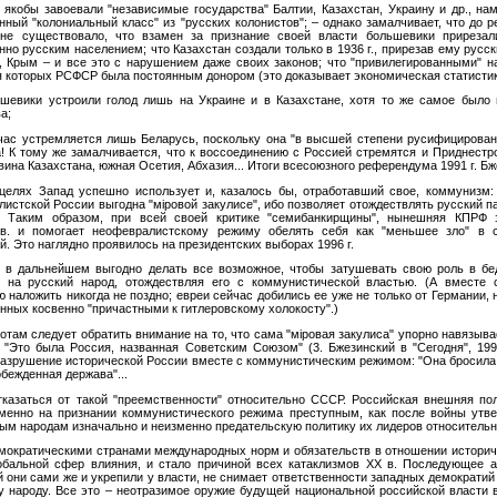
 якобы завоевали "независимые государства" Балтии, Казахстан, Украину и др., на
ный "колониальный класс" из "русских колонистов"; – однако замалчивает, что до р
а не существовало, что взамен за признание своей власти большевики приреза
о русским населением; что Казахстан создали только в 1936 г., прирезав ему русск
 Крым – и все это с нарушением даже своих законов; что "привилегированными" 
я которых РСФСР была постоянным донором (это доказывает экономическая статистик
шевики устроили голод лишь на Украине и в Казахстане, хотя то же самое было 
а;
час устремляется лишь Беларусь, поскольку она "в высшей степени русифицирована
а! К тому же замалчивается, что к воссоединению с Россией стремятся и Приднестр
вина Казахстана, южная Осетия, Абхазия... Итоги всесоюзного референдума 1991 г. Бж
целях Запад успешно использует и, казалось бы, отработавший свое, коммунизм:
истской России выгодна "мiровой закулисе", ибо позволяет отождествлять русский п
. Таким образом, при всей своей критике "семибанкирщины", нынешняя КПРФ 
в. и помогает неофевралистскому режиму обелять себя как "меньшее зло" в с
. Это наглядно проявилось на президентских выборах 1996 г.
и в дальнейшем выгодно делать все возможное, чтобы затушевать свою роль в бе
 на русский народ, отождествляя его с коммунистической властью. (А вместе
ю наложить никогда не поздно; евреи сейчас добились ее уже не только от Германии, 
нных косвенно "причастными к гитлеровскому холокосту".)
там следует обратить внимание на то, что сама "мiровая закулиса" упорно навязыва
: "Это была Россия, названная Советским Союзом" (3. Бжезинский в "Сегодня", 19
азрушение исторической России вместе с коммунистическим режимом: "Она бросил
обежденная держава"...
тказаться от такой "преемственности" относительно СССР. Российская внешняя по
менно на признании коммунистического режима преступным, как после войны утве
ым народам изначально и неизменно предательскую политику их лидеров относительн
ократическими странами международных норм и обязательств в отношении историч
обальной сфер влияния, и стало причиной всех катаклизмов XX в. Последующее а
 они сами же и укрепили у власти, не снимает ответственности западных демократий
народу. Все это – неотразимое оружие будущей национальной российской власти 