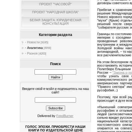
договоры советского в
ПРОЕКТ "ЧАСОВОЙ"
Прибегая к сравнени
ПРОЕКТ "НАРОДНАЯ ШКОЛА"
решение Международно
Нового мiрового поряд
БЕЛАЯ ЗАЩИТА. ЮРИДИЧЕСКАЯ
"мухи" (Крым) отдель
КОНСУЛЬТАЦИЯ
решений после свер
"собирателя русских зе
Границы по состоянию 
Категории раздела
империи с соседями 
проведенные револю
- Новости
[9195]
внутренним и междуна
- Аналитика
Холодной войны нако
[8956]
антинародной, – то н
- Разное
[4263]
все расчленительские
На этом безспорном п
Поиск
восстановить историч
Политбюро Ельциным п
России –
"Закона о п
чтобы узнать свое 
коммунистического р
американских партнер
"Правого сектора" им
Введите свой е-мэйл и подпишитесь на наш
русофобия...)
сайт!
Поэтому, при всей ра
происходит в духе воз
«Нынешний совпатри
русофобию и отталкив
людей (антисоветчико
Delivered by
FeedBurner
сильно вредит русском
национальной катаст
постсоветского олиг
ГОЛОС ЭПОХИ. ПРИОБРЕСТИ НАШИ
опирается на совпат
КНИГИ ПО ИЗДАТЕЛЬСКОЙ ЦЕНЕ
истеричном празднике