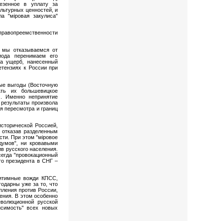
езенное в уплату за
льтурных ценностей, и
а "мiровая закулиса"
 правопреемственности
 мы отказываемся от
иода перенимаем его
за ущерб, нанесенный
етензиях к России при
ные выгоды (Восточную
ть их большевицкое
м. Именно непринятие
 результаты произвола
я пересмотра и границ
исторической Россией,
 отказав разделенным
сти. При этом "мiровое
думов", ни кровавыми
в русского населения.
сегда "провокационный
го президента в СНГ –
гитимные вожди КПСС,
одарны уже за то, что
пления против России,
ения. В этом особенно
еволюционной русской
исимость" всех новых