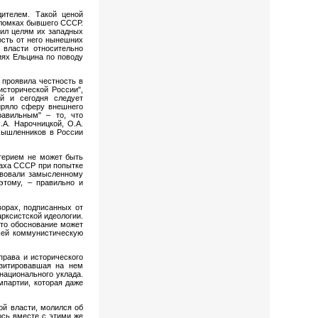
дителем. Такой ценой
бломках бывшего СССР.
чил целям их западных
ость от него нынешних
 власти относительно
иях Ельцина по поводу
 проявила честность в
сторической России",
ой и сегодня следует
ширяло сферу внешнего
равильным" – то, что
А. Нарочницкой, О.А.
омышленников в России
итерием не может быть
раха СССР при попытке
ствовали замысленному
этому, – правильно и
орах, подписанных от
рксистской идеологии.
это обоснование может
вшей коммунистическую
права и исторического
азитировавшая на нем
национального уклада.
мпартии, которая даже
ой власти, молился об
ось вместе с этими же