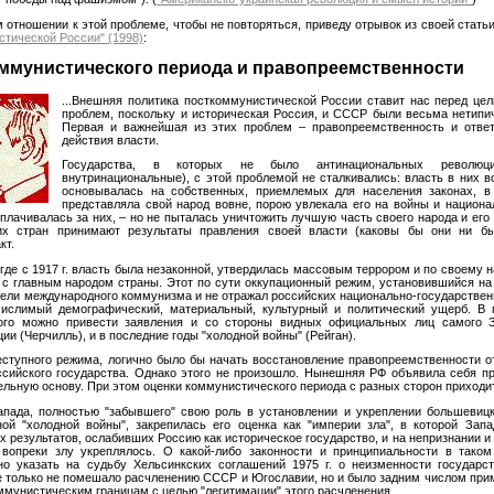
 отношении к этой проблеме, чтобы не повторяться, приведу отрывок из своей стать
стической России" (1998)
:
оммунистического периода и правопреемственности
...Внешняя политика посткоммунистической России ставит нас перед ц
проблем, поскольку и историческая Россия, и СССР были весьма нетип
Первая и важнейшая из этих проблем – правопреемственность и ответ
действия власти.
Государства, в которых не было антинациональных револ
внутринациональные), с этой проблемой не сталкивались: власть в них в
основывалась на собственных, приемлемых для населения законах, в
представляла свой народ вовне, порою увлекала его на войны и национ
сплачивалась за них, – но не пыталась уничтожить лучшую часть своего народа и ег
их стран принимают результаты правления своей власти (каковы бы они ни бы
кт.
 где с 1917 г. власть была незаконной, утвердилась массовым террором и по своему
 с главным народом страны. Этот по сути оккупационный режим, установившийся на 
цели международного коммунизма и не отражал российских национально-государствен
ислимый демографический, материальный, культурный и политический ущерб. В 
ого можно привести заявления и со стороны видных официальных лиц самого 
и (Черчилль), и в последние годы "холодной войны" (Рейган).
еступного режима, логично было бы начать восстановление правопреемственности от 
сийского государства. Однако этого не произошло. Нынешняя РФ объявила себя п
ельную основу. При этом оценки коммунистического периода с разных сторон приход
апада, полностью "забывшего" свою роль в установлении и укреплении большевиц
ой "холодной войны", закрепилась его оценка как "империи зла", в которой Запа
х результатов, ослабивших Россию как историческое государство, и на непризнании и 
 вопреки злу укреплялось. О какой-либо законности и принципиальности в таком
но указать на судьбу Хельсинкских соглашений 1975 г. о неизменности государс
не только не помешало расчленению СССР и Югославии, но и было задним числом прим
мунистическим границам с целью "легитимации" этого расчленения...