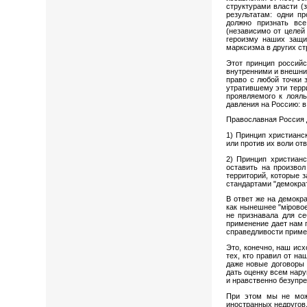
структурами власти (
результатам: одни п
должно признать все
(независимо от целей 
героизму наших защи
марксизма в других ст
Этот принцип российс
внутренними и внешни
право с любой точки 
утратившему эти терри
проявляемого к лояль
давления на Россию: 
Православная Россия 
1) Принцип христианс
или против их воли от
2) Принцип христианс
оставить на произвол
территорий, которые 
стандартами "демокра
В ответ же на демокр
как нынешнее "мiровое
не признавала для се
применение дает нам п
справедливости приме
Это, конечно, наш ис
тех, кто правил от на
даже новые договоры 
дать оценку всем нару
и нравственно безупр
При этом мы не мож
иностранных недругов.