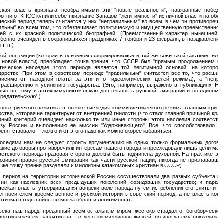
кая власть признала необратимыми эти "новые реальности", навязанные побе
отни от КПСС купили себе признание Западом "легитимности" их личной власти на о
еский период теперь считается у них "неправильным" во всем, в чем он противоре
вильны" во всем том, что обезпечивает политическую и имущественную преемственн
лей с их красной политической биографией. (Преемственный характер нынешней
бенно очевиден в сохранившихся праздниках 7 ноября и 23 февраля, в поздравлен
т. п.)
кой оппозиции (которая в основном сформировалась в той же советской системе, но
 новой власти) преобладает точка зрения, что СССР был "прямым продолжением и
тическое наследие этого периода является той легитимной основой, на котор
дарство. При этом в советском периоде "правильным" считается все то, что рас
исимо от народной платы за это и от идеологических целей режима), а "неп
расширению и усилению государства. (Это, например, выражено в публикациях Н.
орые поэтому и антикоммунистическую деятельность русской эмиграции и ее един
предательскую".)
ного русского политика в оценке наследия коммунистического режима главным кр
тва, которая не гарантирует от внутренней гнилости (что стало главной причиной к
авный критерий очевиден: насколько те или иные стороны этого наследия соответ
зу России и выполнению ее миссии "Удерживающего". Все, что способствовало 
репятствовало, – ложно и от этого надо как можно скорее избавиться.
оседями нам не следует строить аргументацию на одних только формальных догов
акие договоры противоречили интересам нашего народа и преследовали лишь цели ма
ветского периода правовая сторона должна быть подчинена духовной. На практике 
озиции правой русской эмиграции как части русской нации, никогда не признава
у же точку зрения разделяли и миллионы катакомбных христиан в СССР).
й период на территории исторической России сосуществовали два разных субъекта 
сии как наследник всех предыдущих поколений, созидавших государство; и пар
ческая власть, утвердившаяся вопреки воле народа путем истребления его элиты и 
 носителем преемственности русской истории в советский период, а не власть ко
тизма в годы войны не могла обрести легитимность.
 века наш народ, преданный всем остальным мiром, жестоко страдал от богоборческ
противлялся ей, заплатив за это десятки миллионов жизней; но иногда ему приходил