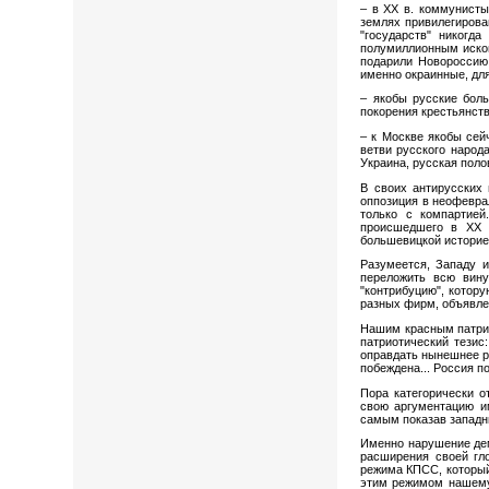
– в XX в. коммунисты
землях привилегирован
"государств" никогд
полумиллионным исконн
подарили Новороссию,
именно окраинные, дл
– якобы русские боль
покорения крестьянств
– к Москве якобы сей
ветви русского народ
Украина, русская поло
В своих антирусских 
оппозиция в неофеврал
только с компартией
происшедшего в XX 
большевицкой историей
Разумеется, Западу 
переложить всю вину
"контрибуцию", котору
разных фирм, объявле
Нашим красным патрио
патриотический тезис
оправдать нынешнее р
побеждена... Россия п
Пора категорически о
свою аргументацию и
самым показав западн
Именно нарушение дем
расширения своей гл
режима КПСС, который
этим режимом нашему 