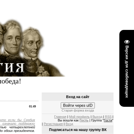
Версия для слабовидящих
победа!
Вход на сайт
Войти через uID
01:49
Старая форма входа
Главная
|
Мой профиль
|
Выход
|
RSS
|
 что если бы Сербия
Вы вошли как
Гость
| Группа "
Гости
"
означало поддержку
|
Регистрация
|
Вход
атью четырехлетней
Подписаться на нашу группу ВК
до обоих президентов.