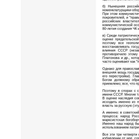
б) Нынешняя российс
номенклатурщики-обор
При этом коммунистич
покровителей, и "пра
российских властите
коммунистической осо
80-летия создания ЧК и 
в) Среди патриотичес
оценке предательской
поэтому все геополи
восстанавливать госу
влияния СССР (незав
противоречило этому 
Платонова и др., кот
часто оценивают как "
Однако для православ
внешняя мощь государс
его перестройки). Гл
Богом должному обра
приемлемо; все, что п
Поэтому в спорах с с
имени СССР. Многие т
В оценке наследия со
исходить именно из п
власть за русскую (эт
А именно: в советски
процесса: народ Рос
марксистская богобор
Именно наш народ был
использованием патрио
Все эти три четверти
избавлении от нее, со