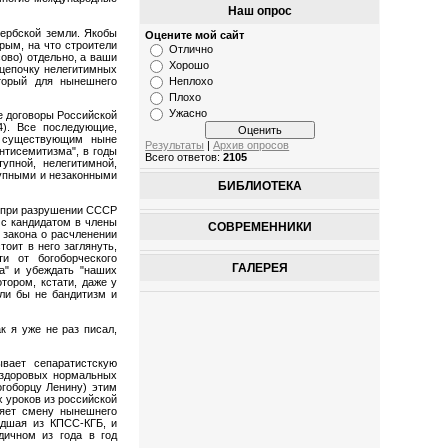
Наш опрос
ербской земли. Якобы
Оцените мой сайт
рым, на что строители
Отлично
ово) отдельно, а ваши
Хорошо
 цепочку нелегитимных
торый для нынешнего
Неплохо
Плохо
Ужасно
ые договоры Российской
4). Все последующие,
и существующим ныне
Результаты
|
Архив опросов
нтисемитизма", в годы
Всего ответов:
2105
упной, нелегитимной,
тупными и незаконными
БИБЛИОТЕКА
. при разрушении СССР
 с кандидатом в члены
СОВРЕМЕННИКИ
закона о расчленении
тоит в него заглянуть,
и от богоборческого
ГАЛЕРЕЯ
а" и убеждать "наших
тором, кстати, даже у
сли бы не бандитизм и
к я уже не раз писал,
вает сепаратистскую
о здоровых нормальных
огоборцу Ленину) этим
 уроков из российской
няет смену нынешнего
едшая из КПСС-КГБ, и
дичном из года в год