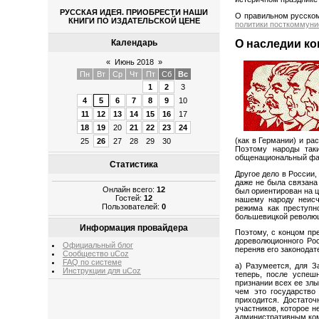
РУССКАЯ ИДЕЯ. ПРИОБРЕСТИ НАШИ
О правильном русском
КНИГИ ПО ИЗДАТЕЛЬСКОЙ ЦЕНЕ
политики посткоммуни
Календарь
О наследии к
«
Июнь 2018
»
Пн
Вт
Ср
Чт
Пт
Сб
Вс
1
2
3
4
5
6
7
8
9
10
11
12
13
14
15
16
17
18
19
20
21
22
23
24
(как в Германии) и ра
25
26
27
28
29
30
Поэтому народы так
общенациональный фа
Статистика
Другое дело в России,
даже не была связана
Онлайн всего:
12
был ориентирован на 
Гостей:
12
нашему народу неисч
Пользователей:
0
режима как преступн
большевицкой революци
Информация провайдера
Поэтому, с концом пр
дореволюционного Рос
Официальный блог
переняв его законодат
Сообщество uCoz
FAQ по системе
а) Разумеется, для З
Инструкции для uCoz
теперь, после успешн
признании всех ее злы
чем это государство
приходится. Достаточ
участников, которое 
административным ком