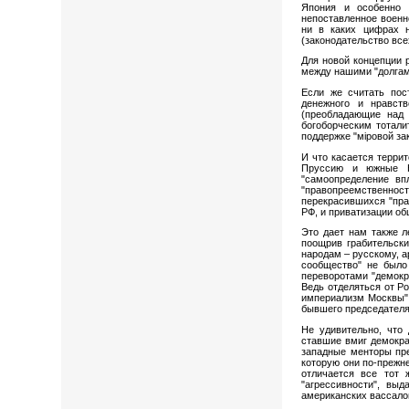
Япония и особенно 
непоставленное военн
ни в каких цифрах н
(законодательство вс
Для новой концепции 
между нашими "долгам
Если же считать по
денежного и нравст
(преобладающие над 
богоборческим тотали
поддержке "мiровой за
И что касается терри
Пруссию и южные К
"самоопределение вп
"правопреемственност
перекрасившихся "пра
РФ, и приватизации о
Это дает нам также л
поощрив грабительск
народам – русскому, а
сообщество" не было
переворотами "демокра
Ведь отделяться от Р
империализм Москвы" 
бывшего председателя 
Не удивительно, что
ставшие вмиг демокра
западные менторы пре
которую они по-прежн
отличается все тот 
"агрессивности", вы
американских вассалов