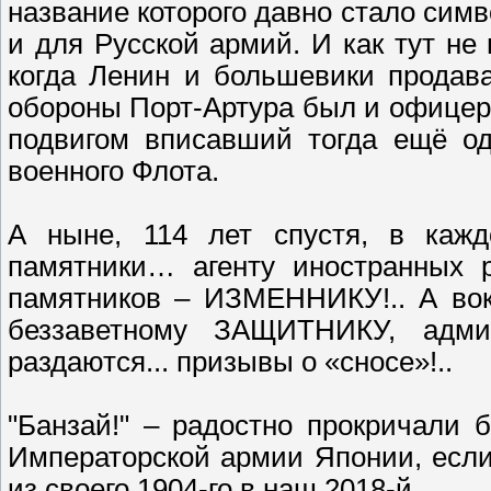
название которого давно стало симв
и для Русской армий. И как тут не в
когда Ленин и большевики продав
обороны Порт-Артура был и офицер 
подвигом вписавший тогда ещё од
военного Флота.
А ныне, 114 лет спустя, в кажд
памятники… агенту иностранных р
памятников – ИЗМЕННИКУ!.. А вок
беззаветному ЗАЩИТНИКУ, адмир
раздаются... призывы о «сносе»!..
"Банзай!" – радостно прокричали
Императорской армии Японии, если
из своего 1904-го в наш 2018-й...