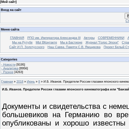
[
Мой сайт
]
Вход на сайт
В
Ст
Меню сайта
ГЛАВНАЯ
РПО им. Императора Александра III
Авторы
СОВРЕМЕННИКИ
Мы на Рутубе
МЫ ВКонтакте
Мы в Бастионе
Журнал "Голос Эпохи"
Стра
Сайт И.П. Золотусского
Наш Савва. Памяти С.В. Ямщикова
Проект Белый С
Categories
- Новости
[9195]
- Аналитика
[8956]
- Разное
[4263]
Главная
»
2018
»
Июнь
»
8
» И.Б. Иванов. Предатели России глазами японского кинема
И.Б. Иванов. Предатели России глазами японского кинематографа или "Банзай!
Документы и свидетельства с немец
большевиков на Германию во врем
опубликованы и хорошо известны 