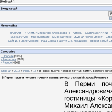
[
Мой сайт
]
Вход на сайт
В
Ст
Меню сайта
ГЛАВНАЯ
РПО им. Императора Александра III
Авторы
СОВРЕМЕННИКИ
Мы на Рутубе
МЫ ВКонтакте
Мы в Бастионе
Журнал "Голос Эпохи"
Стра
Сайт И.П. Золотусского
Наш Савва. Памяти С.В. Ямщикова
Проект Белый С
Categories
- Новости
[9195]
- Аналитика
[8956]
- Разное
[4263]
Главная
»
2018
»
Июнь
»
13
» В Перми тысячи человек почтили память великого княз
В Перми тысячи человек почтили память великого князя Михаила Романова
В Перми почт
Александровича
гостиницы «Кор
Михаил Алекса