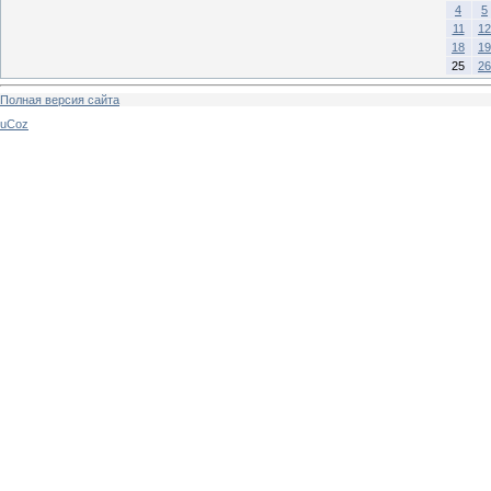
4
5
11
12
18
19
25
26
Полная версия сайта
uCoz