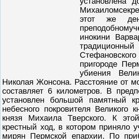
установлена д
Михаиломсекр
этот же де
преподобному
инокини Варва
традиционны
Стефановского 
пригороде Пер
убиения Вели
Николая Жонсона. Расстояние от м
составляет 6 километров. В пред
установлен большой памятный кр
небесного покровителя Великого 
князя Михаила Тверского. К это
крестный ход, в котором приняло 
мирян Пермской епархии. По при