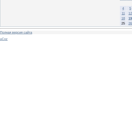
4
5
11
12
18
19
25
26
Полная версия сайта
uCoz