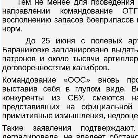
Тем не менее для проведения пр
направлении командование ОТ
восполнению запасов боеприпасов
норм.
До 25 июня с полевых артилл
Бараниковке запланировано выдат
патронов и около тысячи артилле
договоренностями калибров.
Командование «ООС» вновь про
выставив себя в глупом виде. В
конкуренты из СБУ, смеются н
представивших на официальной 
примитивные измышления, недооце
Такие заявления подтверждают
деградировала, не владеет обста