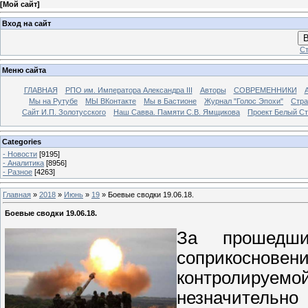
[
Мой сайт
]
Вход на сайт
В
Ст
Меню сайта
ГЛАВНАЯ
РПО им. Императора Александра III
Авторы
СОВРЕМЕННИКИ
Мы на Рутубе
МЫ ВКонтакте
Мы в Бастионе
Журнал "Голос Эпохи"
Стра
Сайт И.П. Золотусского
Наш Савва. Памяти С.В. Ямщикова
Проект Белый С
Categories
- Новости
[9195]
- Аналитика
[8956]
- Разное
[4263]
Главная
»
2018
»
Июнь
»
19
» Боевые сводки 19.06.18.
Боевые сводки 19.06.18.
За прошедши
соприкоснов
контролиру
незначительн