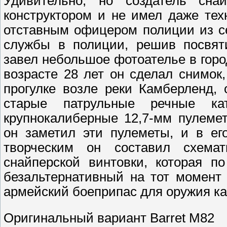
Удивительно, но создатель сна
конструктором и не имел даже тех
отставным офицером полиции из с
службы в полиции, решив посвят
завел небольшое фотоателье в горо
возрасте 28 лет он сделал снимок
прогулке возле реки Камберленд,
старые патрульные речные ка
крупнокалиберные 12,7-мм пулеме
он заметил эти пулеметы, и в ег
творческим он составил схемат
снайперской винтовки, которая п
безальтернативный на тот момент
армейский боеприпас для оружия к
Оригинальный вариант Barret M82