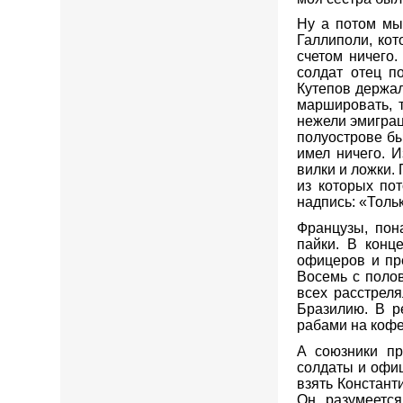
Ну а потом мы
Галлиполи, ко
счетом ничего
солдат отец п
Кутепов держал
маршировать, 
нежели эмиграц
полуострове бы
имел ничего. 
вилки и ложки.
из которых по
надпись: «Толь
Французы, пон
пайки. В конц
офицеров и пре
Восемь с поло
всех расстреля
Бразилию. В р
рабами на коф
А союзники пр
солдаты и офиц
взять Констант
Он, разумеется