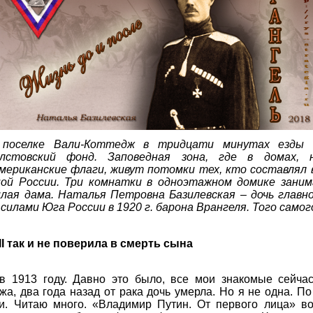
 поселке Вали-Коттедж в тридцати минутах езды 
лстовский фонд. Заповедная зона, где в домах,
мериканские флаги, живут потомки тех, кто составлял в
ой России. Три комнатки в одноэтажном домике зани
лая дама. Наталья Петровна Базилевская – дочь глав
илами Юга России в 1920 г. барона Врангеля. Того самог
I так и не поверила в смерть сына
в 1913 году. Давно это было, все мои знакомые сейчас
а, два года назад от рака дочь умерла. Но я не одна. 
ки. Читаю много. «Владимир Путин. От первого лица» во