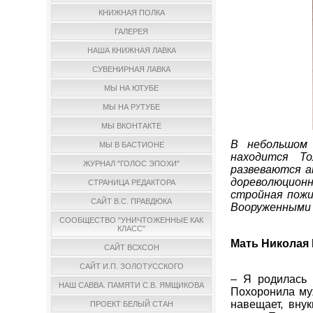
КНИЖНАЯ ПОЛКА
ГАЛЕРЕЯ
НАША КНИЖНАЯ ЛАВКА
СУВЕНИРНАЯ ЛАВКА
МЫ НА ЮТУБЕ
МЫ НА РУТУБЕ
МЫ ВКОНТАКТЕ
В небольшом
МЫ В БАСТИОНЕ
находится То
ЖУРНАЛ "ГОЛОС ЭПОХИ"
развеваются а
дореволюционн
СТРАНИЦА РЕДАКТОРА
стройная пожи
САЙТ В.С. ПРАВДЮКА
Вооруженными с
СООБЩЕСТВО "УНИЧТОЖЕННЫЕ КАК
КЛАСС"
Мать Николая I
САЙТ ВСХСОН
САЙТ И.П. ЗОЛОТУССКОГО
– Я родилась 
НАШ САВВА. ПАМЯТИ С.В. ЯМЩИКОВА
Похоронила муж
навещает, вну
ПРОЕКТ БЕЛЫЙ СТАН