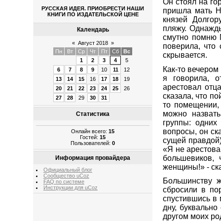
Он стоял на гор
РУССКАЯ ИДЕЯ. ПРИОБРЕСТИ НАШИ
пришла мать Н
КНИГИ ПО ИЗДАТЕЛЬСКОЙ ЦЕНЕ
князей Долгор
пляжу. Однажд
Календарь
смутно помню М
«
Август 2018
»
поверила, что 
Пн
Вт
Ср
Чт
Пт
Сб
Вс
скрывается.
1
2
3
4
5
Как-то вечером 
6
7
8
9
10
11
12
я говорила, о
13
14
15
16
17
18
19
арестовал отца
20
21
22
23
24
25
26
сказала, что п
27
28
29
30
31
то помещении, 
можно назвать
Статистика
группы: одних
вопросы, он ск
Онлайн всего:
15
Гостей:
15
сущей правдой)
Пользователей:
0
«Я не арестова
большевиков, 
Информация провайдера
женщины!» - ск
Официальный блог
Сообщество uCoz
Большинству ж
FAQ по системе
Инструкции для uCoz
сбросили в пор
спустившись в 
дну, буквально
другом моих р