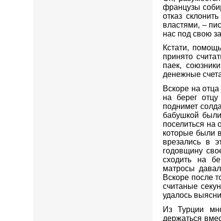
французы собир
отказ склонит
властями, – пи
нас под свою з
Кстати, помощь
принято считат
паек, союзник
денежные счета
Вскоре на отца
на берег отцу
поднимет солда
бабушкой были
поселиться на о
которые были в
врезались в э
годовщину сво
сходить на бе
матросы давал
Вскоре после то
считаные секун
удалось выясни
Из Турции мн
держаться вмес