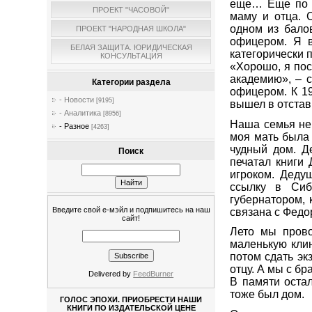
еще… Еще по в
ПРОЕКТ "ЧАСОВОЙ"
маму и отца. 
одном из бало
ПРОЕКТ "НАРОДНАЯ ШКОЛА"
офицером. Я в
БЕЛАЯ ЗАЩИТА. ЮРИДИЧЕСКАЯ
категорически 
КОНСУЛЬТАЦИЯ
«Хорошо, я пос
академию», – с
Категории раздела
офицером. К 19
- Новости
[9195]
вышел в отстав
- Аналитика
[8956]
Наша семья не 
- Разное
[4263]
моя мать была
чудный дом. Д
Поиск
печатал книги 
игроком. Деду
ссылку в Сиб
губернатором, 
Введите свой е-мэйл и подпишитесь на наш
связана с Федо
сайт!
Лето мы прово
маленькую клин
потом сдать эк
отцу. А мы с бр
Delivered by
FeedBurner
В памяти остал
тоже был дом.
ГОЛОС ЭПОХИ. ПРИОБРЕСТИ НАШИ
КНИГИ ПО ИЗДАТЕЛЬСКОЙ ЦЕНЕ