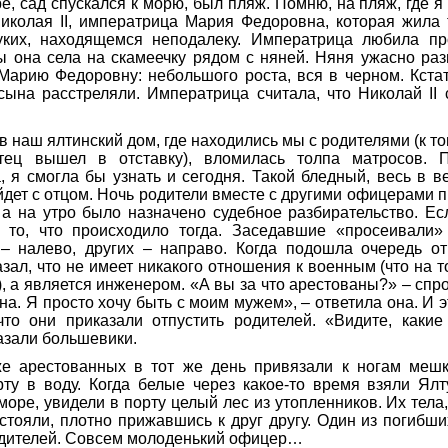
е, сад спускался к морю, был пляж. Помню, на пляж, где я 
иколая II, императрица Мария Федоровна, которая жила 
уких, находящемся неподалеку. Императрица любила пр
ы она села на скамеечку рядом с няней. Няня ужасно раз
арию Федоровну: небольшого роста, вся в черном. Кстат
сына расстреляли. Императрица считала, что Николай II 
в наш ялтинский дом, где находились мы с родителями (к то
тец вышел в отставку), вломилась толпа матросов. 
, я смогла бы узнать и сегодня. Такой бледный, весь в 
ойдет с отцом. Ночь родители вместе с другими офицерами п
а на утро было назначено судебное разбирательство. Есл
 то, что происходило тогда. Заседавшие «просеивали
 – налево, других – направо. Когда подошла очередь от
азал, что не имеет никакого отношения к военным (что на 
, а является инженером. «А вы за что арестованы?» – спр
на. Я просто хочу быть с моим мужем», – ответила она. И э
что они приказали отпустить родителей. «Видите, какие
азали большевики.
е арестованных в тот же день привязали к ногам меш
ту в воду. Когда белые через какое-то время взяли Ялт
море, увидели в порту целый лес из утопленников. Их тела
 стояли, плотно прижавшись к друг другу. Один из погиб
одителей. Совсем молоденький офицер…