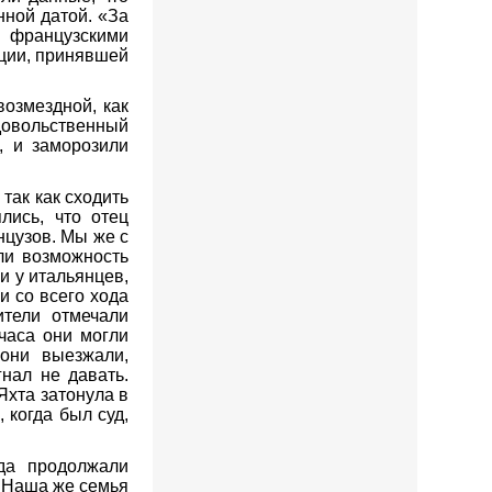
нной датой. «За
н французскими
нции, принявшей
возмездной, как
одовольственный
, и заморозили
так как сходить
лись, что отец
нцузов. Мы же с
ли возможность
и у итальянцев,
и со всего хода
ители отмечали
часа они могли
 они выезжали,
нал не давать.
 Яхта затонула в
 когда был суд,
да продолжали
. Наша же семья