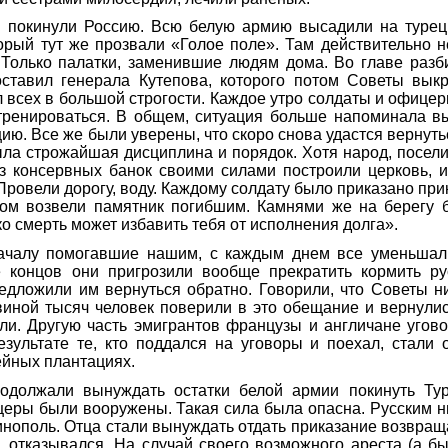
 покинули Россию. Всю белую армию высадили на турец
торый тут же прозвали «Голое поле». Там действительно 
. Только палатки, заменившие людям дома. Во главе разб
оставил генерала Кутепова, которого потом Советы вык
 всех в большой строгости. Каждое утро солдаты и офиц
тренироваться. В общем, ситуация больше напоминала вы
ию. Все же были уверены, что скоро снова удастся вернуть
ла строжайшая дисциплина и порядок. Хотя народ, посел
Из консервных банок своими силами построили церковь, и
 Провели дорогу, воду. Каждому солдату было приказано при
том возвели памятник погибшим. Камнями же на берегу
ко смерть может избавить тебя от исполнения долга».
ачалу помогавшие нашим, с каждым днем все уменьша
е концов они пригрозили вообще прекратить кормить ру
дложили им вернуться обратно. Говорили, что Советы ни
виной тысяч человек поверили в это обещание и вернулис
ли. Другую часть эмигрантов французы и англичане угов
езультате те, кто поддался на уговоры и поехал, стали
ейных плантациях.
одолжали вынуждать остатки белой армии покинуть Ту
еры были вооружены. Такая сила была опасна. Русским н
инополь. Отца стали вынуждать отдать приказание возвращ
, отказывался. На случай своего возможного ареста (а б