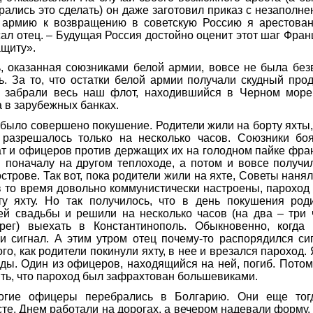
ались это сделать) он даже заготовил приказ с незаполне
ь армию к возвращению в советскую Россию я арестова
сал отец. – Будущая Россия достойно оценит этот шаг Фра
ащиту».
, оказанная союзниками белой армии, вовсе не была без
ь. За то, что остатки белой армии получали скудный пр
и забрали весь наш флот, находившийся в Черном море
 в зарубежных банках.
 было совершено покушение. Родители жили на борту яхты, 
 разрешалось только на несколько часов. Союзники боя
т и офицеров против держащих их на голодном пайке фра
 поначалу на другом теплоходе, а потом и вовсе получи
строве. Так вот, пока родители жили на яхте, Советы нанял
 то время довольно коммунистически настроены, пароход 
ту яхту. Но так получилось, что в день покушения род
ей свадьбы и решили на несколько часов (на два – три 
рег) выехать в Константинополь. Обыкновенно, когда
и сигнал. А этим утром отец почему-то распорядился сиг
го, как родители покинули яхту, в нее и врезался пароход.
ды. Один из офицеров, находящийся на ней, погиб. Потом,
ть, что пароход был зафрахтован большевиками.
огие офицеры перебрались в Болгарию. Они еще тог
те. Днем работали на дорогах, а вечером надевали форму