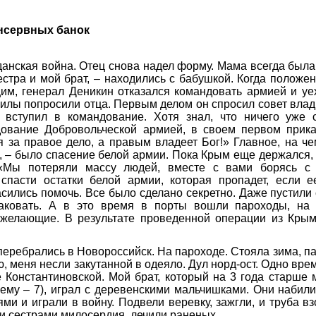
онсервных банок
анская война. Отец снова надел форму. Мама всегда была
сестра и мой брат, – находились с бабушкой. Когда положе
им, генерал Деникин отказался командовать армией и уех
лы попросили отца. Первым делом он спросил совет влад
, вступил в командование. Хотя знал, что ничего уже с
ование Добровольческой армией, в своем первом прика
 за правое дело, а правым владеет Бог!» Главное, на че
, – было спасение белой армии. Пока Крым еще держался,
 «Мы потеряли массу людей, вместе с вами борясь с 
спасти остатки белой армии, которая пропадет, если е
сились помочь. Все было сделано секретно. Даже пустили 
аковать. А в это время в порты вошли пароходы, на
 желающие. В результате проведенной операции из Кры
еребрались в Новороссийск. На пароходе. Стояла зима, п
, меня несли закутанной в одеяло. Дул норд-ост. Одно вр
 Константиновской. Мой брат, который на 3 года старше 
 ему – 7), играл с деревенскими мальчишками. Они набили
ями и играли в войну. Подвели веревку, зажгли, и труба вз
и сестрами милосердия, лечили раненых.