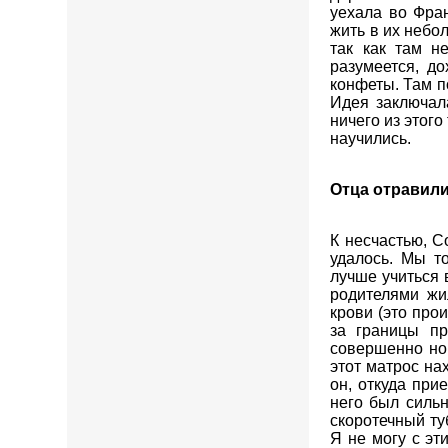
уехала во Фра
жить в их небо
так как там н
разумеется, д
конфеты. Там п
Идея заключал
ничего из этого
научились.
Отца отравил
К несчастью, С
удалось. Мы то
лучше учиться 
родителями жи
крови (это про
за границы пр
совершенно но
этот матрос на
он, откуда при
него был сильн
скоротечный ту
Я не могу с эт