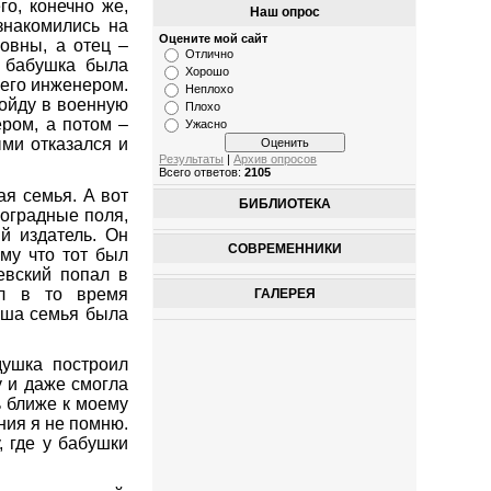
о, конечно же,
Наш опрос
знакомились на
Оцените мой сайт
овны, а отец –
Отлично
, бабушка была
Хорошо
 его инженером.
Неплохо
пойду в военную
Плохо
ером, а потом –
Ужасно
ыми отказался и
Результаты
|
Архив опросов
Всего ответов:
2105
ая семья. А вот
БИБЛИОТЕКА
оградные поля,
й издатель. Он
СОВРЕМЕННИКИ
ому что тот был
евский попал в
ыл в то время
ГАЛЕРЕЯ
наша семья была
душка построил
у и даже смогла
ь ближе к моему
ния я не помню.
, где у бабушки