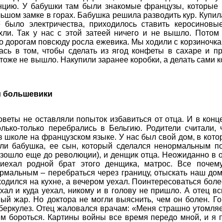
нцию. У бабушки там были знакомые французы, которые
льшом замке в горах. Бабушка решила разводить кур. Купила
е было электричества, приходилось ставить керосиновы
охли. Так у нас с этой затеей ничего и не вышло. Потом
о дорогам повсюду росла ежевика. Мы ходили с корзиночка
ась в том, чтобы сделать из ягод конфеты в сахаре и пр
 тоже не вышло. Накупили заранее коробки, а делать сами к
и большевики
оветы не оставляли попыток избавиться от отца. И в конц
лько-только перебрались в Бельгию. Родители считали, 
в школе на французском языке. У нас был свой дом, в кото
ли бабушка, ее сын, который сделался ненормальным п
изошло еще до революции), и денщик отца. Неожиданно в о
иехал родной брат этого денщика, матрос. Все почем
рмальным – перебраться через границу, отыскать наш дом
ходился на кухне, а вечером уехал. Поинтересоваться боле
ехал и куда уехал, никому и в голову не пришло. А отец вс
ый жар. Но доктора не могли выяснить, чем он болен. Го
беркулез. Отец жаловался врачам: «Меня страшно утомляе
им бороться. Картины войны все время передо мной, и я