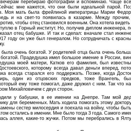
ечерам перебираю фотографии и вспоминаю. Чаще всег
Сейчас мне кажется, что они были идеальной парой. По
в. Моя мать была фрейлиной императрицы Марии Федор
едь и на свет-то появилась в казарме. Между прочим
против, чтобы отец становился военным. Она хотела видеть
туплю в Горный институт. Но, получив диплом инженера, 
казал отец бабушке. И так и сделал: вначале стал инжен
17 году он уже был генералом. Но сотрудничать с красн
ку.
была очень богатой. У родителей отца была очень больш
 богатой. Прадедушка имел большое имение в России, вин
едушка моей матери, Катков его фамилия, был известны
Достоевского, которому всегда давал деньги вперед, пот
шка всегда старался его поддержать. Позже, когда Досто
ирь, один из отцовских предков, тоже Врангель, б
который ему тоже помогал, даже дружил с ним. Так что 
ром Михайловичем с двух сторон.
дили у бабушки, в ее имении на Днепре. Там мой де
ику для беременных. Мать ходила помогать этому доктор
замены сестер милосердия и поехала на войну, чтобы быт
атом остались в имении. Мне было тогда 3 года. Самого име
ась аллея, какие-то жучки. Потом мы перебрались в Ялту