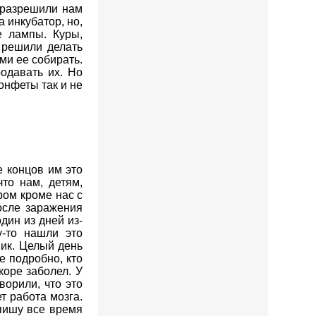
 разрешили нам
 инкубатор, но,
е лампы. Куры,
 решили делать
ми ее собирать.
одавать их. Но
онфеты так и не
е концов им это
что нам, детям,
ром кроме нас с
осле заражения
дин из дней из-
у-то нашли это
ик. Целый день
е подробно, кто
коре заболел. У
ворили, что это
т работа мозга.
 пишу все время