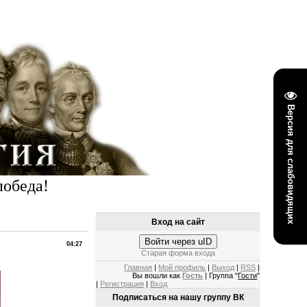
Версия для слабовидящих
победа!
Вход на сайт
Войти через uID
04:27
Старая форма входа
Главная
|
Мой профиль
|
Выход
|
RSS
|
Вы вошли как
Гость
| Группа "
Гости
"
|
Регистрация
|
Вход
Подписаться на нашу группу ВК