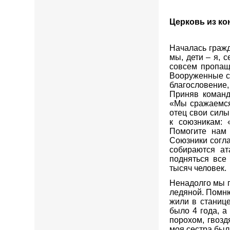
Церковь из к
Началась гражд
мы, дети – я, 
совсем пропащ
Вооруженные си
благословение
Приняв команд
«Мы сражаемся
отец свои силы
к союзникам:
Помогите нам 
Союзники согла
собираются ат
подняться все
тысяч человек.
Ненадолго мы п
ледяной. Помню
жили в станице
было 4 года, а
порохом, гвозд
моя сестра был