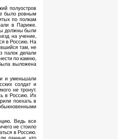
кий полуостров
не было ровным
итых по полкам
рали в Париже.
еры должны были
езд на учение,
ся в Россию. На
ившийся там, не
з палок делали
нести по камню,
 была выложена
ли и уменьшали
сских солдат и
кого не тронут.
ь в Россию. Их
орили поехать в
 обыкновенными
рцию. Ведь все
ичего не стоило
аться в Россию.
ыли данные, что