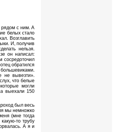
 рядом с ним. А
ние белых стало
ал. Возглавить
ыки. И, получив
делать нельзя.
зе он написал:
м сосредоточил
 отец обратился
большевиками.
е не вывезти».
слух, что белые
 которые могли
ма выехали 150
ароход был весь
емя мы немножко
меня (мне тогда
 какую-то трубу
орвалась. А я и