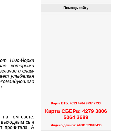
Помощь сайту
от Нью-Йорка
 над которыми
еличие и славу
мает улыбчивая
нокомандующего
о.
Карта ВТБ: 4893 4704 9797 7733
Карта СБЕРа: 4279 3806
5064 3689
 на том свете.
По выходным сын
Яндекс-деньги: 41001639043436
т прочитала. А