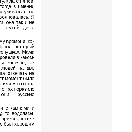
гуляла с няней,
тогда в имении
огуливаться по
волновалась. Я
и, она так и не
с семьей где-то
му времени, как
Парня, который
веснушках. Мама
ровели в каком-
и, конечно, так
» людей на две
ца отвечать на
тот момент было
осили мою мать.
то так поразило
 они – русские
ки с камнями и
у, то водолазы,
, прикованные к
ших был хорошим