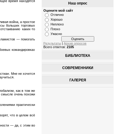
оящее время находятся
Наш опрос
Оцените мой сайт
Отлично
Хорошо
ливая война, а простое
Неплохо
есы больших торговых
отстаиванию каких-то
Плохо
Ужасно
сламистов — помогать
Результаты
|
Архив опросов
Всего ответов:
2105
 боевых командировках
БИБЛИОТЕКА
СОВРЕМЕННИКИ
стиан. Мне не хочется
аучиться.
ГАЛЕРЕЯ
обализм, как в том же
м смысле очень похожи
олениями практически
орят, что в целом всё
ности — да, с этим во