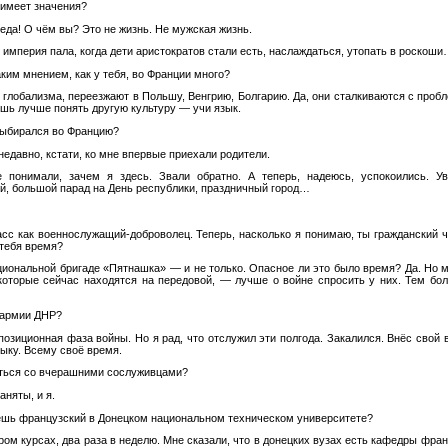
 имеет значения?
еда! О чём вы? Это не жизнь. Не мужская жизнь.
мперия пала, когда дети аристократов стали есть, наслаждаться, утопать в роскош
ким мнением, как у тебя, во Франции много?
 глобализма, переезжают в Польшу, Венгрию, Болгарию. Да, они сталкиваются с проб
шь лучше понять другую культуру — учи язык.
 выбирался во Францию?
недавно, кстати, ко мне впервые приехали родители.
нимали, зачем я здесь. Звали обратно. А теперь, надеюсь, успокоились. Ув
й, большой парад на День республики, праздничный город…
сс как военнослужащий-доброволец. Теперь, насколько я понимаю, ты гражданский ч
 тебя время?
циональной бригаде «Пятнашка» — и не только. Опасное ли это было время? Да. Но м
 которые сейчас находятся на передовой, — лучше о войне спросить у них. Тем б
 армии ДНР?
озиционная фаза войны. Но я рад, что отслужил эти полгода. Закалился. Внёс свой 
ыку. Всему своё время.
ься со вчерашними сослуживцами?
аняты, и я.
шь французский в Донецком национальном техническом университете?
ром курсах, два раза в неделю. Мне сказали, что в донецких вузах есть кафедры фран