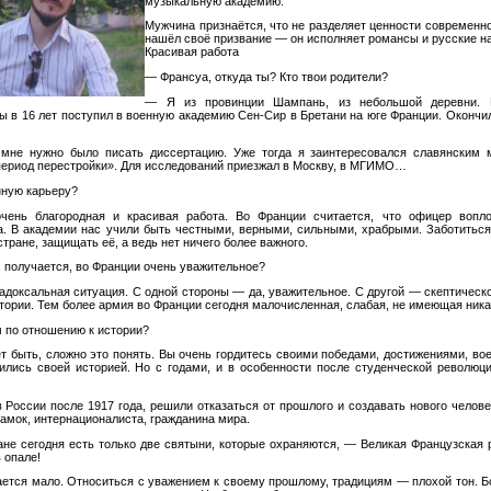
музыкальную академию.
Мужчина признаётся, что не разделяет ценности современно
нашёл своё призвание — он исполняет романсы и русские н
Красивая работа
— Франсуа, откуда ты? Кто твои родители?
— Я из провинции Шампань, из небольшой деревни. 
 в 16 лет поступил в военную академию Сен-Сир в Бретани на юге Франции. Окончил
 нужно было писать диссертацию. Уже тогда я заинтересовался славянским 
период перестройки». Для исследований приезжал в Москву, в МГИМО…
нную карьеру?
чень благородная и красивая работа. Во Франции считается, что офицер вопл
а. В академии нас учили быть честными, верными, сильными, храбрыми. Заботиться 
стране, защищать её, а ведь нет ничего более важного.
 получается, во Франции очень уважительное?
адоксальная ситуация. С одной стороны — да, уважительное. С другой — скептическ
стории. Тем более армия во Франции сегодня малочисленная, слабая, не имеющая ника
м по отношению к истории?
т быть, сложно это понять. Вы очень гордитесь своими победами, достижениями, во
лись своей историей. Но с годами, и в особенности после студенческой революци
России после 1917 года, решили отказаться от прошлого и создавать нового челов
амок, интернационалиста, гражданина мира.
е сегодня есть только две святыни, которые охраняются, — Великая Французская
 опале!
ается мало. Относиться с уважением к своему прошлому, традициям — плохой тон. Бо