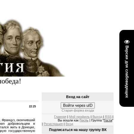
Версия для слабовидящих
победа!
Вход на сайт
Войти через uID
22:25
Старая форма входа
Главная
|
Мой профиль
|
Выход
|
RSS
|
у. Француз, окончивший
Вы вошли как
Гость
| Группа "
Гости
"
жил добровольцем в
|
Регистрация
|
Вход
тался жить в Донецке,
Подписаться на нашу группу ВК
цкую государственную