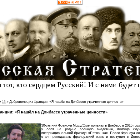
 тот, кто сердцем Русский! И с нами будет 
»
13
» Доброволец из Франции: «Я нашёл на Донбассе утраченные ценности»
анции: «Я нашёл на Донбассе утраченные ценности»
30-летний Франсуа Мод д’Эме приехал в Донбасс в 2015 год
у себя на родине военную академию, полгода слу
интернациональной бригаде «Пятнашка». После Франсуа ос
стал преподавать французский язык и поступил в Доне