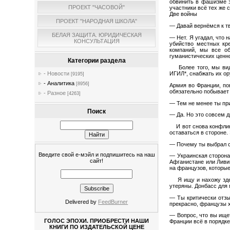
обвинить в фашизме з
ПРОЕКТ "ЧАСОВОЙ"
участники всё тех же 
Две войны
ПРОЕКТ "НАРОДНАЯ ШКОЛА"
— Давай вернёмся к т
БЕЛАЯ ЗАЩИТА. ЮРИДИЧЕСКАЯ
— Нет. Я угадал, что 
КОНСУЛЬТАЦИЯ
убийство местных кр
компаний, мы все об
гуманистических ценн
Категории раздела
Более того, мы види
ИГИЛ*, снабжать их ор
- Новости
[9195]
- Аналитика
[8956]
Армия во Франции, пов
обязательно побывает
- Разное
[4263]
— Тем не менее ты пр
Поиск
— Да. Но это совсем д
И вот снова конфликт 
оставаться в стороне.
— Почему ты выбрал с
Введите свой е-мэйл и подпишитесь на наш
— Украинская сторона
сайт!
Афганистане или Ливи
на французов, которы
Я ищу и нахожу здес
утеряны. Донбасс для
— Ты критически отзы
Delivered by
FeedBurner
прекрасно, французы
— Вопрос, что вы ищет
ГОЛОС ЭПОХИ. ПРИОБРЕСТИ НАШИ
Франции всё в порядке
КНИГИ ПО ИЗДАТЕЛЬСКОЙ ЦЕНЕ