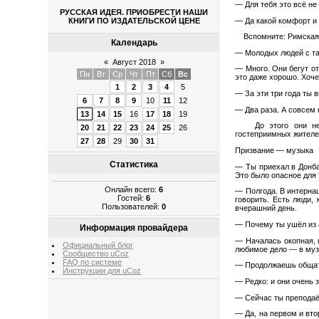
— Для тебя это всё не
РУССКАЯ ИДЕЯ. ПРИОБРЕСТИ НАШИ
— Да какой комфорт и 
КНИГИ ПО ИЗДАТЕЛЬСКОЙ ЦЕНЕ
Вспомните: Римская и
Календарь
— Молодых людей с та
«
Август 2018
»
— Много. Они бегут от
Пн
Вт
Ср
Чт
Пт
Сб
Вс
это даже хорошо. Хоче
1
2
3
4
5
— За эти три года ты
6
7
8
9
10
11
12
— Два раза. А совсем 
13
14
15
16
17
18
19
До этого они не по
20
21
22
23
24
25
26
гостеприимных жителе
27
28
29
30
31
Призвание — музыка
Статистика
— Ты приехал в Донба
Это было опасное для
Онлайн всего:
6
— Полгода. В интерна
Гостей:
6
говорить. Есть люди,
Пользователей:
0
вчерашний день.
— Почему ты ушёл из
Информация провайдера
— Началась окопная, п
Официальный блог
любимое дело — в муз
Сообщество uCoz
FAQ по системе
— Продолжаешь общат
Инструкции для uCoz
— Редко: и они очень з
— Сейчас ты преподаё
— Да, на первом и вто