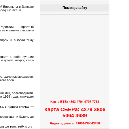
й Европы, а в Донецке
Помощь сайту
ародные песни.
Родители — простые
 её в звании старшего
миром и выбрал тему
ощает в себе лучшие
о других людях, как о
ое, даже насмешливое.
кого веса.
енными, полководцами.
и 1968 года, ситуация
Карта ВТБ: 4893 4704 9797 7733
ека, в нашем случае —
Карта СБЕРа: 4279 3806
5064 3689
 революция и Шарль де
Яндекс-деньги: 41001639043436
льше того, тебя могут