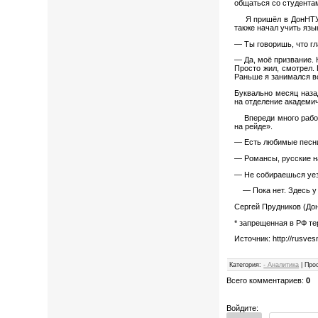
общаться со студента
Я пришёл в ДонНТУ, и
также начал учить язы
— Ты говоришь, что г
— Да, моё призвание. К
Просто жил, смотрел.
Раньше я занимался во
Буквально месяц наза
на отделение академич
Впереди много работы
на рейде».
— Есть любимые песн
— Романсы, русские н
— Не собираешься уез
— Пока нет. Здесь у 
Сергей Прудников (До
* запрещенная в РФ т
Источник: http://rusve
Категория
:
- Аналитика
|
Про
Всего комментариев
:
0
Войдите: