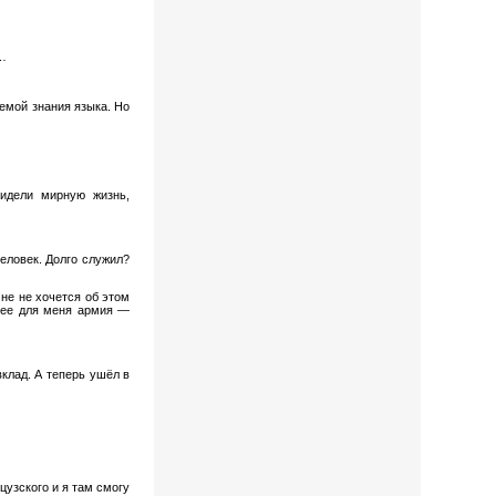
и…
лемой знания языка. Но
идели мирную жизнь,
еловек. Долго служил?
не не хочется об этом
олее для меня армия —
вклад. А теперь ушёл в
цузского и я там смогу