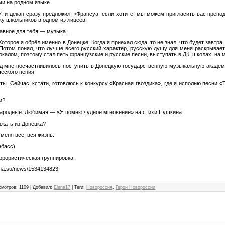
ми на родном языке.
 декан сразу предложил: «Франсуа, если хотите, мы можем пригласить вас препо
ку школьников в одном из лицеев.
лавное для тебя — музыка…
оторое я обрёл именно в Донецке. Когда я приехал сюда, то не знал, что будет завтра,
 Потом понял, что лучше всего русский характер, русскую душу для меня раскрывае
калом, поэтому стал петь французские и русские песни, выступать в ДК, школах, на 
д мне посчастливилось поступить в Донецкую государственную музыкальную акаде
еского пения.
. Сейчас, кстати, готовлюсь к конкурсу «Красная гвоздика», где я исполню песни «
и?
ародные. Любимая — «Я помню чудное мгновение» на стихи Пушкина.
жать из Донецка?
меня всё, вся жизнь.
нбасс)
еррористическая группировка
sna.su/news/1534134823
смотров
:
1109
|
Добавил
:
Elena17
|
Теги
:
Новороссия
,
Герои Новороссии