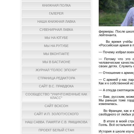
КНИЖНАЯ ПОЛКА
ГАЛЕРЕЯ
НАША КНИЖНАЯ ЛАВКА
СУВЕНИРНАЯ ЛАВКА
фермеры. После школы
лейтенанта.
МЫ НА ЮТУБЕ
Во время учёбы мне
«Российская армия в 
МЫ НА РУТУБЕ
— Почему избрал вое
МЫ ВКОНТАКТЕ
— Потому что это о
МЫ В БАСТИОНЕ
человеческие качеств
своих детях. Служить 
ЖУРНАЛ "ГОЛОС ЭПОХИ"
— Отношение к армии,
СТРАНИЦА РЕДАКТОРА
— С армией у нас пар
Как и к собственной и
САЙТ В.С. ПРАВДЮКА
— А откуда скептициз
СООБЩЕСТВО "УНИЧТОЖЕННЫЕ КАК
— Вам, русским, може
КЛАСС"
Мы раньше тоже горди
изменилась.
САЙТ ВСХСОН
Во Франции, как и в 
САЙТ И.П. ЗОЛОТУССКОГО
свободного от любых р
В итоге в моей стран
НАШ САВВА. ПАМЯТИ С.В. ЯМЩИКОВА
Голль. Всё остальное в
ПРОЕКТ БЕЛЫЙ СТАН
История в школе изуч