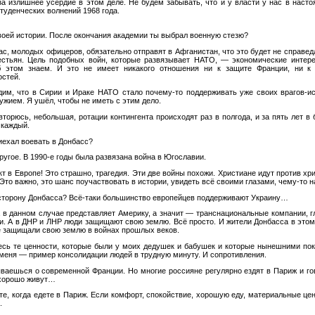
а излишнее усердие в этом деле. Не будем забывать, что и у власти у нас в наст
студенческих волнений 1968 года.
воей истории. После окончания академии ты выбрал военную стезю?
нас, молодых офицеров, обязательно отправят в Афганистан, что это будет не справед
естьян. Цель подобных войн, которые развязывает НАТО, — экономические интер
 этом знаем. И это не имеет никакого отношения ни к защите Франции, ни к 
остей.
м, что в Сирии и Ираке НАТО стало почему-то поддерживать уже своих врагов-и
ужием. Я ушёл, чтобы не иметь с этим дело.
торюсь, небольшая, ротации контингента происходят раз в полгода, и за пять лет в
 каждый.
иехал воевать в Донбасс?
ругое. В 1990-е годы была развязана война в Югославии.
в Европе! Это страшно, трагедия. Эти две войны похожи. Христиане идут против хри
 Это важно, это шанс поучаствовать в истории, увидеть всё своими глазами, чему-то н
торону Донбасса? Всё-таки большинство европейцев поддерживают Украину…
 в данном случае представляет Америку, а значит — транснациональные компании, гл
и. А в ДНР и ЛНР люди защищают свою землю. Всё просто. И жители Донбасса в это
е защищали свою землю в войнах прошлых веков.
ь те ценности, которые были у моих дедушек и бабушек и которые нынешними пок
 меня — пример консолидации людей в трудную минуту. И сопротивления.
ваешься о современной Франции. Но многие россияне регулярно ездят в Париж и гов
 хорошо живут…
е, когда едете в Париж. Если комфорт, спокойствие, хорошую еду, материальные цен
.