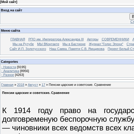
[
Мой сайт
]
Вход на сайт
В
Ст
Меню сайта
ГЛАВНАЯ
РПО им. Императора Александра III
Авторы
СОВРЕМЕННИКИ
Мы на Рутубе
МЫ ВКонтакте
Мы в Бастионе
Журнал "Голос Эпохи"
Стра
Сайт И.П. Золотусского
Наш Савва. Памяти С.В. Ямщикова
Проект Белый С
Categories
- Новости
[9195]
- Аналитика
[8956]
- Разное
[4263]
Главная
»
2018
»
Август
»
17
» Пенсии царские и советские. Сравнение
Пенсии царские и советские. Сравнение
К 1914 году право на государ
долговременую беспорочную службу»
— чиновники всех ведомств всех кла