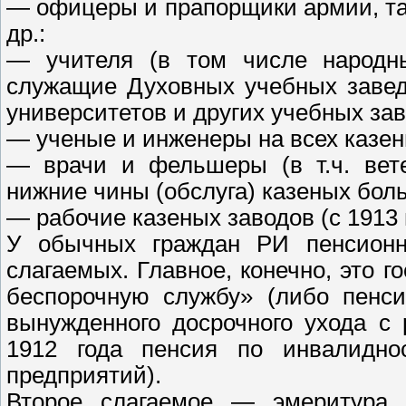
— офицеры и прапорщики армии, та
др.:
— учителя (в том числе народны
служащие Духовных учебных завед
университетов и других учебных за
— ученые и инженеры на всех казены
— врачи и фельшеры (в т.ч. вет
нижние чины (обслуга) казеных бол
— рабочие казеных заводов (с 1913 
У обычных граждан РИ пенсионно
слагаемых. Главное, конечно, это 
беспорочную службу» (либо пенс
вынужденного досрочного ухода с
1912 года пенсия по инвалидно
предприятий).
Второе слагаемое — эмеритура, 