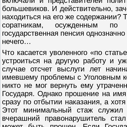
включали и представителей полит
большевиков. И действительно, з
находиться на его же содержании? Т
соратникам, осужденным по 
государственная пенсия однозначно
нечего…
Что касается уволенного «по статье
устроиться на другую работу и у
случае отсчет выслуги лет начин
имевшему проблемы с Уголовным ко
никто не мог вернуть ему утрачен
Государя. Однако прошение на имя
сразу по отбытии наказания, а хот
Этот минимальный стаж служил с
вчерашний правонарушитель стал 
может быть прощен. Если Госуда