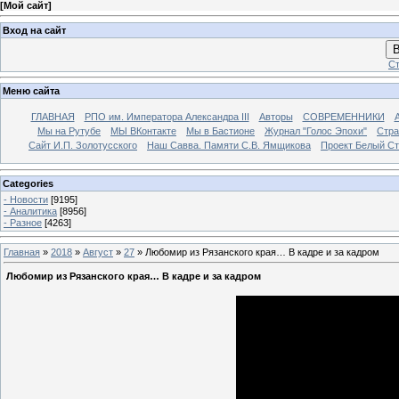
[
Мой сайт
]
Вход на сайт
В
Ст
Меню сайта
ГЛАВНАЯ
РПО им. Императора Александра III
Авторы
СОВРЕМЕННИКИ
Мы на Рутубе
МЫ ВКонтакте
Мы в Бастионе
Журнал "Голос Эпохи"
Стра
Сайт И.П. Золотусского
Наш Савва. Памяти С.В. Ямщикова
Проект Белый С
Categories
- Новости
[9195]
- Аналитика
[8956]
- Разное
[4263]
Главная
»
2018
»
Август
»
27
» Любомир из Рязанского края… В кадре и за кадром
Любомир из Рязанского края… В кадре и за кадром