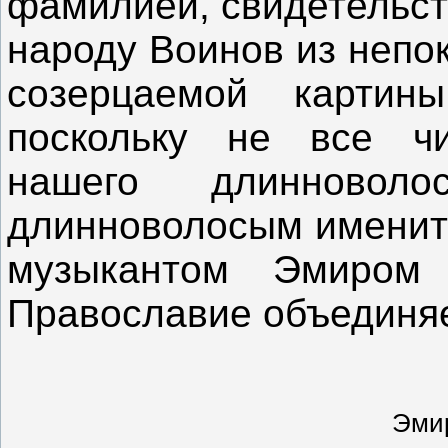
фамилией, свидетельст
народу Воинов из непо
созерцаемой картин
поскольку не все чи
нашего длинновол
длинноволосым именит
музыкантом Эмиром
Православие объединяе
Эмир