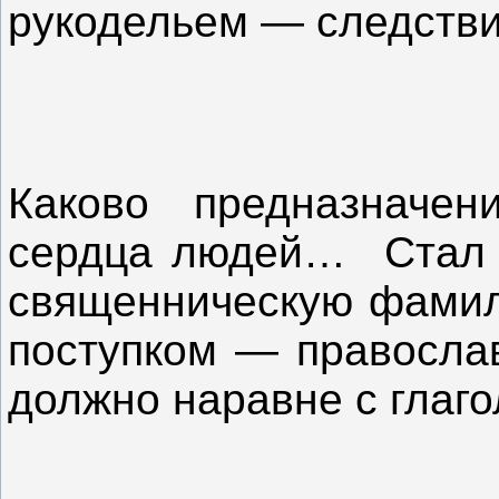
рукодельем — следств
Каково предназначен
сердца людей… Стал л
священническую фамил
поступком — правосла
должно наравне с глаго