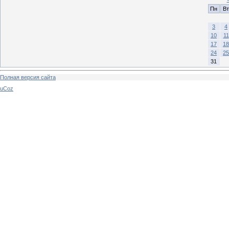
Пн
Вт
3
4
10
11
17
18
24
25
31
Полная версия сайта
uCoz