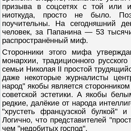
призыва в соцсетях с той или и
ниоткуда, просто не было. По
поучительны. На сегодняшний де
человек, за Папанина — 53 тысяч
распространённый миф.
Сторонники этого мифа утвержда
монархии, традиционного русского
семьи Николая II простой трудящийс
даже некоторые журналисты цент
народ" якобы является сторонником
советской эстетики. А якобы белы
редкие, далёкие от народа интелли
"хрустеть французской булкой" и
Логично, что представителей "прос
чем "недобитых господ".