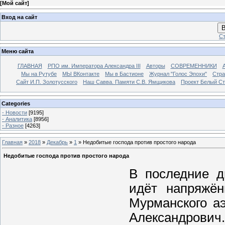
[
Мой сайт
]
Вход на сайт
В
Ст
Меню сайта
ГЛАВНАЯ
РПО им. Императора Александра III
Авторы
СОВРЕМЕННИКИ
Мы на Рутубе
МЫ ВКонтакте
Мы в Бастионе
Журнал "Голос Эпохи"
Стра
Сайт И.П. Золотусского
Наш Савва. Памяти С.В. Ямщикова
Проект Белый С
Categories
- Новости
[9195]
- Аналитика
[8956]
- Разное
[4263]
Главная
»
2018
»
Декабрь
»
1
» Недобитые господа против простого народа
Недобитые господа против простого народа
В последние д
идёт напряжён
Мурманского а
Александрович