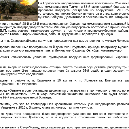
На Горловском направлении военные преступники 72-й мех
под командованием Татуся и 58-й мотопехотной бригады 
Драпатого подвергли обстрелам из вооружения БМП, гр
установок, крупнокалиберных пулеметов и стрелкового ору
пунктов Зайцево, Доломитное и поселка шахты им. Гагарина.
нии с позиций 28-й и 92-й механизированных бригад под командованием карателей М
ной бригады под предводительством Мишанчука подверглись обстрелам с применени
МП, гранатометов, стрелкового оружия, в том числе и крупнокалиберного, район
Крутая Балка, Старомихайловка, район п. Трудовские и аэропорта г. Донецка.
а н. п. Старомихайловка получили повреждения два домостроения по улицам Челюск
равлении военные преступники 79-й десантно-штурмовой бригады по приказу Курача 
елкового оружия населенные пункты Ленинское, Саханка, Октябрь, Коминтерново.
олжает фиксировать усиление группировки вооруженных формирований Украины 
, вчера на железнодорожной станции Константиновка осуществили разгрузку три 
ым составом 2-го парашютно-десантного батальона 25-й овдбр и один эшелон 
кой группы этого соединения.
ещены в районе н. п. Керамика в 10 км от н. п. Ясиноватая. Боеприпасы ра
в районе н. п. Очеретино.
перед убытием в зону оккупации десантники участвовали в тактических учениях по т
 Мы не исключаем, что в ходе возможной эскалации конфликта это будет основн
е 92-й механизированной бригады.
ть, что это те «легендарные» десантники, которых уже неоднократно разбив
в Авдеевке в 2015 г. Видимо, жизнь их ничему так и не научила.
это десантное соединение было неоднократно уличено не только в жестокости 
 мирных жителей Донбасса, но и в подлости в отношении своих же побратимо
аясь захватить Саур-Могилу, ведя переговоры по открытым радиоканалам, десантники