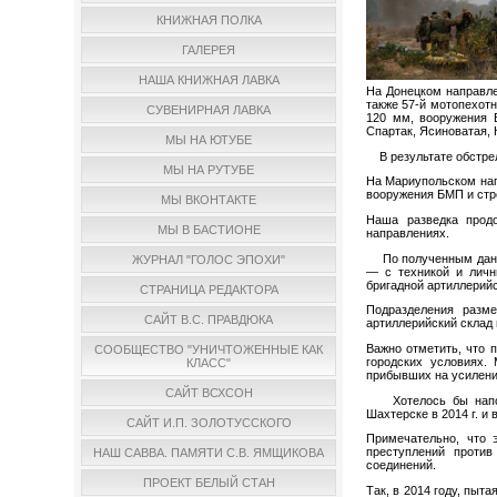
КНИЖНАЯ ПОЛКА
ГАЛЕРЕЯ
НАША КНИЖНАЯ ЛАВКА
На Донецком направле
также 57-й мотопехот
СУВЕНИРНАЯ ЛАВКА
120 мм, вооружения Б
Спартак, Ясиноватая, 
МЫ НА ЮТУБЕ
В результате обстрел
МЫ НА РУТУБЕ
На Мариупольском нап
вооружения БМП и стр
МЫ ВКОНТАКТЕ
Наша разведка прод
МЫ В БАСТИОНЕ
направлениях.
По полученным данным
ЖУРНАЛ "ГОЛОС ЭПОХИ"
— с техникой и личн
бригадной артиллерийс
СТРАНИЦА РЕДАКТОРА
Подразделения разм
САЙТ В.С. ПРАВДЮКА
артиллерийский склад 
Важно отметить, что 
СООБЩЕСТВО "УНИЧТОЖЕННЫЕ КАК
городских условиях.
КЛАСС"
прибывших на усилени
САЙТ ВСХСОН
Хотелось бы напомни
Шахтерске в 2014 г. и 
САЙТ И.П. ЗОЛОТУССКОГО
Примечательно, что 
преступлений против
НАШ САВВА. ПАМЯТИ С.В. ЯМЩИКОВА
соединений.
ПРОЕКТ БЕЛЫЙ СТАН
Так, в 2014 году, пыт