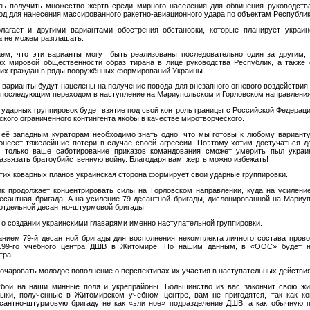
ь получить множество жертв среди мирного населения для обвинения руководства
од для нанесения массированного ракетно-авиационного удара по объектам Республик
лагает и другими вариантами обострения обстановки, которые планирует украинс
а не можем разглашать.
ем, что эти варианты могут быть реализованы последовательно один за другим, 
х мировой общественности образ тирана в лице руководства Республик, а также 
их граждан в ряды вооружённых формирований Украины.
арианты будут нацелены на получение повода для внезапного огневого воздействия
 последующим переходом в наступление на Мариупольском и Горловском направления
ударных группировок будет взятие под свой контроль границы с Российской Федераци
кого ограниченного контингента якобы в качестве миротворческого.
 её западным кураторам необходимо знать одно, что мы готовы к любому варианту
онесёт тяжелейшие потери в случае своей агрессии. Поэтому хотим достучаться д
: только ваше саботирование приказов командования сможет умерить пыл украи
развязать братоубийственную войну. Благодаря вам, жертв можно избежать!
этих коварных планов украинская сторона формирует свои ударные группировки.
ик продолжает концентрировать силы на Горловском направлении, куда на усилен
есантная бригада. А на усиление 79 десантной бригады, дислоцированной на Мариу
 отдельной десантно-штурмовой бригады.
 о создании украинскими главарями именно наступательной группировки.
анием 79-й десантной бригады для восполнения некомплекта личного состава пров
 199-го учебного центра ДШВ в Житомире. По нашим данным, в «ООС» будет н
тра.
зочаровать молодое пополнение о перспективах их участия в наступательных действи
убой на наши минные поля и укрепрайоны. Большинство из вас закончит свою ж
выки, полученные в Житомирском учебном центре, вам не пригодятся, так как к
сантно-штурмовую бригаду не как «элитное» подразделение ДШВ, а как обычную п