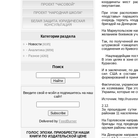
координаты мест ра
ПРОЕКТ "ЧАСОВОЙ"
оккупантам.
При этом расположен
ПРОЕКТ "НАРОДНАЯ ШКОЛА"
«подставы» парашюти
очередь терпеть «под
БЕЛАЯ ЗАЩИТА. ЮРИДИЧЕСКАЯ
бригадой на Донецком
КОНСУЛЬТАЦИЯ
На Мариупольском нап
желанием боевиков уч
Категории раздела
Так, по полученной и
- Новости
[9195]
штурмовой «закарпат
соединения из Кривого
- Аналитика
[8956]
Нацгвардейцам постав
- Разное
[4263]
В этих целях в зоне о
Курахово.
Поиск
И в заключение, по д
сил США в составе 
формирований в приня
Фактически, украинск
их хозяевами. При эт
Украины, которые не с
Введите свой е-мэйл и подпишитесь на наш
сайт!
Источник: http://rusve
2.12.
За прошедшие сутки 
районам 11 населенны
На Горловском направ
Delivered by
FeedBurner
бригады под предводи
оружия районы населе
ГОЛОС ЭПОХИ. ПРИОБРЕСТИ НАШИ
На Донецком направле
КНИГИ ПО ИЗДАТЕЛЬСКОЙ ЦЕНЕ