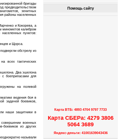
анизированной бригады
под предводительством
Помощь сайту
анатометов, зенитных
жия районы населенных
арченко и Кокорева, а
ем минометов калибром
ы населенных пунктов:
инцев и Щорса.
подвергли обстрелу из
на всех тактических
эшелона. Два эшелона
— с боеприпасами для
згружены на полевой
ематике ведения боя в
ой задачей боевиков,
Карта ВТБ: 4893 4704 9797 7733
али наши защитники в
Карта СБЕРа: 4279 3806
и совершении военных
5064 3689
в-боевиков из других
Яндекс-деньги: 41001639043436
 неоднократно называли