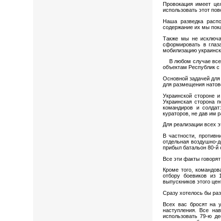
Провокация имеет цел
использовать этот пов
Наша разведка распо
содержание их мы пок
Также мы не исключа
сформировать в глаза
мобилизацию украинск
В любом случае все в
объектам Республик с
Основной задачей для 
для размещения натовс
Украинской стороне и
Украинская сторона п
командиров и солдат
кураторов, не дав им 
Для реализации всех 
В частности, противн
отдельная воздушно-д
прибыл батальон 80-й
Все эти факты говорят
Кроме того, командов
отбору боевиков из
выпускников этого цен
Сразу хотелось бы ра
Всех вас бросят на 
наступления. Все на
использовать 79-ю де