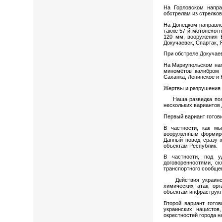
На Горловском напра
обстрелам из стрелков
На Донецком направле
также 57-й мотопехот
120 мм, вооружения Б
Докучаевск, Спартак, 
При обстреле Докучае
На Мариупольском нап
миномётов калибром 
Саханка, Ленинское и
Жертвы и разрушения 
Наша разведка получ
нескольких вариантов 
Первый вариант готов
В частности, как мы
вооруженным формиро
Данный повод сразу ж
объектам Республик.
В частности, под у
договоренностями, с
транспортного сообще
Действия украинских
химических атак, ор
объектам инфраструкт
Второй вариант гото
украинских нацисто
окрестностей города н