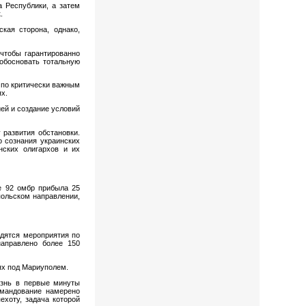
 Республики, а затем
.
кая сторона, однако,
чтобы гарантированно
обосновать тотальную
 по критически важным
х.
ей и создание условий
 развития обстановки.
о сознания украинских
нских олигархов и их
ие 92 омбр прибыла 25
польском направлении,
одятся мероприятия по
аправлено более 150
ях под Мариуполем.
изнь в первые минуты
омандование намерено
ехоту, задача которой