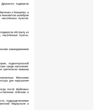
 Драпатого подвергли
арченко и Кокорева, а
ем миномётов калибром
ы населённых пунктов:
подвергли обстрелу из
, населённые пункты:
инским командованием
ории, подконтрольной
аки среди населения.
по критически важным
ановленные Минскими
уктура для нарушения
когда после фейковых
льственным войскам и
сти, подразделениями
жителей Мариуполя и