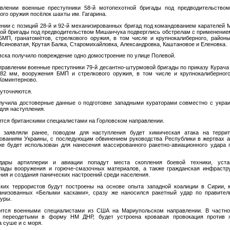
влении военные преступники 58-й мотопехотной бригады под предводительством
ого оружия посёлок шахты им. Гагарина.
нии с позиций 28-й и 92-й механизированных бригад под командованием карателей М
ной бригады под предводительством Мишанчука подверглись обстрелам с применени
МП, гранатомётов, стрелкового оружия, в том числе и крупнокалиберного, район
Ясиноватая, Крутая Балка, Старомихайловка, Александровка, Каштановое и Еленовка.
вска получило повреждение одно домостроение по улице Полевой.
равлении военные преступники 79-й десантно-штурмовой бригады по приказу Курача 
82 мм, вооружения БМП и стрелкового оружия, в том числе и крупнокалиберного
 Коминтерново.
уточняются.
ила достоверные данные о подготовке западными кураторами совместно с укра
для наступления.
ится британскими специалистами на Горловском направлении.
 заявляли ранее, поводом для наступления будет химическая атака на террит
ваниям Украины, с последующим обвинением руководства Республики в жертвах ат
е будет использован для нанесения массированного ракетно-авиационного удара 
дары артиллерии и авиации попадут места скопления боевой техники, уст
клады вооружения и горюче-смазочных материалов, а также гражданская инфрастр
ния и создания панических настроений среди населения.
 террористов будут построены на основе опыта западной коалиции в Сирии, 
ганизованных «Белыми касками», сразу же наносился ракетный удар по правите
уры.
вится военными специалистами из США на Мариупольском направлении. В частно
в, переодетыми в форму НМ ДНР, будет устроена кровавая провокация против 
а суше и с моря.