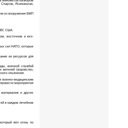
ем минометов калибром
 Спартак, Ясиноватая,
яли из вооружения БМП
 ВС США.
ом, восточном и юго-
ных сил НАТО, которые
ание ее ресурсов для
ады, военной службой
 жителей (воровство,
ского опьянения.
ым военно-медицинским
провести мероприятия
 материалов и других
тей в каждом лечебном
который вёл огонь по