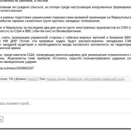
отивника не умением, а числом.
м планам не суждено сбыться, но потери среди наступающих вооруженных формирова
 колоссальные.
в рамках подготовки украинскими террористами кровавой провокации на Мариупольс
рибытие заранее съемочных групп крупных западных телеканалов.
е в Мариуполь за последние два дня шести групп иностранных журналистов из CNN («
есс») из США и ВВС («Би-би-си») из Великобритании.
 снять провокацию украинской стороны с гибелью мирных жителей и боевиков ВФУ
ии НМ ДНР. Потом эти кровавые кадры будут распространены западными С
 западной аудитории о необходимости ввода натовского контингента на территор
инской армии.
а, представители США, проводящие рекогносцировку для размещения ограниченного 
ны. Журналисты тоже прибыли. Осталось скрытно сконцентрировать ударные си
но-авиационным ударам.
sna.su/news/1543841197
отров
:
750
|
Добавил
:
Elena17
|
Теги
:
боевые сводки
,
Новороссия
,
преступления украинской хунты
ь