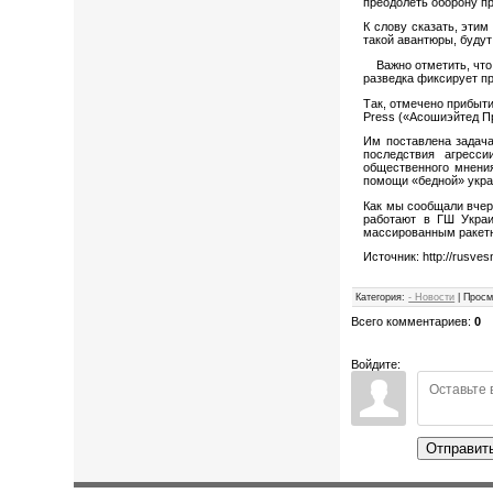
преодолеть оборону пр
К слову сказать, эти
такой авантюры, будут
Важно отметить, что 
разведка фиксирует п
Так, отмечено прибыти
Press («Асошиэйтед Пр
Им поставлена задача
последствия агресс
общественного мнения
помощи «бедной» укра
Как мы сообщали вчер
работают в ГШ Украи
массированным ракет
Источник: http://rusve
Категория
:
- Новости
|
Просм
Всего комментариев
:
0
Войдите:
Отправит