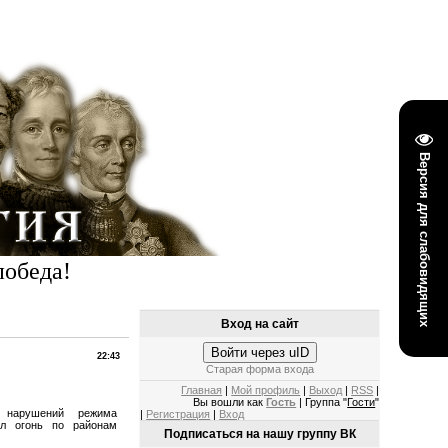
Версия для слабовидящих
победа!
Вход на сайт
Войти через uID
22:43
Старая форма входа
Главная
|
Мой профиль
|
Выход
|
RSS
|
Вы вошли как
Гость
| Группа "
Гости
"
 нарушений режима
|
Регистрация
|
Вход
ел огонь по районам
Подписаться на нашу группу ВК