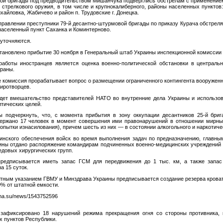
ной бригады под предводительством Мишанчука подверглись обстрелам с применени
 стрелкового оружия, в том числе и крупнокалиберного, районы населенных пунктов:
хайловка, Жабичево и район п. Трудовские г. Донецка.
равлении преступники 79-й десантно-штурмовой бригады по приказу Курача обстрел
населенный пункт Саханка и Коминтерново.
уточняются.
новлено прибытие 30 ноября в Генеральный штаб Украины инспекционной комиссии
аботы иностранцев является оценка военно-политической обстановки в центральн
траны.
е комиссия прорабатывает вопрос о размещении ограниченного контингента вооружен
миротворцев.
т вмешательство представителей НАТО во внутренние дела Украины и использов
итических целей.
 подчеркнуть, что, с момента прибытия в зону оккупации десантников 25-й бриг
держано 17 человек в момент совершения ими правонарушений в отношении мирных
опытки изнасилования), причем шесть из них — в состоянии алкогольного и наркотиче
инского обеспечения войск во время выполнения задач по предназначению, главн
ны отдано распоряжение командирам подчиненных военно-медицинских учреждений 
довых хирургических групп.
редписывается иметь запас ГСМ для передвижения до 1 тыс. км, а также запас
а 15 суток.
ным указанием ГВМУ и Минздрава Украины предписывается создание резерва крова
0% от штатной емкости.
sna.su/news/1543752596
зафиксировано 18 нарушений режима прекращения огня со стороны противника, 
х пунктов Республики.