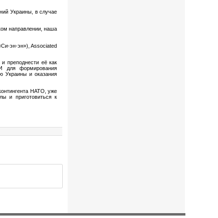
ний Украины, в случае
ком направлении, наша
Си-эн-эн»), Associated
 и преподнести её как
МИ для формирования
ию Украины и оказания
контингента НАТО, уже
лы и приготовиться к