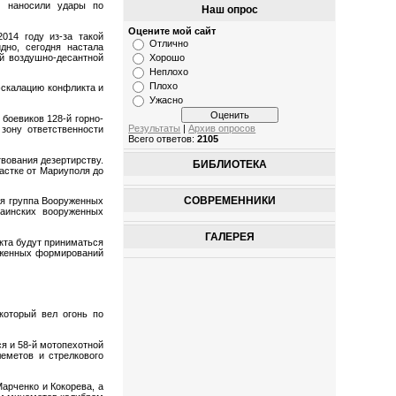
о наносили удары по
Наш опрос
Оцените мой сайт
014 году из-за такой
Отлично
дно, сегодня настала
-й воздушно-десантной
Хорошо
Неплохо
Плохо
эскалацию конфликта и
Ужасно
боевиков 128-й горно-
Результаты
|
Архив опросов
зону ответственности
Всего ответов:
2105
вования дезертирству.
БИБЛИОТЕКА
астке от Мариуполя до
СОВРЕМЕННИКИ
ая группа Вооруженных
аинских вооруженных
ГАЛЕРЕЯ
кта будут приниматься
руженных формирований
который вел огонь по
я и 58-й мотопехотной
леметов и стрелкового
арченко и Кокорева, а