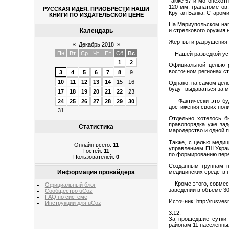
также 57-й мотопехот
120 мм, гранатометов,
РУССКАЯ ИДЕЯ. ПРИОБРЕСТИ НАШИ
Крутая Балка, Староми
КНИГИ ПО ИЗДАТЕЛЬСКОЙ ЦЕНЕ
На Мариупольском нап
Календарь
и стрелкового оружия 
Жертвы и разрушения 
«
Декабрь 2018
»
Пн
Вт
Ср
Чт
Пт
Сб
Вс
Нашей разведкой уста
1
2
Официальной целью р
восточном регионах с
3
4
5
6
7
8
9
10
11
12
13
14
15
16
Однако, на самом дел
будут выдаваться за 
17
18
19
20
21
22
23
Фактически это буде
24
25
26
27
28
29
30
достижения своих пол
31
Отдельно хотелось бы
правопорядка уже за
Статистика
мародерство и одной п
Также, с целью медиц
Онлайн всего:
11
управлением ГШ Украи
Гостей:
11
по формированию пере
Пользователей:
0
Созданным группам п
Информация провайдера
медицинских средств н
Кроме этого, совмест
Официальный блог
заведении в объеме 3
Сообщество uCoz
FAQ по системе
Источник: http://rusve
Инструкции для uCoz
3.12.
За прошедшие сутки 
районам 11 населённы