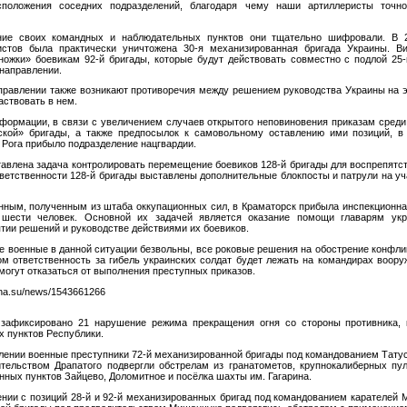
сположения соседних подразделений, благодаря чему наши артиллеристы точн
ие своих командных и наблюдательных пунктов они тщательно шифровали. В 2
стов была практически уничтожена 30-я механизированная бригада Украины. Ви
ножки» боевикам 92-й бригады, которые будут действовать совместно с подлой 25
 направлении.
равлении также возникают противоречия между решением руководства Украины на 
аствовать в нем.
нформации, в связи с увеличением случаев открытого неповиновения приказам среди 
ской» бригады, а также предпосылок к самовольному оставлению ими позиций, в 
 Рога прибыло подразделение нацгвардии.
лена задача контролировать перемещение боевиков 128-й бригады для воспрепятст
тветственности 128-й бригады выставлены дополнительные блокпосты и патрули на уч
анным, полученным из штаба оккупационных сил, в Краматорск прибыла инспекционн
шести человек. Основной их задачей является оказание помощи главарям укр
тии решений и руководстве действиями их боевиков.
ие военные в данной ситуации безвольны, все роковые решения на обострение конфли
ом ответственность за гибель украинских солдат будет лежать на командирах воо
могут отказаться от выполнения преступных приказов.
sna.su/news/1543661266
зафиксировано 21 нарушение режима прекращения огня со стороны противника, 
х пунктов Республики.
лении военные преступники 72-й механизированной бригады под командованием Татус
тельством Драпатого подвергли обстрелам из гранатометов, крупнокалиберных пу
нных пунктов Зайцево, Доломитное и посёлка шахты им. Гагарина.
нии с позиций 28-й и 92-й механизированных бригад под командованием карателей М