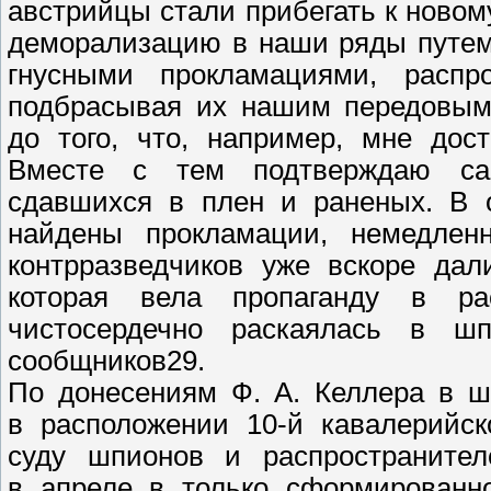
австрийцы стали прибегать к новом
деморализацию в наши ряды путем
гнусными прокламациями, распр
подбрасывая их нашим передовым
до того, что, например, мне дос
Вместе с тем подтверждаю са
сдавшихся в плен и раненых. В о
найдены прокламации, немедленн
контрразведчиков уже вскоре дал
которая вела пропаганду в ра
чистосердечно раскаялась в ш
сообщников29.
По донесениям Ф. А. Келлера в ш
в расположении 10-й кавалерийск
суду шпионов и распространите
в апреле в только сформированно