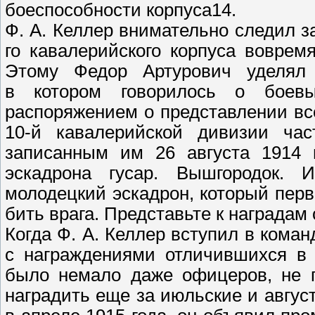
боеспособности корпуса14.
Ф. А. Келлер внимательно следил з
го кавалерийского корпуса воврем
Этому Федор Артурович уделял 
в котором говорилось о боевы
распоряжением о представлении вс
10-й кавалерийской дивизии час
записанным им 26 августа 1914 г
эскадрона гусар. Вышгородок. И
молодецкий эскадрон, который перв
бить врага. Представьте к наградам
Когда Ф. А. Келлер вступил в кома
с награждениями отличившихся в 
было немало даже офицеров, не г
наградить еще за июльские и авгус