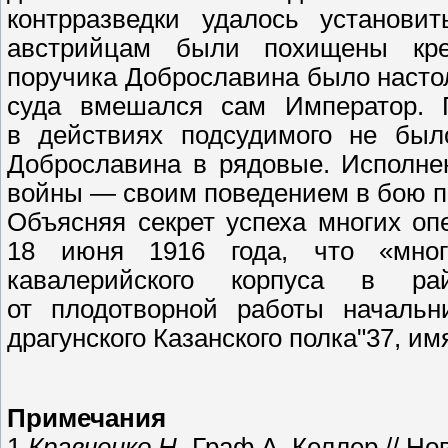
контрразведки удалось установи
австрийцам были похищены кре
поручика Доброславина было настол
суда вмешался сам Император. 
в действиях подсудимого не был
Доброславина в рядовые. Исполне
войны — своим поведением в бою п
Объясняя секрет успеха многих оп
18 июня 1916 года, что «много
кавалерийского корпуса в ра
от плодотворной работы начальни
драгунского Казанского полка"37, им
Примечания
1
Кравченко Н.
Граф А. Келлер // Нов