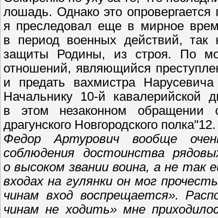
лошадь. Однако это опровергается
я преследовал еще в мирное врем
в период военных действий, так 
защиты Родины, из строя. По м
отношений, являющийся преступле
и предать вахмистра Нарусевича
Начальнику 10-й кавалерийской д
в этом незаконном обращении 
драгунского Новгородского полка"12.
Федор Артурович вообще очен
соблюдения достоинства рядовы
о высоком звании воина, а не так е
входах на гулянки он мог прочест
чинам вход воспрещается». Рас
чинам не ходить» мне приходило