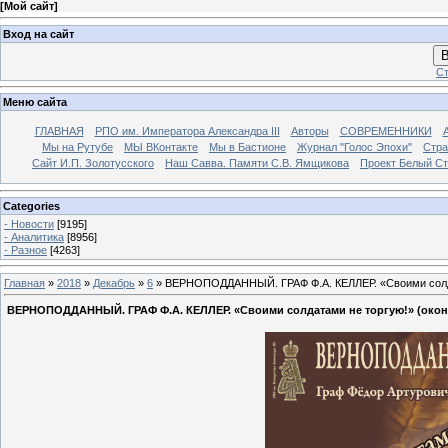
[
Мой сайт
]
Вход на сайт
В
Ст
Меню сайта
ГЛАВНАЯ
РПО им. Императора Александра III
Авторы
СОВРЕМЕННИКИ
Мы на Рутубе
МЫ ВКонтакте
Мы в Бастионе
Журнал "Голос Эпохи"
Стра
Сайт И.П. Золотусского
Наш Савва. Памяти С.В. Ямщикова
Проект Белый С
Categories
- Новости
[9195]
- Аналитика
[8956]
- Разное
[4263]
Главная
»
2018
»
Декабрь
»
6
» ВЕРНОПОДДАННЫЙ. ГРАФ Ф.А. КЕЛЛЕР. «Своими солда
ВЕРНОПОДДАННЫЙ. ГРАФ Ф.А. КЕЛЛЕР. «Своими солдатами не торгую!» (окон