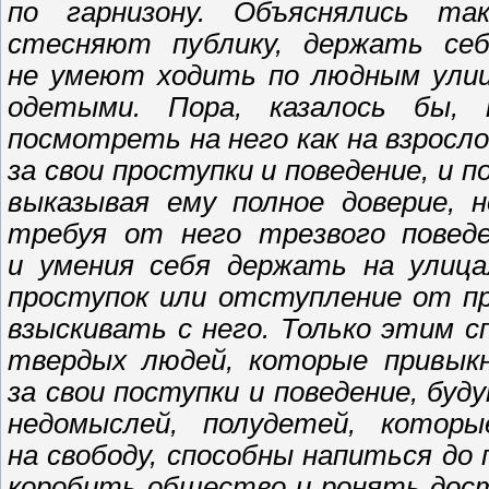
по гарнизону. Объяснялись т
стесняют публику, держать се
не умеют ходить по людным улица
одетыми. Пора, казалось бы, 
посмотреть на него как на взросл
за свои проступки и поведение, и 
выказывая ему полное доверие, 
требуя от него трезвого поведе
и умения себя держать на улиц
проступок или отступление от пр
взыскивать с него. Только этим 
твердых людей, которые привык
за свои поступки и поведение, бу
недомыслей, полудетей, которы
на свободу, способны напиться до
коробить общество и ронять дост