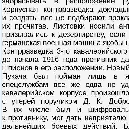
забрасывать в расположение ру
Корпусная контрразведка доклады
и солдаты все же подбирают прокл
их прочитав. Листовки носили ан
призывались к дезертирству, если
германская военная машина якобы 
Контрразведка 3-го кавалерийског
до начала 1916 года противник д
шпионов в его расположении. Новы
Пукача был пойман лишь в ян
спецслужбам все же едва не уда
кавалерийском корпусе произошло
с утерей поручиком Д. К. Добро
В их числе был и шифровальн
к противнику, мог дать неприятел
дальнейших боевых действий. Бл