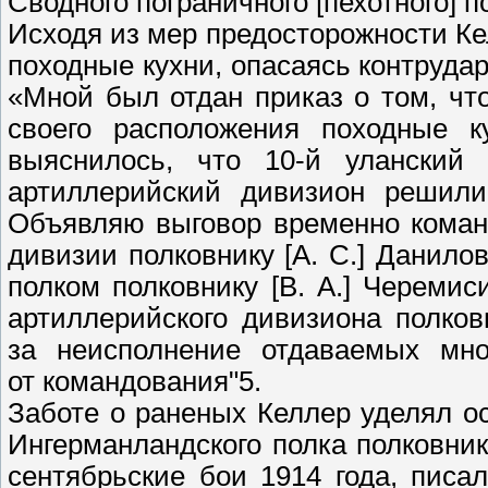
Сводного пограничного [пехотного] п
Исходя из мер предосторожности Ке
походные кухни, опасаясь контрудар
«Мной был отдан приказ о том, чт
своего расположения походные к
выяснилось, что 10-й уланский
артиллерийский дивизион решили
Объявляю выговор временно коман
дивизии полковнику [А. С.] Данил
полком полковнику [В. А.] Черемис
артиллерийского дивизиона полков
за неисполнение отдаваемых мно
от командования"5.
Заботе о раненых Келлер уделял ос
Ингерманландского полка полковник
сентябрьские бои 1914 года, писа