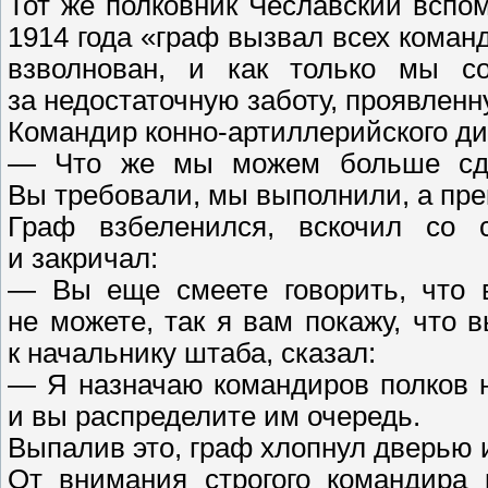
Тот же полковник Чеславский вспом
1914 года «граф вызвал всех коман
взволнован, и как только мы со
за недостаточную заботу, проявленн
Командир конно-артиллерийского ди
— Что же мы можем больше сдел
Вы требовали, мы выполнили, а прек
Граф взбеленился, вскочил со с
и закричал:
— Вы еще смеете говорить, что 
не можете, так я вам покажу, что
к начальнику штаба, сказал:
— Я назначаю командиров полков 
и вы распределите им очередь.
Выпалив это, граф хлопнул дверью
От внимания строгого командира 