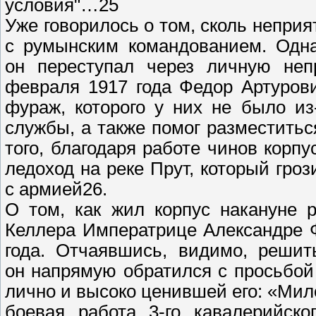
условия"…25
Уже говорилось о том, сколь непри
с румынским командованием. Одна
он переступал через личную неп
февраля 1917 года Федор Артуров
фураж, которого у них не было из
службы, а также помог разместитьс
того, благодаря работе чинов корп
ледоход на реке Прут, который гро
с армией26.
О том, как жил корпус накануне 
Келлера Императрице Александре 
года. Отчаявшись, видимо, решит
он напрямую обратился с просьбой
лично и высоко ценившей его: «Ми
боевая работа 3-го кавалерийско