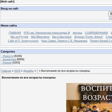
[
Мой сайт
]
Вход на сайт
В
Ст
Меню сайта
ГЛАВНАЯ
РПО им. Императора Александра III
Авторы
СОВРЕМЕННИКИ
Мы на Рутубе
МЫ ВКонтакте
Мы в Бастионе
Журнал "Голос Эпохи"
Стра
Сайт И.П. Золотусского
Наш Савва. Памяти С.В. Ямщикова
Проект Белый С
Categories
- Новости
[9195]
- Аналитика
[8956]
- Разное
[4263]
Главная
»
2018
»
Декабрь
»
7
» Воспитанию не все возрасты покорны
Воспитанию не все возрасты покорны