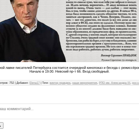
ной лавке писателей Петербурга состоится очередной кинопоказ и беседа с режиссёр
Начало в 19.00. Невский пр-т 66. Вход свободный.
отров
:
752
|
Добавил
:
Elena17
|
Теги
:
виктор правдюк
,
наши мероприятия
,
РПО им. Александра III
,
росс
ь