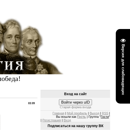
Версия для слабовидящих
победа!
Вход на сайт
Войти через uID
03:09
Старая форма входа
Главная
|
Мой профиль
|
Выход
|
RSS
|
Вы вошли как
Гость
| Группа "
Гости
"
|
Регистрация
|
Вход
Подписаться на нашу группу ВК