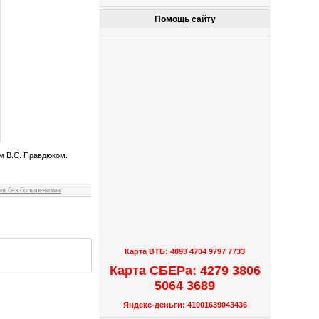
Помощь сайту
ом В.С. Правдюком.
ия без большевизма
Карта ВТБ: 4893 4704 9797 7733
Карта СБЕРа: 4279 3806
5064 3689
Яндекс-деньги: 41001639043436