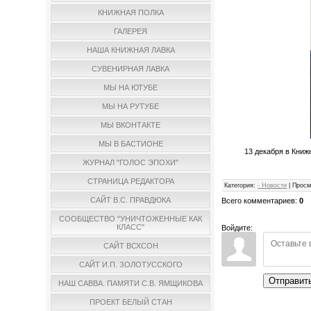
КНИЖНАЯ ПОЛКА
ГАЛЕРЕЯ
НАША КНИЖНАЯ ЛАВКА
СУВЕНИРНАЯ ЛАВКА
МЫ НА ЮТУБЕ
МЫ НА РУТУБЕ
МЫ ВКОНТАКТЕ
МЫ В БАСТИОНЕ
13 декабря в Книж
ЖУРНАЛ "ГОЛОС ЭПОХИ"
СТРАНИЦА РЕДАКТОРА
Категория
:
- Новости
|
Просм
САЙТ В.С. ПРАВДЮКА
Всего комментариев
:
0
СООБЩЕСТВО "УНИЧТОЖЕННЫЕ КАК
КЛАСС"
Войдите:
САЙТ ВСХСОН
САЙТ И.П. ЗОЛОТУССКОГО
Отправит
НАШ САВВА. ПАМЯТИ С.В. ЯМЩИКОВА
ПРОЕКТ БЕЛЫЙ СТАН