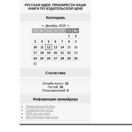
РУССКАЯ ИДЕЯ. ПРИОБРЕСТИ НАШИ
КНИГИ ПО ИЗДАТЕЛЬСКОЙ ЦЕНЕ
Календарь
«
Декабрь 2018
»
Пн
Вт
Ср
Чт
Пт
Сб
Вс
1
2
3
4
5
6
7
8
9
10
11
12
13
14
15
16
17
18
19
20
21
22
23
24
25
26
27
28
29
30
31
Статистика
Онлайн всего:
16
Гостей:
16
Пользователей:
0
Информация провайдера
Официальный блог
Сообщество uCoz
FAQ по системе
Инструкции для uCoz