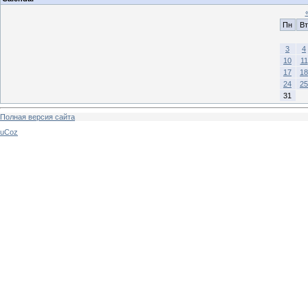
Пн
Вт
3
4
10
11
17
18
24
25
31
Полная версия сайта
uCoz