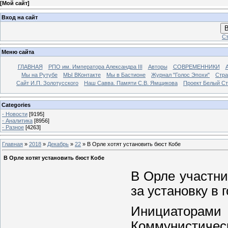
[
Мой сайт
]
Вход на сайт
В
Ст
Меню сайта
ГЛАВНАЯ
РПО им. Императора Александра III
Авторы
СОВРЕМЕННИКИ
Мы на Рутубе
МЫ ВКонтакте
Мы в Бастионе
Журнал "Голос Эпохи"
Стра
Сайт И.П. Золотусского
Наш Савва. Памяти С.В. Ямщикова
Проект Белый С
Categories
- Новости
[9195]
- Аналитика
[8956]
- Разное
[4263]
Главная
»
2018
»
Декабрь
»
22
» В Орле хотят установить бюст Кобе
В Орле хотят установить бюст Кобе
В Орле участн
за установку в
Инициаторам
Коммунистичес