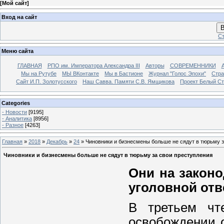
[
Мой сайт
]
Вход на сайт
В
Ст
Меню сайта
ГЛАВНАЯ
РПО им. Императора Александра III
Авторы
СОВРЕМЕННИКИ
Мы на Рутубе
МЫ ВКонтакте
Мы в Бастионе
Журнал "Голос Эпохи"
Стра
Сайт И.П. Золотусского
Наш Савва. Памяти С.В. Ямщикова
Проект Белый С
Categories
- Новости
[9195]
- Аналитика
[8956]
- Разное
[4263]
Главная
»
2018
»
Декабрь
»
24
» Чиновники и бизнесмены больше не сядут в тюрьму з
Чиновники и бизнесмены больше не сядут в тюрьму за свои преступления
Они на законо
уголовной отв
В третьем чт
освобождении о