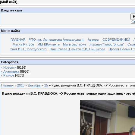
[
Мой сайт
]
Вход на сайт
В
Ст
Меню сайта
ГЛАВНАЯ
РПО им. Императора Александра III
Авторы
СОВРЕМЕННИКИ
Мы на Рутубе
МЫ ВКонтакте
Мы в Бастионе
Журнал "Голос Эпохи"
Стра
Сайт И.П. Золотусского
Наш Савва. Памяти С.В. Ямщикова
Проект Белый С
Categories
- Новости
[9195]
- Аналитика
[8956]
- Разное
[4263]
Главная
»
2018
»
Декабрь
»
25
» К дню рождения В.С. ПРАВДЮКА: «У России есть тольк
К дню рождения В.С. ПРАВДЮКА: «У России есть только один защитник - это е