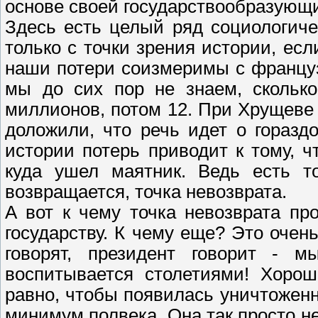
основе своей государствообразующ
Здесь есть целый ряд социологиче
только с точки зрения истории, ес
наши потери соизмеримы с француз
мы до сих пор не знаем, сколько
миллионов, потом 12. При Хрущеве 
доложили, что речь идет о гораз
истории потерь приводит к тому, ч
куда ушел маятник. Ведь есть то
возвращается, точка невозврата.
А вот к чему точка невозврата пр
государству. К чему еще? Это очен
говорят, президент говорит - 
воспитывается столетиями! Хорош
равно, чтобы появилась уничтоженн
минимум полвека. Она так просто не