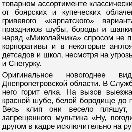
товарном ассортименте классически
от боярских и купеческих облаче
гривевого «карпатского» вариа
праздников шубы, бороды и шапки
наряд «Миколайчика» спросом не по
корпоративы и в некоторые англо
детсадов и школ, несмотря на угроз
и Снегурку.
Оригинальное новогоднее вид
Днепропетровской области. В Службу
него горит елка. На вызов выезж
красной шубе, белой бородище до 
Весь клип они весело пляшут,
запрещенного мультика «Ну, погод
другом в кадре исключительно на ру