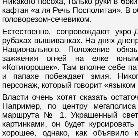
Никакого посоха, только руки в бок
кафтан «а ля Речь Посполитая». В о
головорезом-сечевиком.
Естественно, сопровождают укро-
рубахах-вышиванках. На днях днепр
Национального. Положение обяз
зажжения огней на елке юным
«Котигорошек». Там вполне себе п
и папахе побеждает змия. Нико
персонаж, который говорит «языком
Власти очень хотят сказать остат
Например, по центру мегаполиса
маршрута № 1. Украшенный свет
картинками, он будет курсировать
хорошее, однако, как объявило 