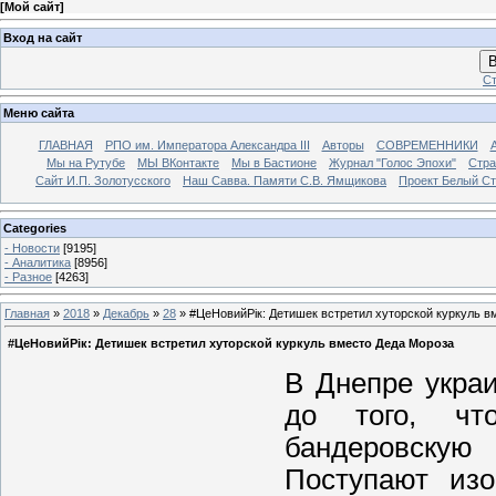
[
Мой сайт
]
Вход на сайт
В
Ст
Меню сайта
ГЛАВНАЯ
РПО им. Императора Александра III
Авторы
СОВРЕМЕННИКИ
Мы на Рутубе
МЫ ВКонтакте
Мы в Бастионе
Журнал "Голос Эпохи"
Стра
Сайт И.П. Золотусского
Наш Савва. Памяти С.В. Ямщикова
Проект Белый С
Categories
- Новости
[9195]
- Аналитика
[8956]
- Разное
[4263]
Главная
»
2018
»
Декабрь
»
28
» #ЦеНовийРік: Детишек встретил хуторской куркуль в
#ЦеНовийРік: Детишек встретил хуторской куркуль вместо Деда Мороза
В Днепре укра
до того, чт
бандеровскую
Поступают из