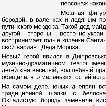
персонаж након
Мощная фигур
бородой, в валенках и ледяным по
путинского мордора. Такой дед май
другой стороны, восточно-укр
воспринимает голые коленки Санта-К
свой вариант Деда Мороза.
Новый герой явился в Дніпровськ
музично-драматичном театрі імен
детей «на веселый, волшебный пра
обещала, что маленьких гостей вст
На самом деле, юных днепрян вст
традиционной шапки с белосн
Окладистую бороду заменили вис