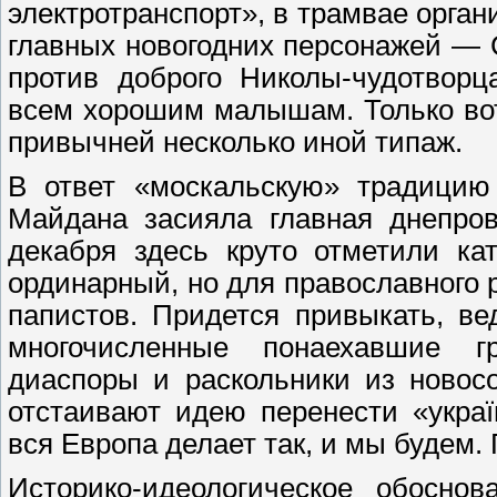
электротранспорт», в трамвае орга
главных новогодних персонажей — 
против доброго Николы-чудотворц
всем хорошим малышам. Только во
привычней несколько иной типаж.
В ответ «москальскую» традицию
Майдана засияла главная днепров
декабря здесь круто отметили ка
ординарный, но для православного 
папистов. Придется привыкать, в
многочисленные понаехавшие гр
диаспоры и раскольники из новос
отстаивают идею перенести «украї
вся Европа делает так, и мы будем. 
Историко-идеологическое обоснов