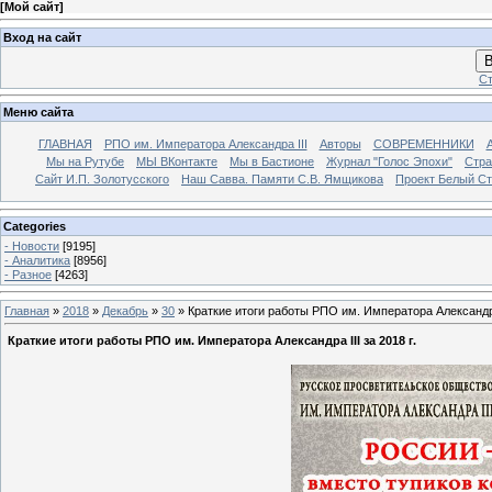
[
Мой сайт
]
Вход на сайт
В
Ст
Меню сайта
ГЛАВНАЯ
РПО им. Императора Александра III
Авторы
СОВРЕМЕННИКИ
Мы на Рутубе
МЫ ВКонтакте
Мы в Бастионе
Журнал "Голос Эпохи"
Стра
Сайт И.П. Золотусского
Наш Савва. Памяти С.В. Ямщикова
Проект Белый С
Categories
- Новости
[9195]
- Аналитика
[8956]
- Разное
[4263]
Главная
»
2018
»
Декабрь
»
30
» Краткие итоги работы РПО им. Императора Александра 
Краткие итоги работы РПО им. Императора Александра III за 2018 г.