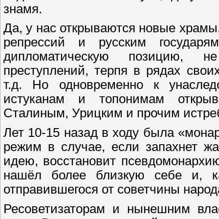
знамя.
Да, у нас открываются новые храмы
репрессий и русским государя
дипломатическую позицию, н
преступлений, терпя в рядах сво
т.д. Но одновременно к унасле
истуканам и топонимам открыв
Сталиным, Урицким и прочим истреб
Лет 10-15 назад в ходу была «мона
режим в случае, если запахнет ж
идею, восстановит псевдомонархию
нашёл более близкую себе и, к
отправившегося от советчины народ
Ресоветизаторам и нынешним вла