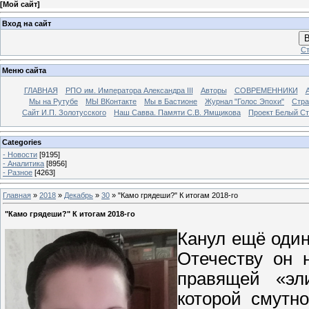
[
Мой сайт
]
Вход на сайт
В
Ст
Меню сайта
ГЛАВНАЯ
РПО им. Императора Александра III
Авторы
СОВРЕМЕННИКИ
Мы на Рутубе
МЫ ВКонтакте
Мы в Бастионе
Журнал "Голос Эпохи"
Стра
Сайт И.П. Золотусского
Наш Савва. Памяти С.В. Ямщикова
Проект Белый С
Categories
- Новости
[9195]
- Аналитика
[8956]
- Разное
[4263]
Главная
»
2018
»
Декабрь
»
30
» "Камо грядеши?" К итогам 2018-го
"Камо грядеши?" К итогам 2018-го
Канул ещё один
Отечеству он 
правящей «эл
которой смутн