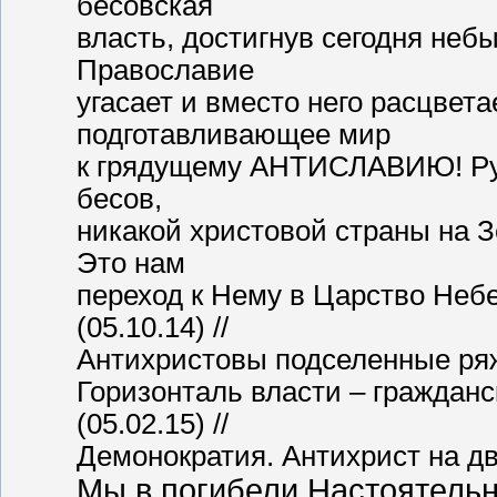
бесовская
власть, достигнув сегодня неб
Православие
угасает и вместо него расцве
подготавливающее мир
к грядущему АНТИСЛАВИЮ! Русс
бесов,
никакой христовой страны на З
Это нам
переход к Нему в Царство Неб
(05.10.14) //
Антихристовы подселенные ряж
Горизонталь власти – гражданс
(05.02.15) //
Демонократия. Антихрист на дв
Мы в погибели.Настоятельн