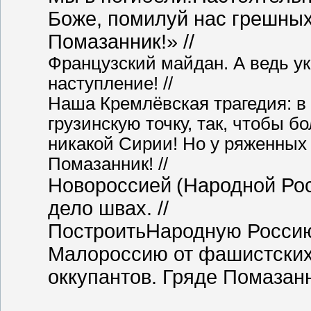
Боже, помилуй нас грешных
Помазанник!» //
Французский майдан. А ведь у
наступление! //
Наша Кремлёвская трагедия: в
грузинскую точку, так, чтобы б
никакой Сирии! Но у ряженных
Помазанник! //
Новороссией
(Народной Ро
дело швах. //
ПостроитьНародную Россию,
Малороссию от фашистски
оккупантов. Гряде Помазанни