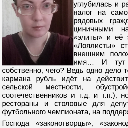
углубилась и 
налог на само
рядовых граж
циничными на
«элиты» и её 
«Лоялисты» с
внешним полож
имя… И тут 
собственно, чего? Ведь одно дело т
кармана рубль идёт на действит
сельской местности, обустр
соотечественников и т.д. и т.п.),
рестораны и столовые для депу
футбольного чемпионата, на подде
Господа «законотворцы», «закон