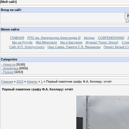
[
Мой сайт
]
Вход на сайт
В
Ст
Меню сайта
ГЛАВНАЯ
РПО им. Императора Александра III
Авторы
СОВРЕМЕННИКИ
Мы на Рутубе
МЫ ВКонтакте
Мы в Бастионе
Журнал "Голос Эпохи"
Стра
Сайт И.П. Золотусского
Наш Савва. Памяти С.В. Ямщикова
Проект Белый С
Categories
- Новости
[9195]
- Аналитика
[8956]
- Разное
[4263]
Главная
»
2019
»
Апрель
»
1
» Первый памятник графу Ф.А. Келлеру: отчёт
Первый памятник графу Ф.А. Келлеру: отчёт