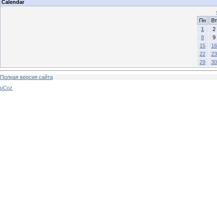
Calendar
Пн
Вт
1
2
8
9
15
16
22
23
29
30
Полная версия сайта
uCoz