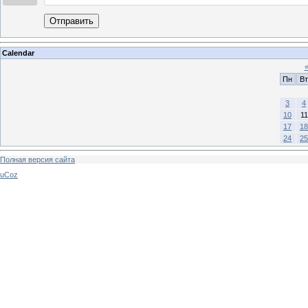
Отправить
Calendar
Пн
Вт
3
4
10
11
17
18
24
25
Полная версия сайта
uCoz