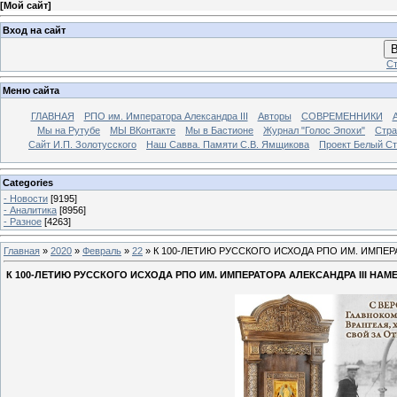
[
Мой сайт
]
Вход на сайт
В
Ст
Меню сайта
ГЛАВНАЯ
РПО им. Императора Александра III
Авторы
СОВРЕМЕННИКИ
Мы на Рутубе
МЫ ВКонтакте
Мы в Бастионе
Журнал "Голос Эпохи"
Стра
Сайт И.П. Золотусского
Наш Савва. Памяти С.В. Ямщикова
Проект Белый С
Categories
- Новости
[9195]
- Аналитика
[8956]
- Разное
[4263]
Главная
»
2020
»
Февраль
»
22
» К 100-ЛЕТИЮ РУССКОГО ИСХОДА РПО ИМ. ИМПЕ
К 100-ЛЕТИЮ РУССКОГО ИСХОДА РПО ИМ. ИМПЕРАТОРА АЛЕКСАНДРА III 