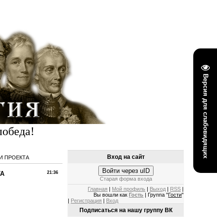
Версия для слабовидящих
победа!
Вход на сайт
И ПРОЕКТА
Войти через uID
ТА
21:36
Старая форма входа
Главная
|
Мой профиль
|
Выход
|
RSS
|
Вы вошли как
Гость
| Группа "
Гости
"
|
Регистрация
|
Вход
Подписаться на нашу группу ВК