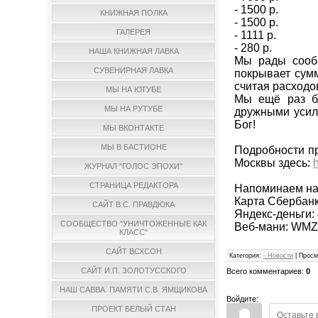
- 1500 р.
КНИЖНАЯ ПОЛКА
- 1500 р.
ГАЛЕРЕЯ
- 1111 р.
- 280 р.
НАША КНИЖНАЯ ЛАВКА
Мы рады сообщ
СУВЕНИРНАЯ ЛАВКА
покрывает сумм
считая расходов
МЫ НА ЮТУБЕ
Мы ещё раз бл
МЫ НА РУТУБЕ
дружными усили
Бог!
МЫ ВКОНТАКТЕ
МЫ В БАСТИОНЕ
Подробности пр
Москвы здесь:
ЖУРНАЛ "ГОЛОС ЭПОХИ"
СТРАНИЦА РЕДАКТОРА
Напоминаем на
Карта Сбербанк
САЙТ В.С. ПРАВДЮКА
Яндекс-деньги:
СООБЩЕСТВО "УНИЧТОЖЕННЫЕ КАК
Веб-мани: WMZ
КЛАСС"
САЙТ ВСХСОН
Категория
:
- Новости
|
Просм
САЙТ И.П. ЗОЛОТУССКОГО
Всего комментариев
:
0
НАШ САВВА. ПАМЯТИ С.В. ЯМЩИКОВА
Войдите:
ПРОЕКТ БЕЛЫЙ СТАН