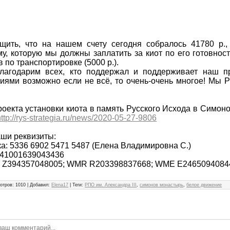
ить, что на нашем счету сегодня собралось 41780 р.,
у, которую мы должны заплатить за киот по его готовности
 по транспортировке (5000 р.).
агодарим всех, кто поддержал и поддерживает наш п
ями возможно если не всё, то очень-очень многое! Мы Р
оекта установки киота в память Русского Исхода в Симо
http://rys-strategia.ru/news/2020-05-27-9806
ши реквизиты:
а: 5336 6902 5471 5487 (Елена Владимировна С.)
 41001639043436
 Z394357048005; WMR R203398837668; WME E2465094084
отров
:
1010
|
Добавил
:
Elena17
|
Теги
:
РПО им. Александра III
,
симонов монастырь
,
белое движение