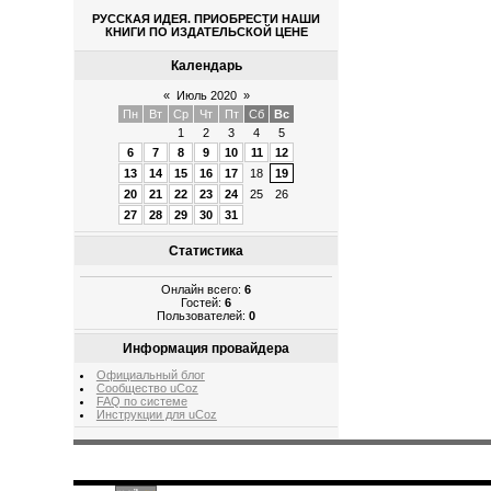
РУССКАЯ ИДЕЯ. ПРИОБРЕСТИ НАШИ
КНИГИ ПО ИЗДАТЕЛЬСКОЙ ЦЕНЕ
Календарь
«
Июль 2020
»
Пн
Вт
Ср
Чт
Пт
Сб
Вс
1
2
3
4
5
6
7
8
9
10
11
12
13
14
15
16
17
18
19
20
21
22
23
24
25
26
27
28
29
30
31
Статистика
Онлайн всего:
6
Гостей:
6
Пользователей:
0
Информация провайдера
Официальный блог
Сообщество uCoz
FAQ по системе
Инструкции для uCoz