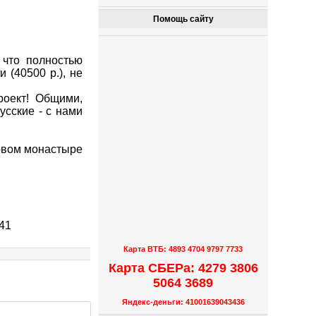
Помощь сайту
 что полностью
 (40500 р.), не
роект! Общими,
усские - с нами
новом монастыре
41
Карта ВТБ: 4893 4704 9797 7733
Карта СБЕРа: 4279 3806
5064 3689
Яндекс-деньги: 41001639043436