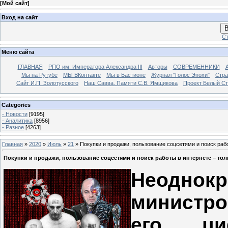
[
Мой сайт
]
Вход на сайт
В
Ст
Меню сайта
ГЛАВНАЯ
РПО им. Императора Александра III
Авторы
СОВРЕМЕННИКИ
Мы на Рутубе
МЫ ВКонтакте
Мы в Бастионе
Журнал "Голос Эпохи"
Стра
Сайт И.П. Золотусского
Наш Савва. Памяти С.В. Ямщикова
Проект Белый С
Categories
- Новости
[9195]
- Аналитика
[8956]
- Разное
[4263]
Главная
»
2020
»
Июль
»
21
» Покупки и продажи, пользование соцсетями и поиск раб
Покупки и продажи, пользование соцсетями и поиск работы в интернете – то
Неоднокр
министр
его ци