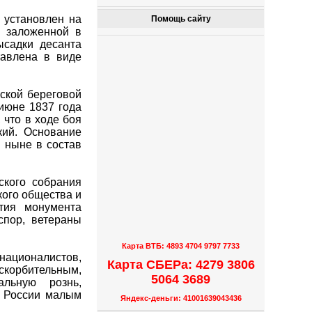
 установлен на
Помощь сайту
, заложенной в
ысадки десанта
тавлена в виде
ской береговой
июне 1837 года
 что в ходе боя
кий. Основание
 ныне в состав
ского собрания
кого общества и
тия монумента
спор, ветераны
Карта ВТБ: 4893 4704 9797 7733
ационалистов,
Карта СБЕРа: 4279 3806
скорбительным,
5064 3689
альную рознь,
у России малым
Яндекс-деньги: 41001639043436