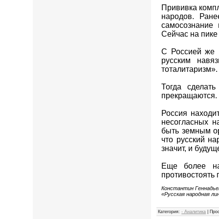
Прививка компл
народов. Ране
самосознание 
Сейчас на пике
С Россией же 
русским навя
тоталитаризм».
Тогда сделат
прекращаются. 
Россия находи
несогласных н
быть земным о
что русский на
значит, и будущ
Еще более на
противостоять 
Константин Геннадьев
«Русская народная ли
Категория
:
- Аналитика
|
Про