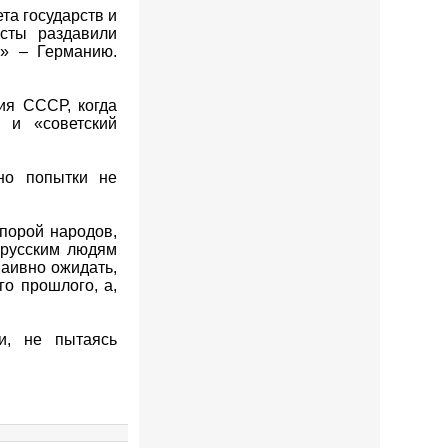
та государств и
исты раздавили
ы» – Германию.
ия СССР, когда
 и «советский
но попытки не
порой народов,
 русским людям
аивно ожидать,
го прошлого, а,
и, не пытаясь