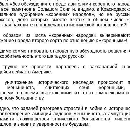
был «без обсуждения с представителями коренного народ
, всё памятное в Большом Сочи и, видимо, в Краснодарс
чальное одобрение «коренных народов», но не русски
ркесов, доля которых вместе взятых в общем числе 
 края находится в пределах статистической погрешности?!
м образом, из числа «коренных народов» вычеркиваютс
ожение народа второго сорта по отношению к «коренным»!
одимо комментировать откровенную абсурдность решения 
корбительность этого шага для русских.
 трудно не провести параллель с вакханалией сно
ейся сейчас в Америке.
уничтожение исторического наследия происходит 
ых меньшинств, считающих себя коренными, 
нными, со всеми вытекающими из этого комплексами и
орному большинству.
дно, что задачей разогрева страстей в войне с историч
довлетворение амбиций лидеров меньшинств, а ампутаци
памяти сложившегося этнического большинства, лишен
ошлое, а значит и уверенности в будущем.