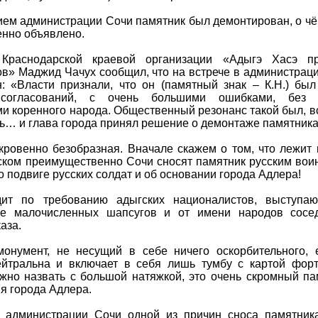
ием администрации Сочи памятник был демонтирован, о ч
енно объявлено.
 Краснодарской краевой организации «Адыгэ Хасэ пр
в» Маджид Чачух сообщил, что на встрече в администраци
: «Власти признали, что он (памятный знак – К.Н.) был
 согласований, с очень большими ошибками, без 
и коренного народа. Общественный резонанс такой был, в
… и глава города принял решение о демонтаже памятника
кровенно безобразная. Вначале скажем о том, что лежит
сском преимущественно Сочи сносят памятник русским вои
о подвиге русских солдат и об основании города Адлера!
дит по требованию адыгских националистов, выступа
не малочисленных шапсугов и от имени народов сосед
аза.
монумент, не несущий в себе ничего оскорбительного, 
ейтральна и включает в себя лишь тумбу с картой фор
жно назвать с большой натяжкой, это очень скромный па
я города Адлера.
 администрации Сочи одной из причин сноса памятника