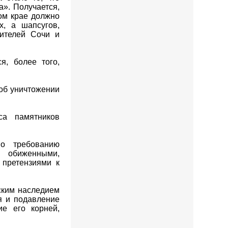
а». Получается,
ком крае должно
х, а шапсугов,
жителей Сочи и
я, более того,
об уничтожении
са памятников
по требованию
обиженными,
 претензиями к
еским наследием
я и подавление
ие его корней,