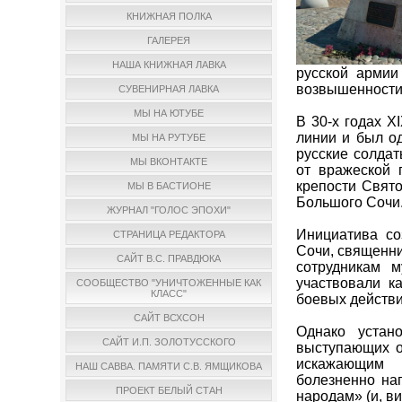
КНИЖНАЯ ПОЛКА
ГАЛЕРЕЯ
НАША КНИЖНАЯ ЛАВКА
русской армии
возвышенности
СУВЕНИРНАЯ ЛАВКА
МЫ НА ЮТУБЕ
В 30-х годах 
линии и был о
МЫ НА РУТУБЕ
русские солдат
МЫ ВКОНТАКТЕ
от вражеской 
крепости Свят
МЫ В БАСТИОНЕ
Большого Сочи
ЖУРНАЛ "ГОЛОС ЭПОХИ"
Инициатива со
СТРАНИЦА РЕДАКТОРА
Сочи, священни
САЙТ В.С. ПРАВДЮКА
сотрудникам 
участвовали к
СООБЩЕСТВО "УНИЧТОЖЕННЫЕ КАК
КЛАСС"
боевых действ
САЙТ ВСХСОН
Однако устан
САЙТ И.П. ЗОЛОТУССКОГО
выступающих о
искажающим и
НАШ САВВА. ПАМЯТИ С.В. ЯМЩИКОВА
болезненно на
ПРОЕКТ БЕЛЫЙ СТАН
народам» (и, ви