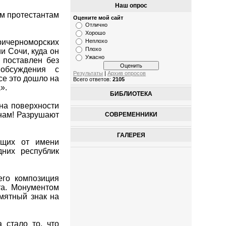
Наш опрос
ём протестантам
Оцените мой сайт
Отлично
Хорошо
ичерноморских
Неплохо
Плохо
и Сочи, куда он
Ужасно
 поставлен без
обсуждения с
Результаты
|
Архив опросов
се это дошло на
Всего ответов:
2105
».
БИБЛИОТЕКА
 на поверхности
нам! Разрушают
СОВРЕМЕННИКИ
ГАЛЕРЕЯ
ющих от имени
них республик
его композиция
та. Монументом
мятный знак на
 стало то, что