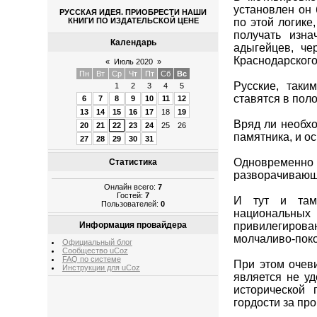
установлен он 
РУССКАЯ ИДЕЯ. ПРИОБРЕСТИ НАШИ
по этой логике
КНИГИ ПО ИЗДАТЕЛЬСКОЙ ЦЕНЕ
получать изна
Календарь
адыгейцев, че
Краснодарского
«
Июль 2020
»
Пн
Вт
Ср
Чт
Пт
Сб
Вс
Русские, таки
1
2
3
4
5
ставятся в пол
6
7
8
9
10
11
12
13
14
15
16
17
18
19
Вряд ли необх
20
21
22
23
24
25
26
памятника, и ос
27
28
29
30
31
Одновременно
Статистика
разворачивающ
Онлайн всего:
7
Гостей:
7
И тут и там 
Пользователей:
0
национальн
Информация провайдера
привилегирова
молчаливо-пок
Официальный блог
Сообщество uCoz
FAQ по системе
При этом очеви
Инструкции для uCoz
является не у
исторической 
гордости за пр