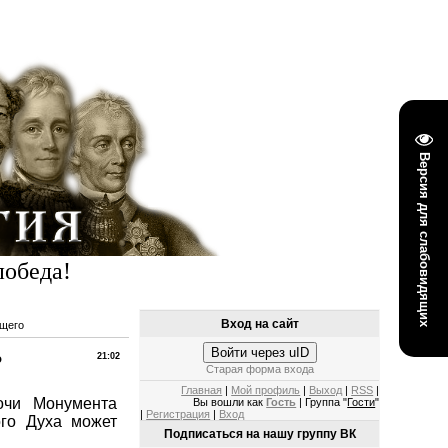
Версия для слабовидящих
победа!
Вход на сайт
ущего
Войти через uID
о
21:02
Старая форма входа
Главная
|
Мой профиль
|
Выход
|
RSS
|
очи Монумента
Вы вошли как
Гость
| Группа "
Гости
"
|
Регистрация
|
Вход
ого Духа может
Подписаться на нашу группу ВК