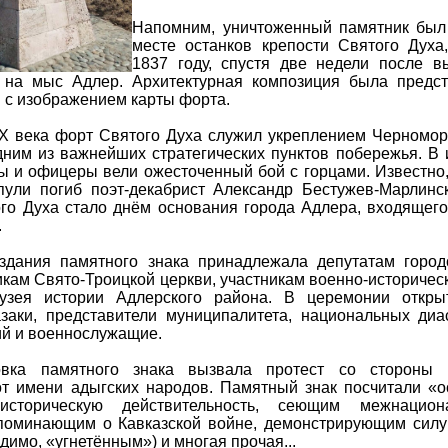
Напомним, уничтоженный памятник был
месте останков крепости Святого Духа
1837 году, спустя две недели после в
 на мыс Адлер. Архитектурная композиция была предс
 с изображением карты форта.
XIX века форт Святого Духа служил укреплением Черномор
дним из важнейших стратегических пунктов побережья. В 
ы и офицеры вели ожесточенный бой с горцами. Известно,
пули погиб поэт-декабрист Александр Бестужев-Марлинс
ого Духа стало днём основания города Адлера, входящего
.
здания памятного знака принадлежала депутатам город
кам Свято-Троицкой церкви, участникам военно-историчес
музея истории Адлерского района. В церемонии откры
азаки, представители муниципалитета, национальных диа
ий и военнослужащие.
овка памятного знака вызвала протест со стороны н
т имени адыгских народов. Памятный знак посчитали «о
сторическую действительность, сеющим межнацион
поминающим о Кавказской войне, демонстрирующим сил
димо, «угнетённым») и многая прочая...