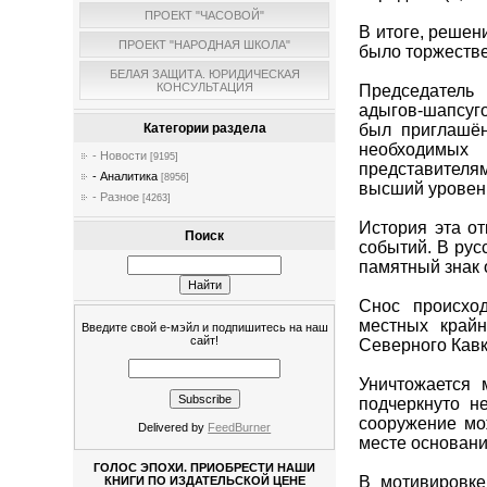
ПРОЕКТ "ЧАСОВОЙ"
В итоге, решен
ПРОЕКТ "НАРОДНАЯ ШКОЛА"
было торжеств
БЕЛАЯ ЗАЩИТА. ЮРИДИЧЕСКАЯ
КОНСУЛЬТАЦИЯ
Председатель
адыгов-шапсуго
был приглашён
Категории раздела
необходимых
- Новости
[9195]
представителям
- Аналитика
[8956]
высший уровень
- Разное
[4263]
История эта от
Поиск
событий. В ру
памятный знак 
Снос происхо
местных край
Введите свой е-мэйл и подпишитесь на наш
сайт!
Северного Кавк
Уничтожается 
подчеркнуто н
сооружение мо
Delivered by
FeedBurner
месте основани
ГОЛОС ЭПОХИ. ПРИОБРЕСТИ НАШИ
В мотивировке
КНИГИ ПО ИЗДАТЕЛЬСКОЙ ЦЕНЕ