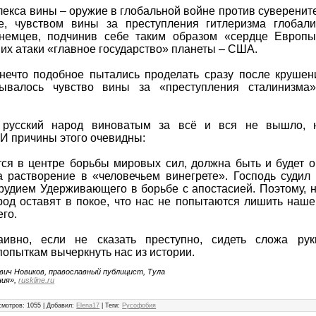
екса вины – оружие в глобальной войне против суверените
е, чувством вины за преступления гитлеризма глобал
немцев, подчинив себе таким образом «сердце Европ
 их атаки «главное государство» планеты – США.
нечто подобное пытались проделать сразу после крушен
зывалось чувство вины за «преступления сталинизма»
ь русский народ виноватым за всё и вся не вышло, 
И причины этого очевидны:
тся в центре борьбы мировых сил, должна быть и будет о
а растворение в «человечьем винегрете». Господь судил
рудием Удерживающего в борьбе с апостасией. Поэтому, н
род оставят в покое, что нас не попытаются лишить наше
его.
ивно, если не сказать преступно, сидеть сложа рук
попыткам вычеркнуть нас из истории.
ич Новиков, православный публицист, Тула
ния»,
ruskline.ru
смотров
:
1055
|
Добавил
:
Elena17
|
Теги
:
Русофобия