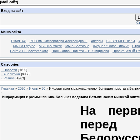
[
Мой сайт
]
Вход на сайт
В
Ст
Меню сайта
ГЛАВНАЯ
РПО им. Императора Александра III
Авторы
СОВРЕМЕННИКИ
Мы на Рутубе
МЫ ВКонтакте
Мы в Бастионе
Журнал "Голос Эпохи"
Стра
Сайт И.П. Золотусского
Наш Савва. Памяти С.В. Ямщикова
Проект Белый С
Categories
- Новости
[9195]
- Аналитика
[8956]
- Разное
[4263]
Главная
»
2020
»
Июль
»
30
» Информация к размышлению. Большая подстава Батьки:
Информация к размышлению. Большая подстава Батьки: зачем минской элите
На перв
перед 
Белорусс