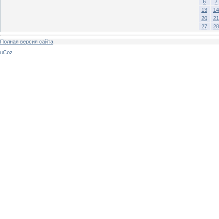
6
7
13
14
20
21
27
28
Полная версия сайта
uCoz