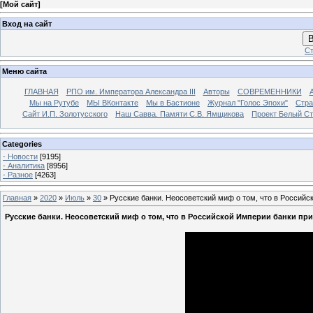
[
Мой сайт
]
Вход на сайт
В
Ст
Меню сайта
ГЛАВНАЯ
РПО им. Императора Александра III
Авторы
СОВРЕМЕННИКИ
Мы на Рутубе
МЫ ВКонтакте
Мы в Бастионе
Журнал "Голос Эпохи"
Стра
Сайт И.П. Золотусского
Наш Савва. Памяти С.В. Ямщикова
Проект Белый С
Categories
- Новости
[9195]
- Аналитика
[8956]
- Разное
[4263]
Главная
»
2020
»
Июль
»
30
» Русские банки. Неосоветский миф о том, что в Россий
Русские банки. Неосоветский миф о том, что в Российской Империи банки п