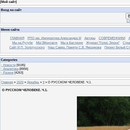
[
Мой сайт
]
Вход на сайт
В
Ст
Меню сайта
ГЛАВНАЯ
РПО им. Императора Александра III
Авторы
СОВРЕМЕННИКИ
Мы на Рутубе
МЫ ВКонтакте
Мы в Бастионе
Журнал "Голос Эпохи"
Стра
Сайт И.П. Золотусского
Наш Савва. Памяти С.В. Ямщикова
Проект Белый С
Categories
- Новости
[9195]
- Аналитика
[8956]
- Разное
[4263]
Главная
»
2020
»
Декабрь
»
9
» О РУССКОМ ЧЕЛОВЕКЕ. Ч.1.
О РУССКОМ ЧЕЛОВЕКЕ. Ч.1.