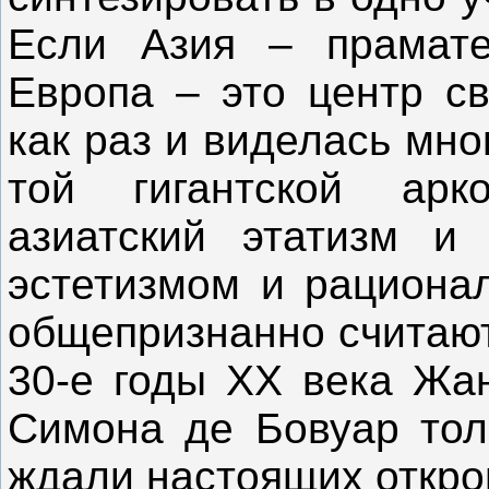
Если Азия – прамате
Европа – это центр св
как раз и виделась мн
той гигантской арк
азиатский этатизм и
эстетизмом и рационал
общепризнанно считают
30-е годы ХХ века Жан
Симона де Бовуар тол
ждали настоящих откро