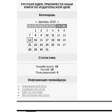
РУССКАЯ ИДЕЯ. ПРИОБРЕСТИ НАШИ
КНИГИ ПО ИЗДАТЕЛЬСКОЙ ЦЕНЕ
Календарь
«
Декабрь 2020
»
Пн
Вт
Ср
Чт
Пт
Сб
Вс
1
2
3
4
5
6
7
8
9
10
11
12
13
14
15
16
17
18
19
20
21
22
23
24
25
26
27
28
29
30
31
Статистика
Онлайн всего:
18
Гостей:
18
Пользователей:
0
Информация провайдера
Официальный блог
Сообщество uCoz
FAQ по системе
Инструкции для uCoz