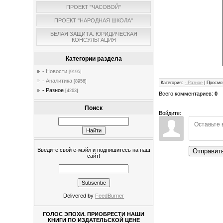
ПРОЕКТ "ЧАСОВОЙ"
ПРОЕКТ "НАРОДНАЯ ШКОЛА"
БЕЛАЯ ЗАЩИТА. ЮРИДИЧЕСКАЯ
КОНСУЛЬТАЦИЯ
Категории раздела
- Новости
[9195]
- Аналитика
[8956]
Категория
:
- Разное
|
Просмо
- Разное
[4263]
Всего комментариев
:
0
Поиск
Войдите:
Введите свой е-мэйл и подпишитесь на наш
Отправит
сайт!
Delivered by
FeedBurner
ГОЛОС ЭПОХИ. ПРИОБРЕСТИ НАШИ
КНИГИ ПО ИЗДАТЕЛЬСКОЙ ЦЕНЕ