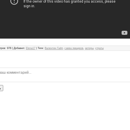
тров
:
978
|
Добавил
:
Elena17
|
Теги
:
Валентин Гафт
,
савва ямщиков
,
актеры
,
утраты
ь