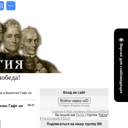
Версия для слабовидящих
победа!
Вход на сайт
 и Валентин Гафт не
Войти через uID
тин Гафт не
04:11
Старая форма входа
Главная
|
Мой профиль
|
Выход
|
RSS
|
Вы вошли как
Гость
| Группа "
Гости
"
|
Регистрация
|
Вход
Подписаться на нашу группу ВК