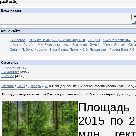
[
Мой сайт
]
Вход на сайт
В
Ст
Меню сайта
ГЛАВНАЯ
РПО им. Императора Александра III
Авторы
СОВРЕМЕННИКИ
Мы на Рутубе
МЫ ВКонтакте
Мы в Бастионе
Журнал "Голос Эпохи"
Стра
Сайт И.П. Золотусского
Наш Савва. Памяти С.В. Ямщикова
Проект Белый С
Categories
- Новости
[9195]
- Аналитика
[8956]
- Разное
[4263]
Главная
»
2020
»
Декабрь
»
23
» Площадь защитных лесов России увеличилась на 5,5 
Площадь защитных лесов России увеличилась на 5,5 млн гектаров. Доклад в 
Площадь 
2015 по 2
млн гек