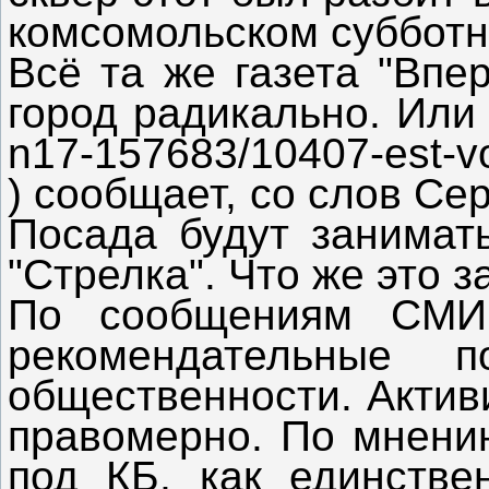
комсомольском субботни
Всё та же газета "Впе
город радикально. Или 
n17-157683/10407-est-vo
) сообщает, со слов Се
Посада будут занимат
"Стрелка". Что же это з
По сообщениям СМИ, 
рекомендательные п
общественности. Актив
правомерно. По мнению
под КБ, как единстве