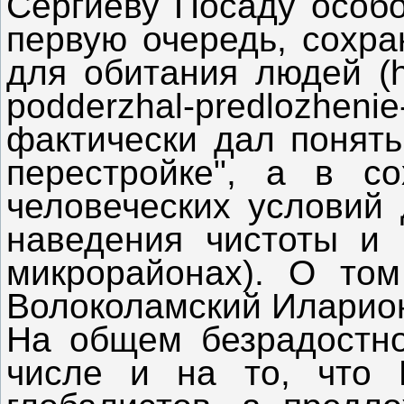
Сергиеву Посаду особо
первую очередь, сохра
для обитания людей (https
podderzhal-predlozheni
фактически дал понять
перестройке", а в с
человеческих условий 
наведения чистоты и 
микрорайонах). О то
Волоколамский Иларион (
На общем безрадостн
числе и на то, что 