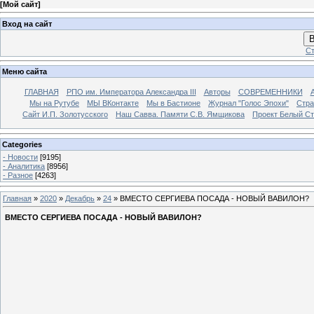
[
Мой сайт
]
Вход на сайт
В
Ст
Меню сайта
ГЛАВНАЯ
РПО им. Императора Александра III
Авторы
СОВРЕМЕННИКИ
Мы на Рутубе
МЫ ВКонтакте
Мы в Бастионе
Журнал "Голос Эпохи"
Стра
Сайт И.П. Золотусского
Наш Савва. Памяти С.В. Ямщикова
Проект Белый С
Categories
- Новости
[9195]
- Аналитика
[8956]
- Разное
[4263]
Главная
»
2020
»
Декабрь
»
24
» ВМЕСТО СЕРГИЕВА ПОСАДА - НОВЫЙ ВАВИЛОН?
ВМЕСТО СЕРГИЕВА ПОСАДА - НОВЫЙ ВАВИЛОН?