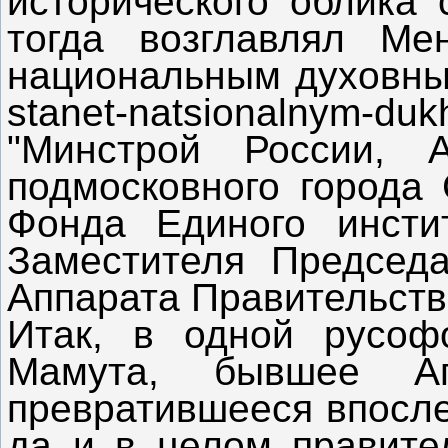
исторического облика 
тогда возглавлял Ме
национальным духовным 
stanet-natsionalnym-duk
"Минстрой России, 
подмосковного города 
Фонда Единого инсти
Заместителя Председа
Аппарата Правительств
Итак, в одной русоф
Мамута, бывшее Аге
превратившееся впосле
да и в целом правите