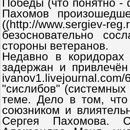
Победы (что понятно -
Пахомов произошедш
((http://www.sergiev-
безосновательно сос
стороны ветеранов.
Недавно в коридорах
задержан и привлечён 
ivanov1.livejournal.c
"сислибов" (системных
теме. Дело в том, чт
союзником и влиятельн
Сергея Пахомова. Сы