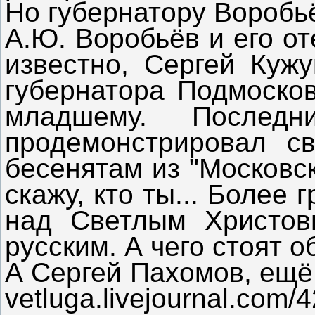
Но губернатору Воробьё
А.Ю. Воробьёв и его о
известно, Сергей Куж
губернатора Подмосков
младшему. Послед
продемонстрировал св
бесенятам из "Московск
скажу, кто ты... Более
над Светлым Христов
русским. А чего стоят об
А Сергей Пахомов, ещё б
vetluga.livejournal.co