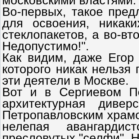
московскими властями.
Во-первых, такое пред
для освоения, никаки
стеклопакетов, а во-в
Недопустимо!".
Как видим, даже Егор
которого никак нельзя 
эти деятели в Москве.
Вот и в Сергиевом По
архитектурная диве
Петропавловским храмо
нелепая авангардист
пресловутых "селфи". Н