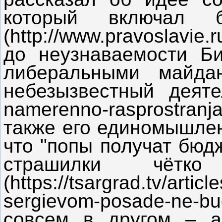
который включал 
(http://www.pravoslavie
до неузнаваемости Би-
либеральными майда
небезызвестный деятел
namerenno-rasprostranja
также его единомышлен
что "попы получат бюд
страшилки чётк
(https://tsargrad.tv/arti
sergievom-posade-ne-b
совсем в другом – а