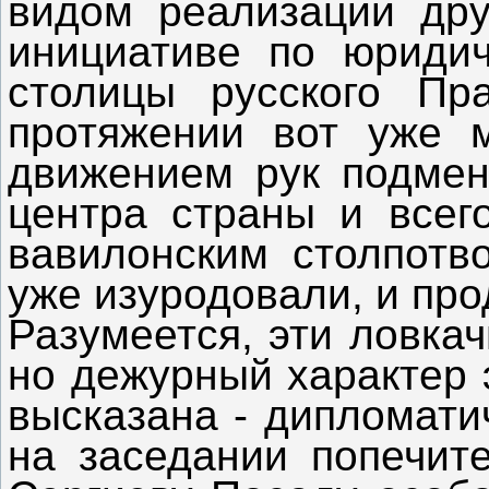
видом реализации дру
инициативе по юриди
столицы русского Пр
протяжении вот уже м
движением рук подмени
центра страны и всего
вавилонским столпотво
уже изуродовали, и про
Разумеется, эти ловкач
но дежурный характер 
высказана - дипломати
на заседании попечите