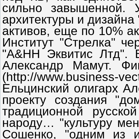
сильно завышенной. 
архитектуры и дизайна 
активов, еще по 10% а
Институт "Стрелка" ч
"А&HH Эквитис Лтд". В
Александр Мамут. Фи
(http://www.business-vect
Ельцинский олигарх Ал
проекту создания "до
традиционной русско
народу… "культуру мен
Сошенко, "одним из 