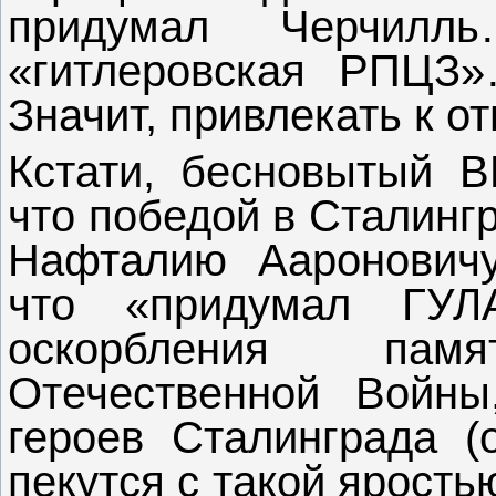
придумал Черчилл
«гитлеровская РПЦЗ»
Значит, привлекать к от
Кстати, бесновытый В
что победой в Сталинг
Нафталию Аароновичу
что «придумал ГУЛА
оскорбления пам
Отечественной Войны
героев Сталинграда (
пекутся с такой ярость