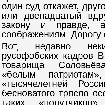
один суд откажет, друг
или двенадцатый вдр
закону и правде, 
соображениям. Дорогу 
Вот, недавно нек
русофобских кадров 
товарища Соловьёв
«белым патриотам»,
«тысячелетней Росс
бесноватого трясло ос
таких «попутчиков