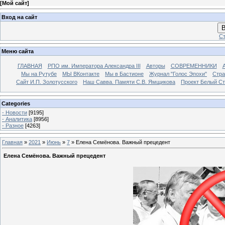
[
Мой сайт
]
Вход на сайт
В
Ст
Меню сайта
ГЛАВНАЯ
РПО им. Императора Александра III
Авторы
СОВРЕМЕННИКИ
Мы на Рутубе
МЫ ВКонтакте
Мы в Бастионе
Журнал "Голос Эпохи"
Стра
Сайт И.П. Золотусского
Наш Савва. Памяти С.В. Ямщикова
Проект Белый С
Categories
- Новости
[9195]
- Аналитика
[8956]
- Разное
[4263]
Главная
»
2021
»
Июнь
»
7
» Елена Семёнова. Важный прецедент
Елена Семёнова. Важный прецедент