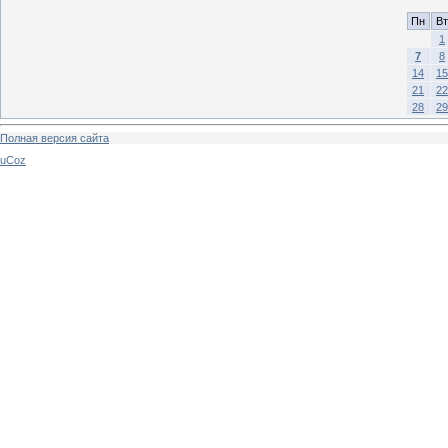
Пн
Вт
1
7
8
14
15
21
22
28
29
Полная версия сайта
uCoz