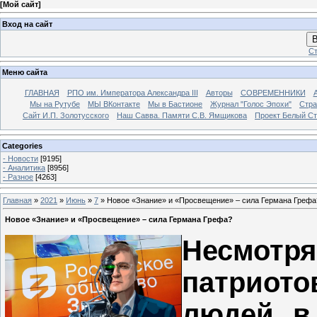
[
Мой сайт
]
Вход на сайт
В
Ст
Меню сайта
ГЛАВНАЯ
РПО им. Императора Александра III
Авторы
СОВРЕМЕННИКИ
Мы на Рутубе
МЫ ВКонтакте
Мы в Бастионе
Журнал "Голос Эпохи"
Стра
Сайт И.П. Золотусского
Наш Савва. Памяти С.В. Ямщикова
Проект Белый С
Categories
- Новости
[9195]
- Аналитика
[8956]
- Разное
[4263]
Главная
»
2021
»
Июнь
»
7
» Новое «Знание» и «Просвещение» – сила Германа Грефа
Новое «Знание» и «Просвещение» – сила Германа Грефа?
Несмотр
патриото
людей в