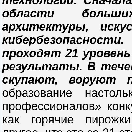
области больши
архитектуры, иску
кибербезопаснос
проходят 21 уровен
результаты. В течен
скупают, воруют п
образование настол
профессионалов» конк
как горячие пирожк