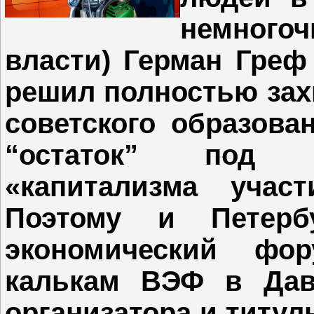
немного
власти) Герман Греф
решил полностью захв
советского образова
“остаток” под 
«капитализма учас
Поэтому и Петерб
экономический ф
калькам ВЭФ в Дав
организатора и титуль